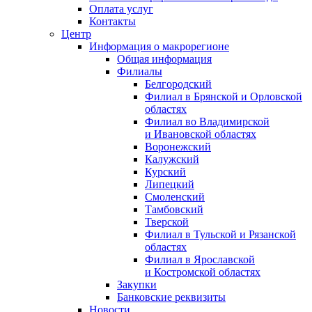
Оплата услуг
Контакты
Центр
Информация о макрорегионе
Общая информация
Филиалы
Белгородский
Филиал в Брянской и Орловской
областях
Филиал во Владимирской
и Ивановской областях
Воронежский
Калужский
Курский
Липецкий
Смоленский
Тамбовский
Тверской
Филиал в Тульской и Рязанской
областях
Филиал в Ярославской
и Костромской областях
Закупки
Банковские реквизиты
Новости