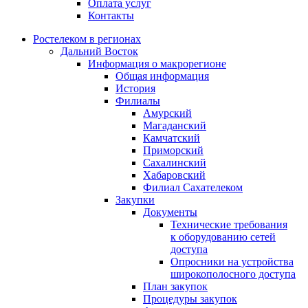
Оплата услуг
Контакты
Ростелеком в регионах
Дальний Восток
Информация о макрорегионе
Общая информация
История
Филиалы
Амурский
Магаданский
Камчатский
Приморский
Сахалинский
Хабаровский
Филиал Сахателеком
Закупки
Документы
Технические требования
к оборудованию сетей
доступа
Опросники на устройства
широкополосного доступа
План закупок
Процедуры закупок