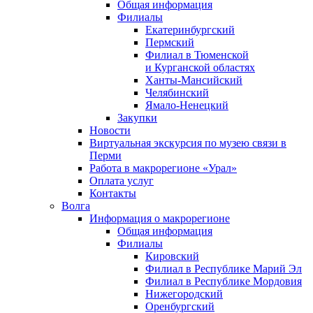
Общая информация
Филиалы
Екатеринбургский
Пермский
Филиал в Тюменской
и Курганской областях
Ханты-Мансийский
Челябинский
Ямало-Ненецкий
Закупки
Новости
Виртуальная экскурсия по музею связи в
Перми
Работа в макрорегионе «Урал»
Оплата услуг
Контакты
Волга
Информация о макрорегионе
Общая информация
Филиалы
Кировский
Филиал в Республике Марий Эл
Филиал в Республике Мордовия
Нижегородский
Оренбургский