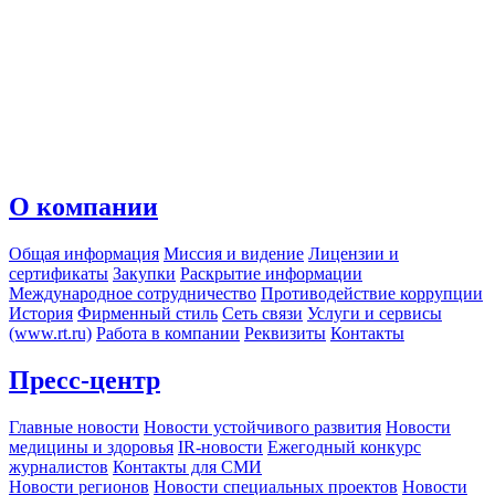
О компании
Общая информация
Миссия и видение
Лицензии и
сертификаты
Закупки
Раскрытие информации
Международное сотрудничество
Противодействие коррупции
История
Фирменный стиль
Сеть связи
Услуги и сервисы
(www.rt.ru)
Работа в компании
Реквизиты
Контакты
Пресс-центр
Главные новости
Новости устойчивого развития
Новости
медицины и здоровья
IR-новости
Ежегодный конкурс
журналистов
Контакты для СМИ
Новости регионов
Новости специальных проектов
Новости