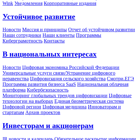
Wink
Уведомления
Корпоративные издания
Устойчивое развитие
Новости
Миссия и принципы
Отчет об устойчивом развитии
Наши сотрудники
Наши клиенты
Программы
Киберграмотность
Контакты
В национальных интересах
Новости
Цифровая экономика Российской Федерации
Универсальные услуги связи/Устранение цифрового
неравенства
Цифровизация сельского хозяйства
Смотри.ЕГЭ
Программа развития бизнеса SaaS
Национальная облачная
платформа
Кибербезопасность
Мониторинг глобальных трендов цифровизации
Цифровые
технологии на выборах
Единая биометрическая система
Цифровой регион
Цифровая медицина
Инноваторам и
стартапам
Архив проектов
Инвесторам и акционерам
IR новости и календарь
Обязательное раскрытие информации