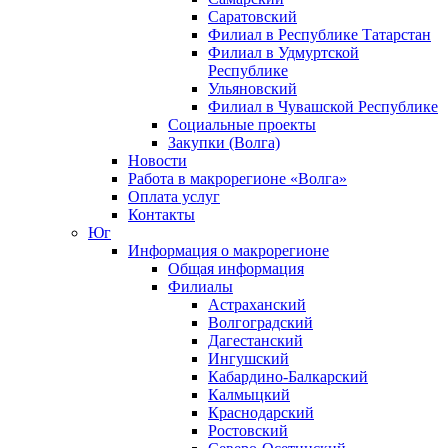
Саратовский
Филиал в Республике Татарстан
Филиал в Удмуртской
Республике
Ульяновский
Филиал в Чувашской Республике
Социальные проекты
Закупки (Волга)
Новости
Работа в макрорегионе «Волга»
Оплата услуг
Контакты
Юг
Информация о макрорегионе
Общая информация
Филиалы
Астраханский
Волгоградский
Дагестанский
Ингушский
Кабардино-Балкарский
Калмыцкий
Краснодарский
Ростовский