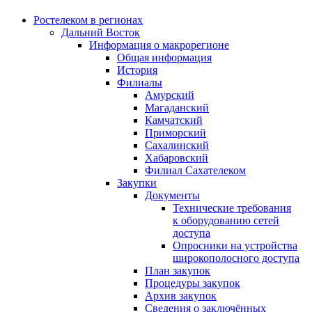
Ростелеком в регионах
Дальний Восток
Информация о макрорегионе
Общая информация
История
Филиалы
Амурский
Магаданский
Камчатский
Приморский
Сахалинский
Хабаровский
Филиал Сахателеком
Закупки
Документы
Технические требования
к оборудованию сетей
доступа
Опросники на устройства
широкополосного доступа
План закупок
Процедуры закупок
Архив закупок
Сведения о заключённых