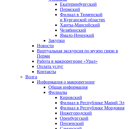
Екатеринбургский
Пермский
Филиал в Тюменской
и Курганской областях
Ханты-Мансийский
Челябинский
Ямало-Ненецкий
Закупки
Новости
Виртуальная экскурсия по музею связи в
Перми
Работа в макрорегионе «Урал»
Оплата услуг
Контакты
Волга
Информация о макрорегионе
Общая информация
Филиалы
Кировский
Филиал в Республике Марий Эл
Филиал в Республике Мордовия
Нижегородский
Оренбургский
Пензенский
Самарский