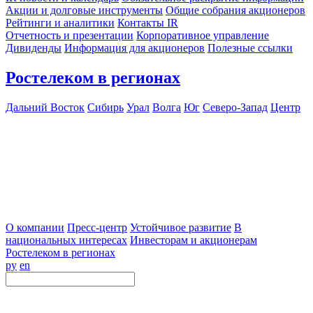
Акции и долговые инструменты
Общие собрания акционеров
Рейтинги и аналитики
Контакты IR
Отчетность и презентации
Корпоративное управление
Дивиденды
Информация для акционеров
Полезные ссылки
Ростелеком в регионах
Дальний Восток
Сибирь
Урал
Волга
Юг
Северо-Запад
Центр
О компании
Пресс-центр
Устойчивое развитие
В
национальных интересах
Инвесторам и акционерам
Ростелеком в регионах
ру
en