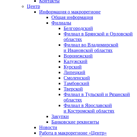
Контакты
Центр
Информация о макрорегионе
Общая информация
Филиалы
Белгородский
Филиал в Брянской и Орловской
областях
Филиал во Владимирской
и Ивановской областях
Воронежский
Калужский
Курский
Липецкий
Смоленский
Тамбовский
Тверской
Филиал в Тульской и Рязанской
областях
Филиал в Ярославской
и Костромской областях
Закупки
Банковские реквизиты
Новости
Работа в макрорегионе «Центр»