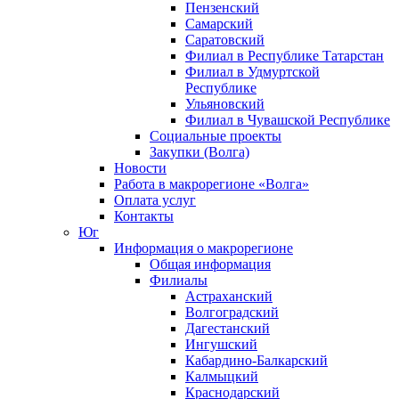
Пензенский
Самарский
Саратовский
Филиал в Республике Татарстан
Филиал в Удмуртской
Республике
Ульяновский
Филиал в Чувашской Республике
Социальные проекты
Закупки (Волга)
Новости
Работа в макрорегионе «Волга»
Оплата услуг
Контакты
Юг
Информация о макрорегионе
Общая информация
Филиалы
Астраханский
Волгоградский
Дагестанский
Ингушский
Кабардино-Балкарский
Калмыцкий
Краснодарский