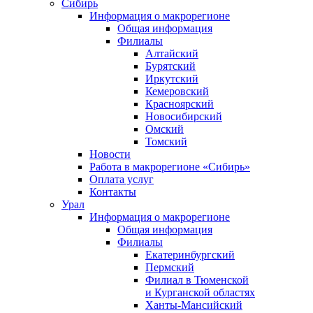
Сибирь
Информация о макрорегионе
Общая информация
Филиалы
Алтайский
Бурятский
Иркутский
Кемеровский
Красноярский
Новосибирский
Омский
Томский
Новости
Работа в макрорегионе «Сибирь»
Оплата услуг
Контакты
Урал
Информация о макрорегионе
Общая информация
Филиалы
Екатеринбургский
Пермский
Филиал в Тюменской
и Курганской областях
Ханты-Мансийский