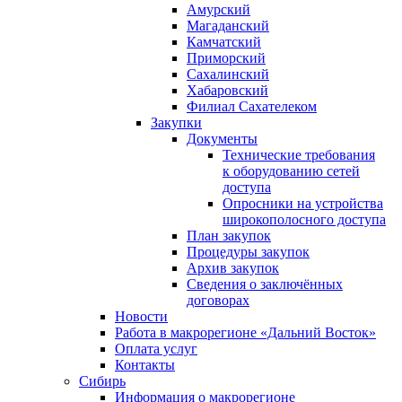
Амурский
Магаданский
Камчатский
Приморский
Сахалинский
Хабаровский
Филиал Сахателеком
Закупки
Документы
Технические требования
к оборудованию сетей
доступа
Опросники на устройства
широкополосного доступа
План закупок
Процедуры закупок
Архив закупок
Сведения о заключённых
договорах
Новости
Работа в макрорегионе «Дальний Восток»
Оплата услуг
Контакты
Сибирь
Информация о макрорегионе