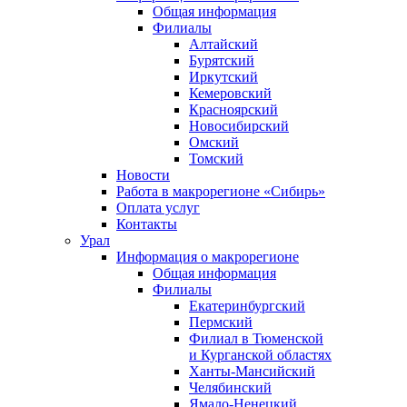
Общая информация
Филиалы
Алтайский
Бурятский
Иркутский
Кемеровский
Красноярский
Новосибирский
Омский
Томский
Новости
Работа в макрорегионе «Сибирь»
Оплата услуг
Контакты
Урал
Информация о макрорегионе
Общая информация
Филиалы
Екатеринбургский
Пермский
Филиал в Тюменской
и Курганской областях
Ханты-Мансийский
Челябинский
Ямало-Ненецкий