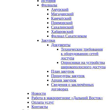
История
Филиалы
Амурский
Магаданский
Камчатский
Приморский
Сахалинский
Хабаровский
Филиал Сахателеком
Закупки
Документы
Технические требования
к оборудованию сетей
доступа
Опросники на устройства
широкополосного доступа
План закупок
Процедуры закупок
Архив закупок
Сведения о заключённых
договорах
Новости
Работа в макрорегионе «Дальний Восток»
Оплата услуг
Контакты