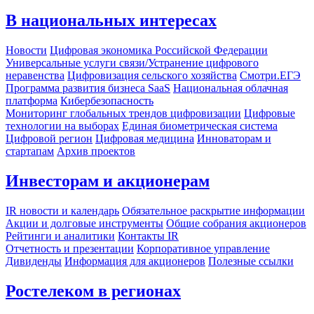
В национальных интересах
Новости
Цифровая экономика Российской Федерации
Универсальные услуги связи/Устранение цифрового
неравенства
Цифровизация сельского хозяйства
Смотри.ЕГЭ
Программа развития бизнеса SaaS
Национальная облачная
платформа
Кибербезопасность
Мониторинг глобальных трендов цифровизации
Цифровые
технологии на выборах
Единая биометрическая система
Цифровой регион
Цифровая медицина
Инноваторам и
стартапам
Архив проектов
Инвесторам и акционерам
IR новости и календарь
Обязательное раскрытие информации
Акции и долговые инструменты
Общие собрания акционеров
Рейтинги и аналитики
Контакты IR
Отчетность и презентации
Корпоративное управление
Дивиденды
Информация для акционеров
Полезные ссылки
Ростелеком в регионах