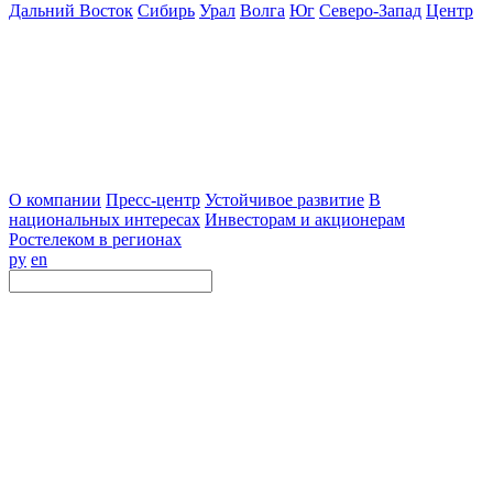
Дальний Восток
Сибирь
Урал
Волга
Юг
Северо-Запад
Центр
О компании
Пресс-центр
Устойчивое развитие
В
национальных интересах
Инвесторам и акционерам
Ростелеком в регионах
ру
en