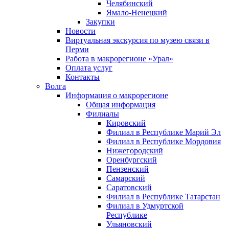
Челябинский
Ямало-Ненецкий
Закупки
Новости
Виртуальная экскурсия по музею связи в
Перми
Работа в макрорегионе «Урал»
Оплата услуг
Контакты
Волга
Информация о макрорегионе
Общая информация
Филиалы
Кировский
Филиал в Республике Марий Эл
Филиал в Республике Мордовия
Нижегородский
Оренбургский
Пензенский
Самарский
Саратовский
Филиал в Республике Татарстан
Филиал в Удмуртской
Республике
Ульяновский