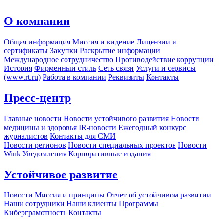
О компании
Общая информация
Миссия и видение
Лицензии и
сертификаты
Закупки
Раскрытие информации
Международное сотрудничество
Противодействие коррупции
История
Фирменный стиль
Сеть связи
Услуги и сервисы
(www.rt.ru)
Работа в компании
Реквизиты
Контакты
Пресс-центр
Главные новости
Новости устойчивого развития
Новости
медицины и здоровья
IR-новости
Ежегодный конкурс
журналистов
Контакты для СМИ
Новости регионов
Новости специальных проектов
Новости
Wink
Уведомления
Корпоративные издания
Устойчивое развитие
Новости
Миссия и принципы
Отчет об устойчивом развитии
Наши сотрудники
Наши клиенты
Программы
Киберграмотность
Контакты