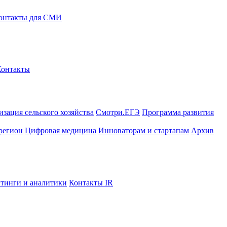
онтакты для СМИ
Контакты
зация сельского хозяйства
Смотри.ЕГЭ
Программа развития
регион
Цифровая медицина
Инноваторам и стартапам
Архив
тинги и аналитики
Контакты IR