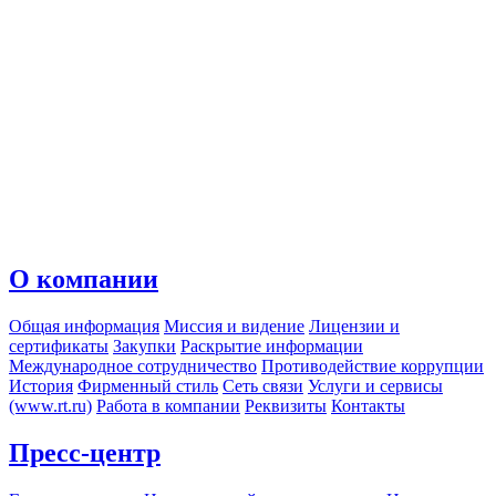
О компании
Общая информация
Миссия и видение
Лицензии и
сертификаты
Закупки
Раскрытие информации
Международное сотрудничество
Противодействие коррупции
История
Фирменный стиль
Сеть связи
Услуги и сервисы
(www.rt.ru)
Работа в компании
Реквизиты
Контакты
Пресс-центр