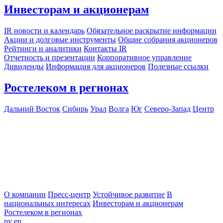
Инвесторам и акционерам
IR новости и календарь
Обязательное раскрытие информации
Акции и долговые инструменты
Общие собрания акционеров
Рейтинги и аналитики
Контакты IR
Отчетность и презентации
Корпоративное управление
Дивиденды
Информация для акционеров
Полезные ссылки
Ростелеком в регионах
Дальний Восток
Сибирь
Урал
Волга
Юг
Северо-Запад
Центр
О компании
Пресс-центр
Устойчивое развитие
В
национальных интересах
Инвесторам и акционерам
Ростелеком в регионах
ру
en