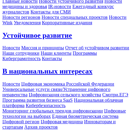
Главные новости
Новости устойчивого развития
Новости
медицины и здоровья
IR-новости
Ежегодный конкурс
журналистов
Контакты для СМИ
Новости регионов
Новости специальных проектов
Новости
Wink
Уведомления
Корпоративные издания
Устойчивое развитие
Новости
Миссия и принципы
Отчет об устойчивом развитии
Наши сотрудники
Наши клиенты
Программы
Киберграмотность
Контакты
В национальных интересах
Новости
Цифровая экономика Российской Федерации
Универсальные услуги связи/Устранение цифрового
неравенства
Цифровизация сельского хозяйства
Смотри.ЕГЭ
Программа развития бизнеса SaaS
Национальная облачная
платформа
Кибербезопасность
Мониторинг глобальных трендов цифровизации
Цифровые
технологии на выборах
Единая биометрическая система
Цифровой регион
Цифровая медицина
Инноваторам и
стартапам
Архив проектов