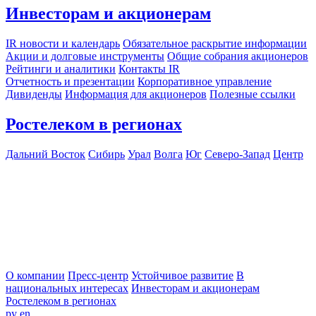
Инвесторам и акционерам
IR новости и календарь
Обязательное раскрытие информации
Акции и долговые инструменты
Общие собрания акционеров
Рейтинги и аналитики
Контакты IR
Отчетность и презентации
Корпоративное управление
Дивиденды
Информация для акционеров
Полезные ссылки
Ростелеком в регионах
Дальний Восток
Сибирь
Урал
Волга
Юг
Северо-Запад
Центр
О компании
Пресс-центр
Устойчивое развитие
В
национальных интересах
Инвесторам и акционерам
Ростелеком в регионах
ру
en