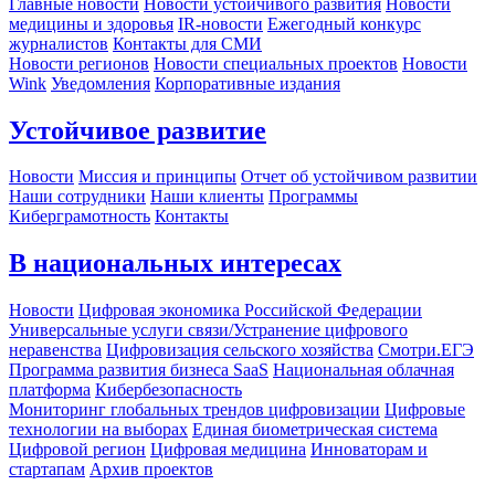
Главные новости
Новости устойчивого развития
Новости
медицины и здоровья
IR-новости
Ежегодный конкурс
журналистов
Контакты для СМИ
Новости регионов
Новости специальных проектов
Новости
Wink
Уведомления
Корпоративные издания
Устойчивое развитие
Новости
Миссия и принципы
Отчет об устойчивом развитии
Наши сотрудники
Наши клиенты
Программы
Киберграмотность
Контакты
В национальных интересах
Новости
Цифровая экономика Российской Федерации
Универсальные услуги связи/Устранение цифрового
неравенства
Цифровизация сельского хозяйства
Смотри.ЕГЭ
Программа развития бизнеса SaaS
Национальная облачная
платформа
Кибербезопасность
Мониторинг глобальных трендов цифровизации
Цифровые
технологии на выборах
Единая биометрическая система
Цифровой регион
Цифровая медицина
Инноваторам и
стартапам
Архив проектов