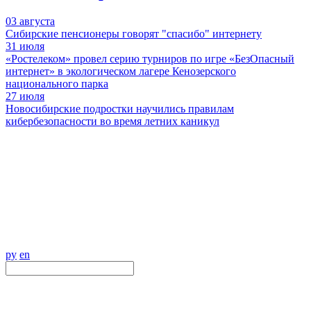
03
августа
Сибирские пенсионеры говорят "спасибо" интернету
31
июля
«Ростелеком» провел серию турниров по игре «БезОпасный
интернет» в экологическом лагере Кенозерского
национального парка
27
июля
Новосибирские подростки научились правилам
кибербезопасности во время летних каникул
ру
en