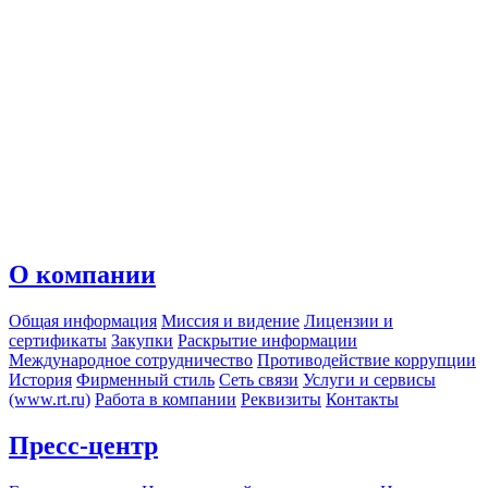
О компании
Общая информация
Миссия и видение
Лицензии и
сертификаты
Закупки
Раскрытие информации
Международное сотрудничество
Противодействие коррупции
История
Фирменный стиль
Сеть связи
Услуги и сервисы
(www.rt.ru)
Работа в компании
Реквизиты
Контакты
Пресс-центр