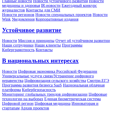
Главные новости
Новости устойчивого развития
Новости
медицины и здоровья
IR-новости
Ежегодный конкурс
журналистов
Контакты для СМИ
Новости регионов
Новости специальных проектов
Новости
Wink
Уведомления
Корпоративные издания
Устойчивое развитие
Новости
Миссия и принципы
Отчет об устойчивом развитии
Наши сотрудники
Наши клиенты
Программы
Киберграмотность
Контакты
В национальных интересах
Новости
Цифровая экономика Российской Федерации
Универсальные услуги связи/Устранение цифрового
неравенства
Цифровизация сельского хозяйства
Смотри.ЕГЭ
Программа развития бизнеса SaaS
Национальная облачная
платформа
Кибербезопасность
Мониторинг глобальных трендов цифровизации
Цифровые
технологии на выборах
Единая биометрическая система
Цифровой регион
Цифровая медицина
Инноваторам и
стартапам
Архив проектов