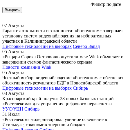
Фильтр по дате
Выбрать
07
Августа
Гарантия открытости и законности: «Ростелеком» завершает
установку систем видеонаблюдения на избирательных
участках в Калининградской области
Цифровые технологии на выборах
Северо-Запад
05
Августа
«Рыцари Сорока Островов» опустили меч: Wink объявляет о
завершении съемок фантастического сериала
Новости компании
Wink
05
Августа
Честный выбор: видеонаблюдение «Ростелекома» обеспечит
объективность результатов ЕДГ в Новосибирской области
Цифровые технологии на выборах
Сибирь
03
Августа
Красноярский край получит 28 новых базовых станций
«Ростелекома» для устранения цифрового неравенства
УУС/УЦН
Сибирь
31
Июля
«Ростелеком» модернизировал уличное освещение в
Исилькуле, сэкономив энергию и бюджет
Цифровой регион
Сибирь