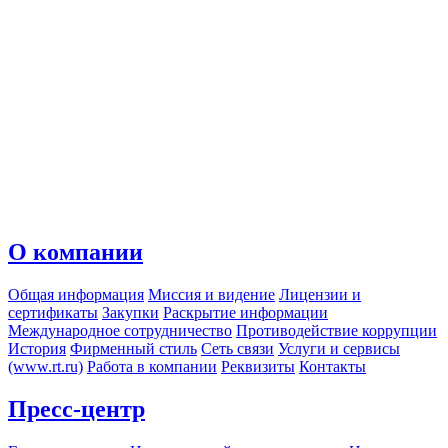
О компании
Общая информация
Миссия и видение
Лицензии и
сертификаты
Закупки
Раскрытие информации
Международное сотрудничество
Противодействие коррупции
История
Фирменный стиль
Сеть связи
Услуги и сервисы
(www.rt.ru)
Работа в компании
Реквизиты
Контакты
Пресс-центр