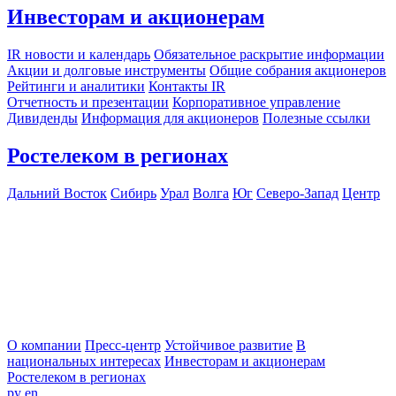
Инвесторам и акционерам
IR новости и календарь
Обязательное раскрытие информации
Акции и долговые инструменты
Общие собрания акционеров
Рейтинги и аналитики
Контакты IR
Отчетность и презентации
Корпоративное управление
Дивиденды
Информация для акционеров
Полезные ссылки
Ростелеком в регионах
Дальний Восток
Сибирь
Урал
Волга
Юг
Северо-Запад
Центр
О компании
Пресс-центр
Устойчивое развитие
В
национальных интересах
Инвесторам и акционерам
Ростелеком в регионах
ру
en