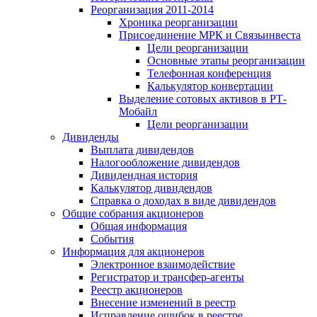
Реорганизация 2011-2014
Хроника реорганизации
Присоединение МРК и Связьинвеста
Цели реорганизации
Основные этапы реорганизации
Телефонная конференция
Калькулятор конвертации
Выделение сотовых активов в РТ-
Мобайл
Цели реорганизации
Дивиденды
Выплата дивидендов
Налогообложение дивидендов
Дивидендная история
Калькулятор дивидендов
Справка о доходах в виде дивидендов
Общие собрания акционеров
Общая информация
События
Информация для акционеров
Электронное взаимодействие
Регистратор и трансфер-агенты
Реестр акционеров
Внесение изменений в реестр
Исправление ошибок в реестре