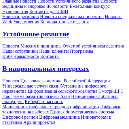
Главные новости
Новости устойчивого развития
Новости
медицины и здоровья
IR-новости
Ежегодный конкурс
журналистов
Контакты для СМИ
Новости регионов
Новости специальных проектов
Новости
Wink
Уведомления
Корпоративные издания
Устойчивое развитие
Новости
Миссия и принципы
Отчет об устойчивом развитии
Наши сотрудники
Наши клиенты
Программы
Киберграмотность
Контакты
В национальных интересах
Новости
Цифровая экономика Российской Федерации
Универсальные услуги связи/Устранение цифрового
неравенства
Цифровизация сельского хозяйства
Смотри.ЕГЭ
Программа развития бизнеса SaaS
Национальная облачная
платформа
Кибербезопасность
Мониторинг глобальных трендов цифровизации
Цифровые
технологии на выборах
Единая биометрическая система
Цифровой регион
Цифровая медицина
Инноваторам и
стартапам
Архив проектов