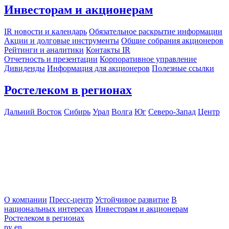
Инвесторам и акционерам
IR новости и календарь
Обязательное раскрытие информации
Акции и долговые инструменты
Общие собрания акционеров
Рейтинги и аналитики
Контакты IR
Отчетность и презентации
Корпоративное управление
Дивиденды
Информация для акционеров
Полезные ссылки
Ростелеком в регионах
Дальний Восток
Сибирь
Урал
Волга
Юг
Северо-Запад
Центр
О компании
Пресс-центр
Устойчивое развитие
В
национальных интересах
Инвесторам и акционерам
Ростелеком в регионах
ру
en