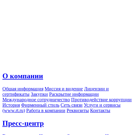
О компании
Общая информация
Миссия и видение
Лицензии и
сертификаты
Закупки
Раскрытие информации
Международное сотрудничество
Противодействие коррупции
История
Фирменный стиль
Сеть связи
Услуги и сервисы
(www.rt.ru)
Работа в компании
Реквизиты
Контакты
Пресс-центр