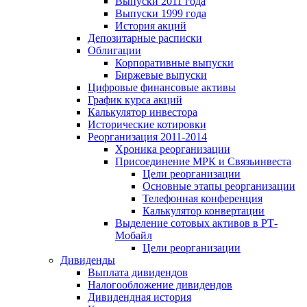
Выпуски 2011 года
Выпуски 1999 года
История акций
Депозитарные расписки
Облигации
Корпоративные выпуски
Биржевые выпуски
Цифровые финансовые активы
График курса акций
Калькулятор инвестора
Исторические котировки
Реорганизация 2011-2014
Хроника реорганизации
Присоединение МРК и Связьинвеста
Цели реорганизации
Основные этапы реорганизации
Телефонная конференция
Калькулятор конвертации
Выделение сотовых активов в РТ-
Мобайл
Цели реорганизации
Дивиденды
Выплата дивидендов
Налогообложение дивидендов
Дивидендная история