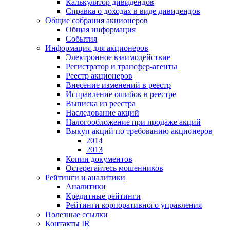
Калькулятор дивидендов
Справка о доходах в виде дивидендов
Общие собрания акционеров
Общая информация
События
Информация для акционеров
Электронное взаимодействие
Регистратор и трансфер-агенты
Реестр акционеров
Внесение изменений в реестр
Исправление ошибок в реестре
Выписка из реестра
Наследование акций
Налогообложение при продаже акций
Выкуп акций по требованию акционеров
2014
2013
Копии документов
Остерегайтесь мошенников
Рейтинги и аналитики
Аналитики
Кредитные рейтинги
Рейтинги корпоративного управления
Полезные ссылки
Контакты IR