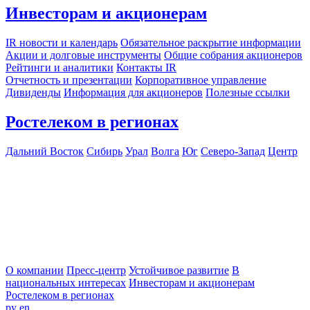
Инвесторам и акционерам
IR новости и календарь
Обязательное раскрытие информации
Акции и долговые инструменты
Общие собрания акционеров
Рейтинги и аналитики
Контакты IR
Отчетность и презентации
Корпоративное управление
Дивиденды
Информация для акционеров
Полезные ссылки
Ростелеком в регионах
Дальний Восток
Сибирь
Урал
Волга
Юг
Северо-Запад
Центр
О компании
Пресс-центр
Устойчивое развитие
В
национальных интересах
Инвесторам и акционерам
Ростелеком в регионах
ру
en