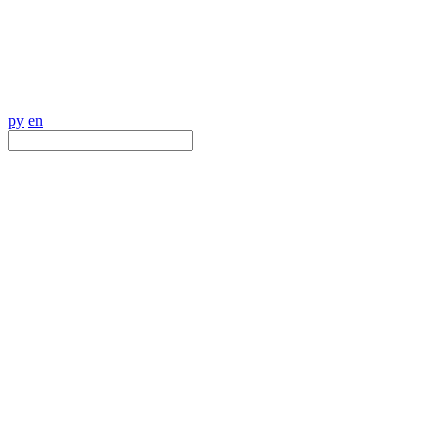
ру
en