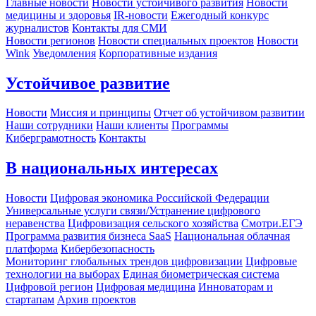
Главные новости
Новости устойчивого развития
Новости
медицины и здоровья
IR-новости
Ежегодный конкурс
журналистов
Контакты для СМИ
Новости регионов
Новости специальных проектов
Новости
Wink
Уведомления
Корпоративные издания
Устойчивое развитие
Новости
Миссия и принципы
Отчет об устойчивом развитии
Наши сотрудники
Наши клиенты
Программы
Киберграмотность
Контакты
В национальных интересах
Новости
Цифровая экономика Российской Федерации
Универсальные услуги связи/Устранение цифрового
неравенства
Цифровизация сельского хозяйства
Смотри.ЕГЭ
Программа развития бизнеса SaaS
Национальная облачная
платформа
Кибербезопасность
Мониторинг глобальных трендов цифровизации
Цифровые
технологии на выборах
Единая биометрическая система
Цифровой регион
Цифровая медицина
Инноваторам и
стартапам
Архив проектов