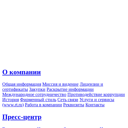
О компании
Общая информация
Миссия и видение
Лицензии и
сертификаты
Закупки
Раскрытие информации
Международное сотрудничество
Противодействие коррупции
История
Фирменный стиль
Сеть связи
Услуги и сервисы
(www.rt.ru)
Работа в компании
Реквизиты
Контакты
Пресс-центр