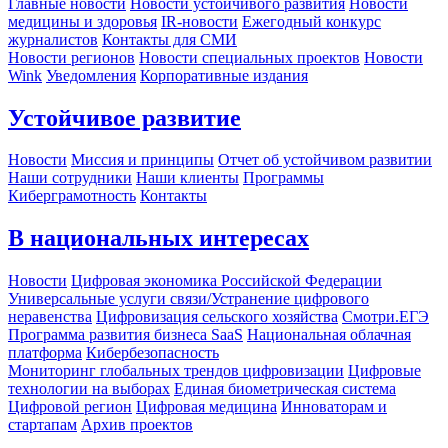
Главные новости
Новости устойчивого развития
Новости
медицины и здоровья
IR-новости
Ежегодный конкурс
журналистов
Контакты для СМИ
Новости регионов
Новости специальных проектов
Новости
Wink
Уведомления
Корпоративные издания
Устойчивое развитие
Новости
Миссия и принципы
Отчет об устойчивом развитии
Наши сотрудники
Наши клиенты
Программы
Киберграмотность
Контакты
В национальных интересах
Новости
Цифровая экономика Российской Федерации
Универсальные услуги связи/Устранение цифрового
неравенства
Цифровизация сельского хозяйства
Смотри.ЕГЭ
Программа развития бизнеса SaaS
Национальная облачная
платформа
Кибербезопасность
Мониторинг глобальных трендов цифровизации
Цифровые
технологии на выборах
Единая биометрическая система
Цифровой регион
Цифровая медицина
Инноваторам и
стартапам
Архив проектов