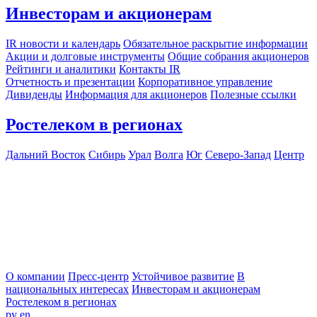
Инвесторам и акционерам
IR новости и календарь
Обязательное раскрытие информации
Акции и долговые инструменты
Общие собрания акционеров
Рейтинги и аналитики
Контакты IR
Отчетность и презентации
Корпоративное управление
Дивиденды
Информация для акционеров
Полезные ссылки
Ростелеком в регионах
Дальний Восток
Сибирь
Урал
Волга
Юг
Северо-Запад
Центр
О компании
Пресс-центр
Устойчивое развитие
В
национальных интересах
Инвесторам и акционерам
Ростелеком в регионах
ру
en