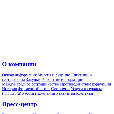
О компании
Общая информация
Миссия и видение
Лицензии и
сертификаты
Закупки
Раскрытие информации
Международное сотрудничество
Противодействие коррупции
История
Фирменный стиль
Сеть связи
Услуги и сервисы
(www.rt.ru)
Работа в компании
Реквизиты
Контакты
Пресс-центр