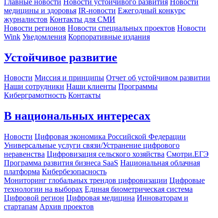
Главные новости
Новости устойчивого развития
Новости
медицины и здоровья
IR-новости
Ежегодный конкурс
журналистов
Контакты для СМИ
Новости регионов
Новости специальных проектов
Новости
Wink
Уведомления
Корпоративные издания
Устойчивое развитие
Новости
Миссия и принципы
Отчет об устойчивом развитии
Наши сотрудники
Наши клиенты
Программы
Киберграмотность
Контакты
В национальных интересах
Новости
Цифровая экономика Российской Федерации
Универсальные услуги связи/Устранение цифрового
неравенства
Цифровизация сельского хозяйства
Смотри.ЕГЭ
Программа развития бизнеса SaaS
Национальная облачная
платформа
Кибербезопасность
Мониторинг глобальных трендов цифровизации
Цифровые
технологии на выборах
Единая биометрическая система
Цифровой регион
Цифровая медицина
Инноваторам и
стартапам
Архив проектов