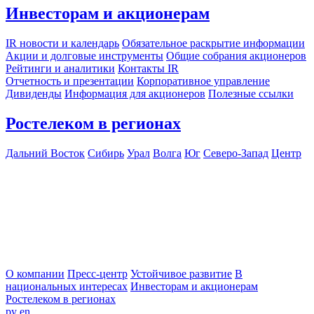
Инвесторам и акционерам
IR новости и календарь
Обязательное раскрытие информации
Акции и долговые инструменты
Общие собрания акционеров
Рейтинги и аналитики
Контакты IR
Отчетность и презентации
Корпоративное управление
Дивиденды
Информация для акционеров
Полезные ссылки
Ростелеком в регионах
Дальний Восток
Сибирь
Урал
Волга
Юг
Северо-Запад
Центр
О компании
Пресс-центр
Устойчивое развитие
В
национальных интересах
Инвесторам и акционерам
Ростелеком в регионах
ру
en