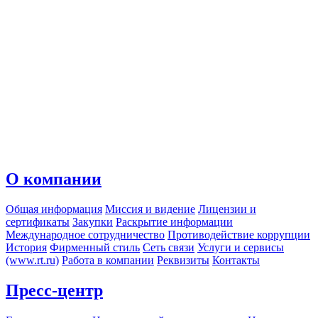
О компании
Общая информация
Миссия и видение
Лицензии и
сертификаты
Закупки
Раскрытие информации
Международное сотрудничество
Противодействие коррупции
История
Фирменный стиль
Сеть связи
Услуги и сервисы
(www.rt.ru)
Работа в компании
Реквизиты
Контакты
Пресс-центр