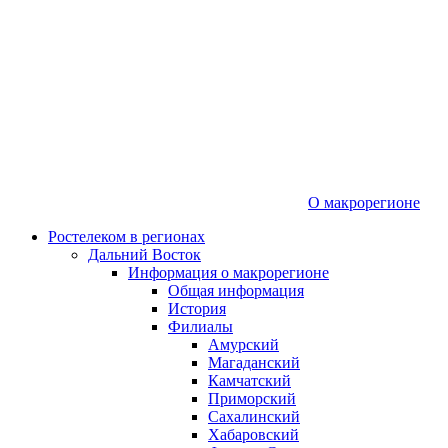
О макрорегионе
Ростелеком в регионах
Дальний Восток
Информация о макрорегионе
Общая информация
История
Филиалы
Амурский
Магаданский
Камчатский
Приморский
Сахалинский
Хабаровский