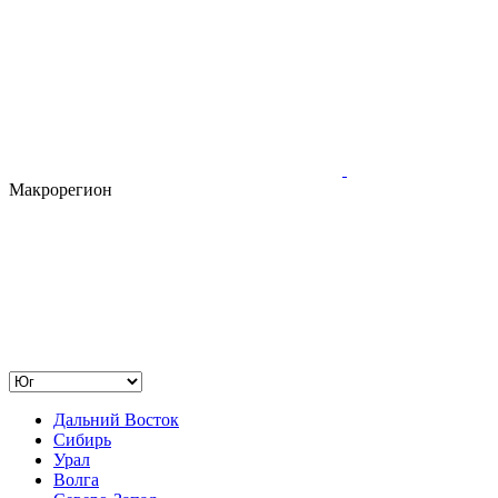
Макрорегион
Дальний Восток
Сибирь
Урал
Волга