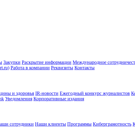
ы
Закупки
Раскрытие информации
Международное сотрудничес
t.ru)
Работа в компании
Реквизиты
Контакты
цины и здоровья
IR-новости
Ежегодный конкурс журналистов
К
nk
Уведомления
Корпоративные издания
аши сотрудники
Наши клиенты
Программы
Киберграмотность