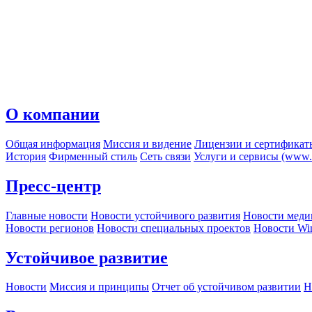
О компании
Общая информация
Миссия и видение
Лицензии и сертификат
История
Фирменный стиль
Сеть связи
Услуги и сервисы (www.r
Пресс-центр
Главные новости
Новости устойчивого развития
Новости меди
Новости регионов
Новости специальных проектов
Новости Wi
Устойчивое развитие
Новости
Миссия и принципы
Отчет об устойчивом развитии
Н