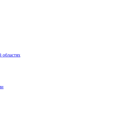
 областях
ми