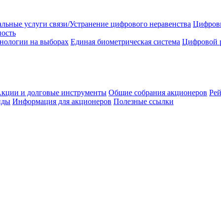
льные услуги связи/Устранение цифрового неравенства
Цифрови
ность
нологии на выборах
Единая биометрическая система
Цифровой 
кции и долговые инструменты
Общие собрания акционеров
Рей
нды
Информация для акционеров
Полезные ссылки