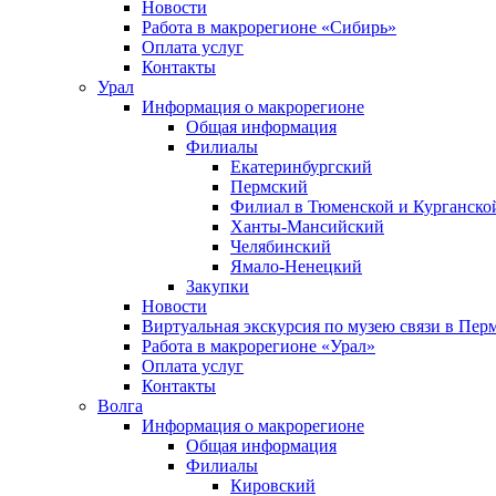
Новости
Работа в макрорегионе «Сибирь»
Оплата услуг
Контакты
Урал
Информация о макрорегионе
Общая информация
Филиалы
Екатеринбургский
Пермский
Филиал в Тюменской и Курганской
Ханты-Мансийский
Челябинский
Ямало-Ненецкий
Закупки
Новости
Виртуальная экскурсия по музею связи в Пер
Работа в макрорегионе «Урал»
Оплата услуг
Контакты
Волга
Информация о макрорегионе
Общая информация
Филиалы
Кировский