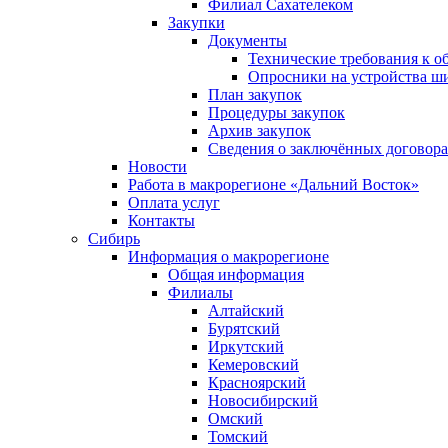
Филиал Сахателеком
Закупки
Документы
Технические требования к о
Опросники на устройства ш
План закупок
Процедуры закупок
Архив закупок
Сведения о заключённых договор
Новости
Работа в макрорегионе «Дальний Восток»
Оплата услуг
Контакты
Сибирь
Информация о макрорегионе
Общая информация
Филиалы
Алтайский
Бурятский
Иркутский
Кемеровский
Красноярский
Новосибирский
Омский
Томский