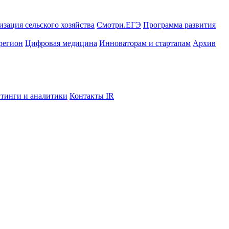
зация сельского хозяйства
Смотри.ЕГЭ
Программа развития
регион
Цифровая медицина
Инноваторам и стартапам
Архив
тинги и аналитики
Контакты IR