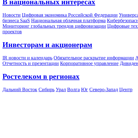
В национальных интересах
Новости
Цифровая экономика Российской Федерации
Универса
бизнеса SaaS
Национальная облачная платформа
Кибербезопас
Мониторинг глобальных трендов цифровизации
Цифровые тех
проектов
Инвесторам и акционерам
IR новости и календарь
Обязательное раскрытие информации
А
Отчетность и презентации
Корпоративное управление
Дивиде
Ростелеком в регионах
Дальний Восток
Сибирь
Урал
Волга
Юг
Северо-Запад
Центр