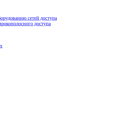
борудованию сетей доступа
ирокополосного доступа
ах