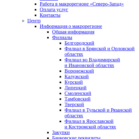
Работа в макрорегионе «Северо-Запад»
Оплата услуг
Контакты
Центр
Информация о макрорегионе
Общая информация
Филиалы
Белгородский
Филиал в Брянской и Орловской
областях
Филиал во Владимирской
и Ивановской областях
Воронежский
Калужский
Курский
Липецкий
Смоленский
Тамбовский
Тверской
Филиал в Тульской и Рязанской
областях
Филиал в Ярославской
и Костромской областях
Закупки
Банковские реквизиты