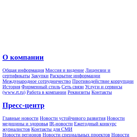
О компании
Общая информация
Миссия и видение
Лицензии и
сертификаты
Закупки
Раскрытие информации
Международное сотрудничество
Противодействие коррупции
История
Фирменный стиль
Сеть связи
Услуги и сервисы
(www.rt.ru)
Работа в компании
Реквизиты
Контакты
Пресс-центр
Главные новости
Новости устойчивого развития
Новости
медицины и здоровья
IR-новости
Ежегодный конкурс
журналистов
Контакты для СМИ
Новости регионов
Новости специальных проектов
Новости