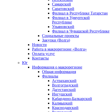
Самарский
Саратовский
Филиал в Республике Татарстан
Филиал в Удмуртской
Республике
Ульяновский
Филиал в Чувашской Республике
Социальные проекты
Закупки (Волга)
Новости
Работа в макрорегионе «Волга»
Оплата услуг
Контакты
Юг
Информация о макрорегионе
Общая информация
Филиалы
Астраханский
Волгоградский
Дагестанский
Ингушский
Кабардино-Балкарский
Калмыцкий
Краснодарский