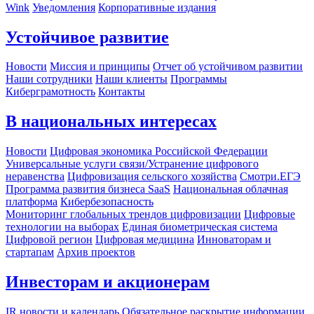
Wink
Уведомления
Корпоративные издания
Устойчивое развитие
Новости
Миссия и принципы
Отчет об устойчивом развитии
Наши сотрудники
Наши клиенты
Программы
Киберграмотность
Контакты
В национальных интересах
Новости
Цифровая экономика Российской Федерации
Универсальные услуги связи/Устранение цифрового
неравенства
Цифровизация сельского хозяйства
Смотри.ЕГЭ
Программа развития бизнеса SaaS
Национальная облачная
платформа
Кибербезопасность
Мониторинг глобальных трендов цифровизации
Цифровые
технологии на выборах
Единая биометрическая система
Цифровой регион
Цифровая медицина
Инноваторам и
стартапам
Архив проектов
Инвесторам и акционерам
IR новости и календарь
Обязательное раскрытие информации