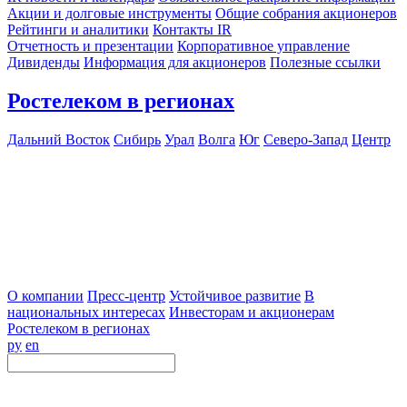
Акции и долговые инструменты
Общие собрания акционеров
Рейтинги и аналитики
Контакты IR
Отчетность и презентации
Корпоративное управление
Дивиденды
Информация для акционеров
Полезные ссылки
Ростелеком в регионах
Дальний Восток
Сибирь
Урал
Волга
Юг
Северо-Запад
Центр
О компании
Пресс-центр
Устойчивое развитие
В
национальных интересах
Инвесторам и акционерам
Ростелеком в регионах
ру
en