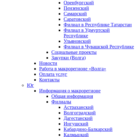
Оренбургский
Пензенский
Самарский
Саратовский
Филиал в Республике Татарстан
Филиал в Удмуртской
Республике
Ульяновский
Филиал в Чувашской Республике
Социальные проекты
Закупки (Волга)
Новости
Работа в макрорегионе «Волга»
Оплата услуг
Контакты
Юг
Информация о макрорегионе
Общая информация
Филиалы
Астраханский
Волгоградский
Дагестанский
Ингушский
Кабардино-Балкарский
Калмыцкий