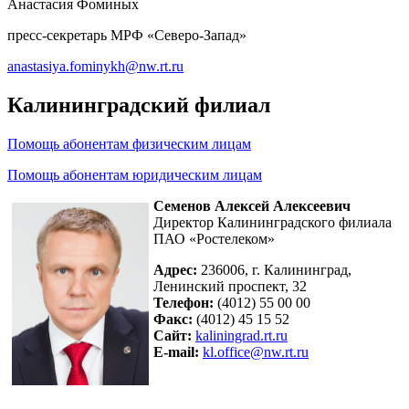
Анастасия Фоминых
пресс-секретарь МРФ «Северо-Запад»
anastasiya.fominykh@nw.rt.ru
Калининградский филиал
Помощь абонентам физическим лицам
Помощь абонентам юридическим лицам
Семенов Алексей Алексеевич
Директор Калининградского филиала
ПАО «Ростелеком»
Адрес:
236006, г. Калининград,
Ленинский проспект, 32
Телефон:
(4012) 55 00 00
Факс:
(4012) 45 15 52
Сайт:
kaliningrad.rt.ru
E-mail:
kl.office@nw.rt.ru