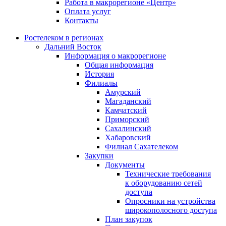
Работа в макрорегионе «Центр»
Оплата услуг
Контакты
Ростелеком в регионах
Дальний Восток
Информация о макрорегионе
Общая информация
История
Филиалы
Амурский
Магаданский
Камчатский
Приморский
Сахалинский
Хабаровский
Филиал Сахателеком
Закупки
Документы
Технические требования
к оборудованию сетей
доступа
Опросники на устройства
широкополосного доступа
План закупок