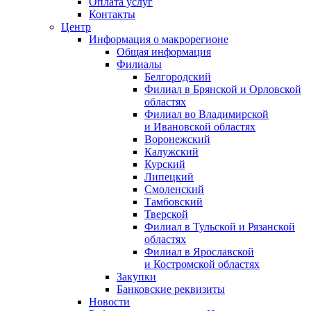
Оплата услуг
Контакты
Центр
Информация о макрорегионе
Общая информация
Филиалы
Белгородский
Филиал в Брянской и Орловской
областях
Филиал во Владимирской
и Ивановской областях
Воронежский
Калужский
Курский
Липецкий
Смоленский
Тамбовский
Тверской
Филиал в Тульской и Рязанской
областях
Филиал в Ярославской
и Костромской областях
Закупки
Банковские реквизиты
Новости