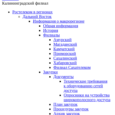
Калининградский филиал
Ростелеком в регионах
Дальний Восток
Информация о макрорегионе
Общая информация
История
Филиалы
Амурский
Магаданский
Камчатский
Приморский
Сахалинский
Хабаровский
Филиал Сахателеком
Закупки
Документы
Технические требования
к оборудованию сетей
доступа
Опросники на устройства
широкополосного доступа
План закупок
Процедуры закупок
Архив закупок