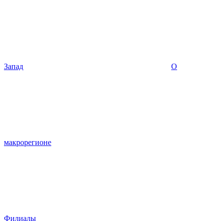
Запад
О
макрорегионе
Филиалы