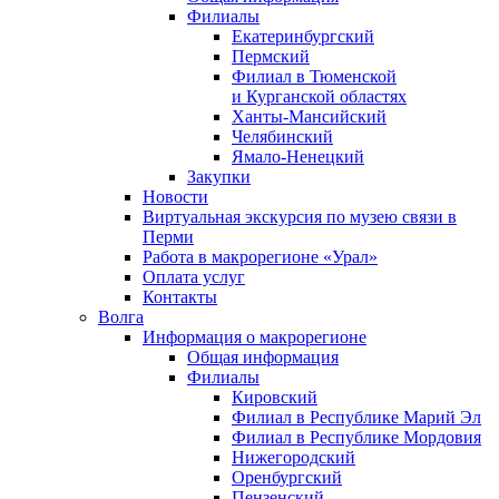
Филиалы
Екатеринбургский
Пермский
Филиал в Тюменской
и Курганской областях
Ханты-Мансийский
Челябинский
Ямало-Ненецкий
Закупки
Новости
Виртуальная экскурсия по музею связи в
Перми
Работа в макрорегионе «Урал»
Оплата услуг
Контакты
Волга
Информация о макрорегионе
Общая информация
Филиалы
Кировский
Филиал в Республике Марий Эл
Филиал в Республике Мордовия
Нижегородский
Оренбургский
Пензенский