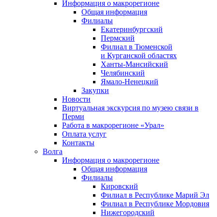
Информация о макрорегионе
Общая информация
Филиалы
Екатеринбургский
Пермский
Филиал в Тюменской
и Курганской областях
Ханты-Мансийский
Челябинский
Ямало-Ненецкий
Закупки
Новости
Виртуальная экскурсия по музею связи в
Перми
Работа в макрорегионе «Урал»
Оплата услуг
Контакты
Волга
Информация о макрорегионе
Общая информация
Филиалы
Кировский
Филиал в Республике Марий Эл
Филиал в Республике Мордовия
Нижегородский