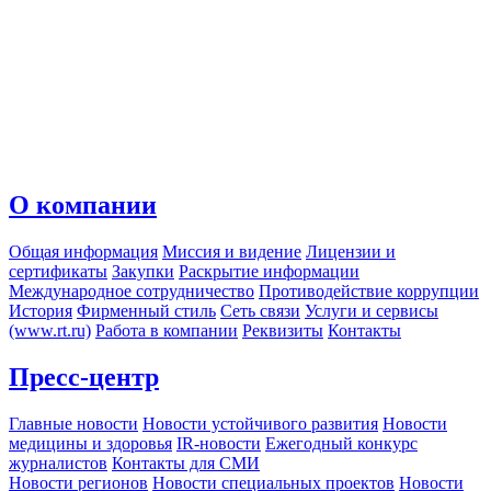
О компании
Общая информация
Миссия и видение
Лицензии и
сертификаты
Закупки
Раскрытие информации
Международное сотрудничество
Противодействие коррупции
История
Фирменный стиль
Сеть связи
Услуги и сервисы
(www.rt.ru)
Работа в компании
Реквизиты
Контакты
Пресс-центр
Главные новости
Новости устойчивого развития
Новости
медицины и здоровья
IR-новости
Ежегодный конкурс
журналистов
Контакты для СМИ
Новости регионов
Новости специальных проектов
Новости