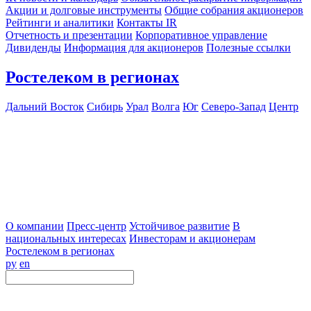
Акции и долговые инструменты
Общие собрания акционеров
Рейтинги и аналитики
Контакты IR
Отчетность и презентации
Корпоративное управление
Дивиденды
Информация для акционеров
Полезные ссылки
Ростелеком в регионах
Дальний Восток
Сибирь
Урал
Волга
Юг
Северо-Запад
Центр
О компании
Пресс-центр
Устойчивое развитие
В
национальных интересах
Инвесторам и акционерам
Ростелеком в регионах
ру
en