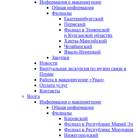
Информация о макрорегионе
Общая информация
Филиалы
Екатеринбургский
Пермский
Филиал в Тюменской
и Курганской областях
Ханты-Мансийский
Челябинский
Ямало-Ненецкий
Закупки
Новости
Виртуальная экскурсия по музею связи в
Перми
Работа в макрорегионе «Урал»
Оплата услуг
Контакты
Волга
Информация о макрорегионе
Общая информация
Филиалы
Кировский
Филиал в Республике Марий Эл
Филиал в Республике Мордовия
Нижегородский