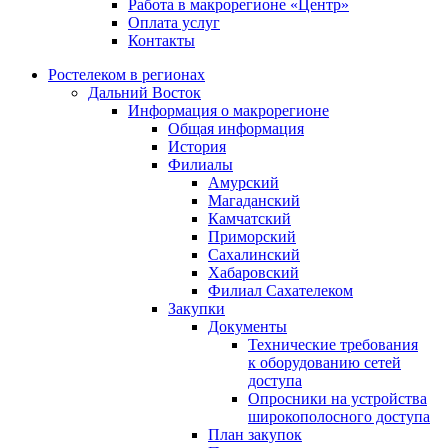
Работа в макрорегионе «Центр»
Оплата услуг
Контакты
Ростелеком в регионах
Дальний Восток
Информация о макрорегионе
Общая информация
История
Филиалы
Амурский
Магаданский
Камчатский
Приморский
Сахалинский
Хабаровский
Филиал Сахателеком
Закупки
Документы
Технические требования
к оборудованию сетей
доступа
Опросники на устройства
широкополосного доступа
План закупок