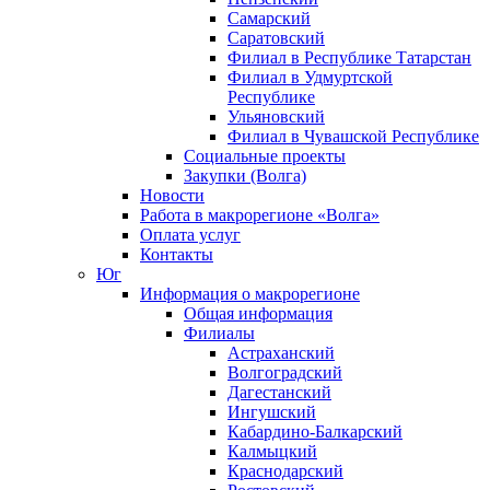
Самарский
Саратовский
Филиал в Республике Татарстан
Филиал в Удмуртской
Республике
Ульяновский
Филиал в Чувашской Республике
Социальные проекты
Закупки (Волга)
Новости
Работа в макрорегионе «Волга»
Оплата услуг
Контакты
Юг
Информация о макрорегионе
Общая информация
Филиалы
Астраханский
Волгоградский
Дагестанский
Ингушский
Кабардино-Балкарский
Калмыцкий
Краснодарский