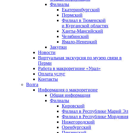
Филиалы
Екатеринбургский
Пермский
Филиал в Тюменской
и Курганской областях
Ханты-Мансийский
Челябинский
Ямало-Ненецкий
Закупки
Новости
Виртуальная экскурсия по музею связи в
Перми
Работа в макрорегионе «Урал»
Оплата услуг
Контакты
Волга
Информация о макрорегионе
Общая информация
Филиалы
Кировский
Филиал в Республике Марий Эл
Филиал в Республике Мордовия
Нижегородский
Оренбургский
Пензенский