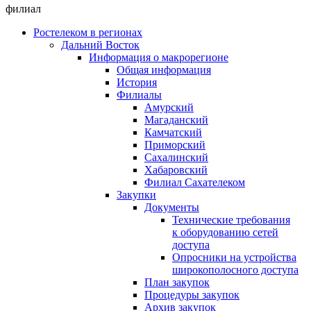
филиал
Ростелеком в регионах
Дальний Восток
Информация о макрорегионе
Общая информация
История
Филиалы
Амурский
Магаданский
Камчатский
Приморский
Сахалинский
Хабаровский
Филиал Сахателеком
Закупки
Документы
Технические требования
к оборудованию сетей
доступа
Опросники на устройства
широкополосного доступа
План закупок
Процедуры закупок
Архив закупок