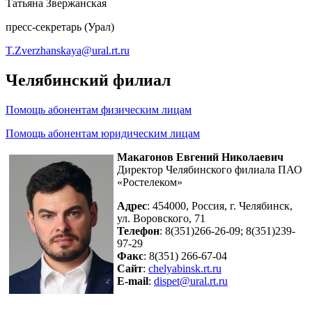
Татьяна Звержанская
пресс-секретарь (Урал)
T.Zverzhanskaya@ural.rt.ru
Челябинский филиал
Помощь абонентам физическим лицам
Помощь абонентам юридическим лицам
Макагонов Евгений Николаевич
Директор Челябинского филиала ПАО
«Ростелеком»
Адрес
: 454000, Россия, г. Челябинск,
ул. Воровского, 71
Телефон
: 8(351)266-26-09; 8(351)239-
97-29
Факс
: 8(351) 266-67-04
Сайт
:
chelyabinsk.rt.ru
E-mail
:
dispet@ural.rt.ru