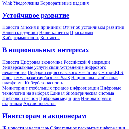
Wink
Уведомления
Корпоративные издания
Устойчивое развитие
Новости
Миссия и принципы
Отчет об устойчивом развитии
Наши сотрудники
Наши клиенты
Программы
Киберграмотность
Контакты
В национальных интересах
Новости
Цифровая экономика Российской Федерации
Универсальные услуги связи/Устранение цифрового
неравенства
Цифровизация сельского хозяйства
Смотри.ЕГЭ
Программа развития бизнеса SaaS
Национальная облачная
платформа
Кибербезопасность
Мониторинг глобальных трендов цифровизации
Цифровые
технологии на выборах
Единая биометрическая система
Цифровой регион
Цифровая медицина
Инноваторам и
стартапам
Архив проектов
Инвесторам и акционерам
IR новости и календарь
Обязательное раскрытие информации