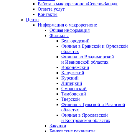
Работа в макрорегионе «Северо-Запад»
Оплата услуг
Контакты
Центр
Информация о макрорегионе
Общая информация
Филиалы
Белгородский
Филиал в Брянской и Орловской
областях
Филиал во Владимирской
и Ивановской областях
Воронежский
Калужский
Курский
Липецкий
Смоленский
Тамбовский
Тверской
Филиал в Тульской и Рязанской
областях
Филиал в Ярославской
и Костромской областях
Закупки
Банковские реквизиты