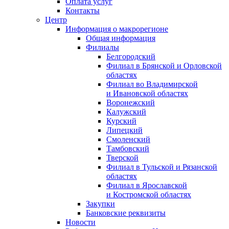
Оплата услуг
Контакты
Центр
Информация о макрорегионе
Общая информация
Филиалы
Белгородский
Филиал в Брянской и Орловской
областях
Филиал во Владимирской
и Ивановской областях
Воронежский
Калужский
Курский
Липецкий
Смоленский
Тамбовский
Тверской
Филиал в Тульской и Рязанской
областях
Филиал в Ярославской
и Костромской областях
Закупки
Банковские реквизиты
Новости