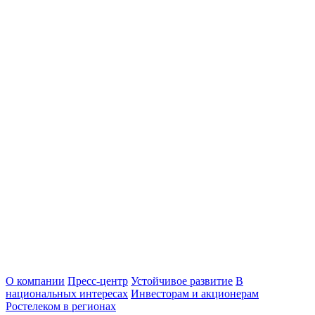
О компании
Пресс-центр
Устойчивое развитие
В
национальных интересах
Инвесторам и акционерам
Ростелеком в регионах