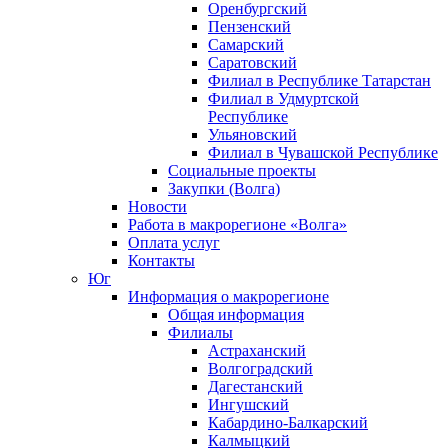
Оренбургский
Пензенский
Самарский
Саратовский
Филиал в Республике Татарстан
Филиал в Удмуртской
Республике
Ульяновский
Филиал в Чувашской Республике
Социальные проекты
Закупки (Волга)
Новости
Работа в макрорегионе «Волга»
Оплата услуг
Контакты
Юг
Информация о макрорегионе
Общая информация
Филиалы
Астраханский
Волгоградский
Дагестанский
Ингушский
Кабардино-Балкарский
Калмыцкий