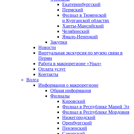
Екатеринбургский
Пермский
Филиал в Тюменской
и Курганской областях
Ханты-Мансийский
Челябинский
Ямало-Ненецкий
Закупки
Новости
Виртуальная экскурсия по музею связи в
Перми
Работа в макрорегионе «Урал»
Оплата услуг
Контакты
Волга
Информация о макрорегионе
Общая информация
Филиалы
Кировский
Филиал в Республике Марий Эл
Филиал в Республике Мордовия
Нижегородский
Оренбургский
Пензенский
Самарский