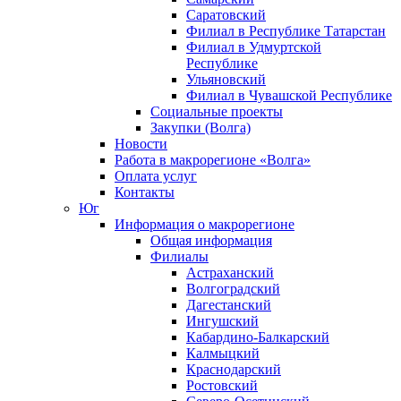
Саратовский
Филиал в Республике Татарстан
Филиал в Удмуртской
Республике
Ульяновский
Филиал в Чувашской Республике
Социальные проекты
Закупки (Волга)
Новости
Работа в макрорегионе «Волга»
Оплата услуг
Контакты
Юг
Информация о макрорегионе
Общая информация
Филиалы
Астраханский
Волгоградский
Дагестанский
Ингушский
Кабардино-Балкарский
Калмыцкий
Краснодарский
Ростовский