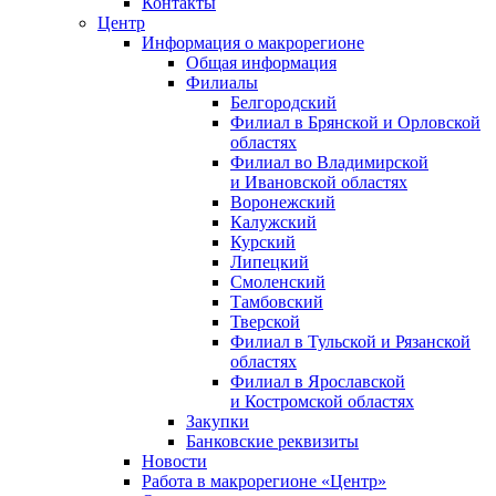
Контакты
Центр
Информация о макрорегионе
Общая информация
Филиалы
Белгородский
Филиал в Брянской и Орловской
областях
Филиал во Владимирской
и Ивановской областях
Воронежский
Калужский
Курский
Липецкий
Смоленский
Тамбовский
Тверской
Филиал в Тульской и Рязанской
областях
Филиал в Ярославской
и Костромской областях
Закупки
Банковские реквизиты
Новости
Работа в макрорегионе «Центр»