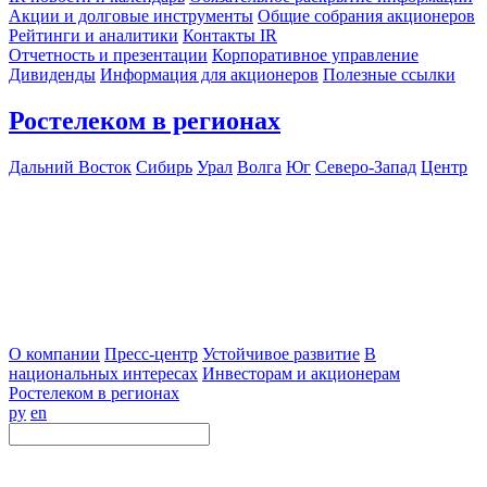
Акции и долговые инструменты
Общие собрания акционеров
Рейтинги и аналитики
Контакты IR
Отчетность и презентации
Корпоративное управление
Дивиденды
Информация для акционеров
Полезные ссылки
Ростелеком в регионах
Дальний Восток
Сибирь
Урал
Волга
Юг
Северо-Запад
Центр
О компании
Пресс-центр
Устойчивое развитие
В
национальных интересах
Инвесторам и акционерам
Ростелеком в регионах
ру
en