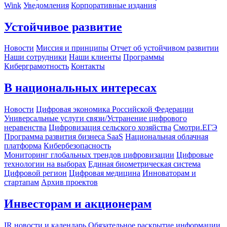
Wink
Уведомления
Корпоративные издания
Устойчивое развитие
Новости
Миссия и принципы
Отчет об устойчивом развитии
Наши сотрудники
Наши клиенты
Программы
Киберграмотность
Контакты
В национальных интересах
Новости
Цифровая экономика Российской Федерации
Универсальные услуги связи/Устранение цифрового
неравенства
Цифровизация сельского хозяйства
Смотри.ЕГЭ
Программа развития бизнеса SaaS
Национальная облачная
платформа
Кибербезопасность
Мониторинг глобальных трендов цифровизации
Цифровые
технологии на выборах
Единая биометрическая система
Цифровой регион
Цифровая медицина
Инноваторам и
стартапам
Архив проектов
Инвесторам и акционерам
IR новости и календарь
Обязательное раскрытие информации