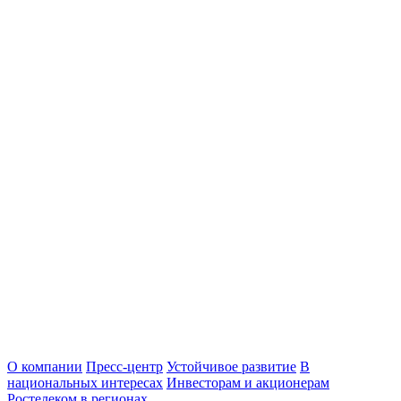
О компании
Пресс-центр
Устойчивое развитие
В
национальных интересах
Инвесторам и акционерам
Ростелеком в регионах