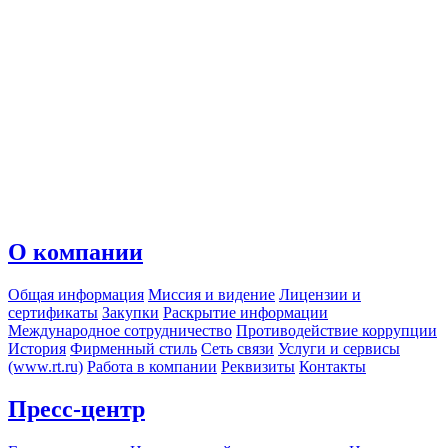
О компании
Общая информация
Миссия и видение
Лицензии и
сертификаты
Закупки
Раскрытие информации
Международное сотрудничество
Противодействие коррупции
История
Фирменный стиль
Сеть связи
Услуги и сервисы
(www.rt.ru)
Работа в компании
Реквизиты
Контакты
Пресс-центр