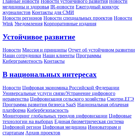
Главные новости
Новости устойчивого развития
Новости
медицины и здоровья
IR-новости
Ежегодный конкурс
журналистов
Контакты для СМИ
Новости регионов
Новости специальных проектов
Новости
Wink
Уведомления
Корпоративные издания
Устойчивое развитие
Новости
Миссия и принципы
Отчет об устойчивом развитии
Наши сотрудники
Наши клиенты
Программы
Киберграмотность
Контакты
В национальных интересах
Новости
Цифровая экономика Российской Федерации
Универсальные услуги связи/Устранение цифрового
неравенства
Цифровизация сельского хозяйства
Смотри.ЕГЭ
Программа развития бизнеса SaaS
Национальная облачная
платформа
Кибербезопасность
Мониторинг глобальных трендов цифровизации
Цифровые
технологии на выборах
Единая биометрическая система
Цифровой регион
Цифровая медицина
Инноваторам и
стартапам
Архив проектов