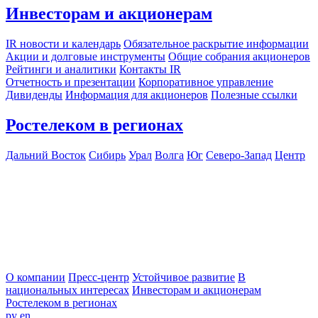
Инвесторам и акционерам
IR новости и календарь
Обязательное раскрытие информации
Акции и долговые инструменты
Общие собрания акционеров
Рейтинги и аналитики
Контакты IR
Отчетность и презентации
Корпоративное управление
Дивиденды
Информация для акционеров
Полезные ссылки
Ростелеком в регионах
Дальний Восток
Сибирь
Урал
Волга
Юг
Северо-Запад
Центр
О компании
Пресс-центр
Устойчивое развитие
В
национальных интересах
Инвесторам и акционерам
Ростелеком в регионах
ру
en