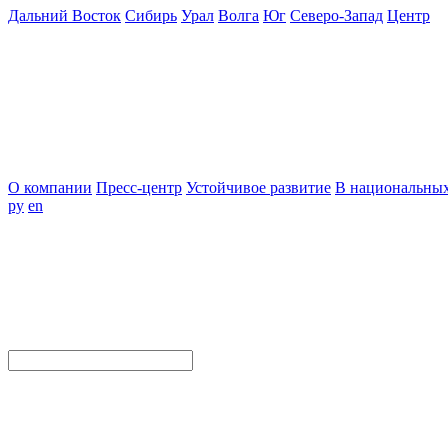
Дальний Восток
Сибирь
Урал
Волга
Юг
Северо-Запад
Центр
О компании
Пресс-центр
Устойчивое развитие
В национальных
ру
en