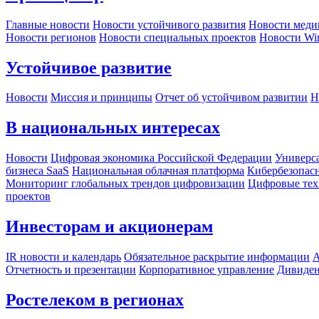
Главные новости
Новости устойчивого развития
Новости меди
Новости регионов
Новости специальных проектов
Новости Wi
Устойчивое развитие
Новости
Миссия и принципы
Отчет об устойчивом развитии
Н
В национальных интересах
Новости
Цифровая экономика Российской Федерации
Универса
бизнеса SaaS
Национальная облачная платформа
Кибербезопас
Мониторинг глобальных трендов цифровизации
Цифровые тех
проектов
Инвесторам и акционерам
IR новости и календарь
Обязательное раскрытие информации
А
Отчетность и презентации
Корпоративное управление
Дивиде
Ростелеком в регионах