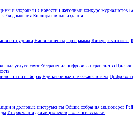
цины и здоровья
IR-новости
Ежегодный конкурс журналистов
К
nk
Уведомления
Корпоративные издания
аши сотрудники
Наши клиенты
Программы
Киберграмотность
льные услуги связи/Устранение цифрового неравенства
Цифрови
ность
нологии на выборах
Единая биометрическая система
Цифровой 
кции и долговые инструменты
Общие собрания акционеров
Рей
нды
Информация для акционеров
Полезные ссылки