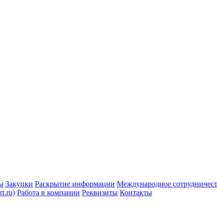
ы
Закупки
Раскрытие информации
Международное сотрудничес
t.ru)
Работа в компании
Реквизиты
Контакты