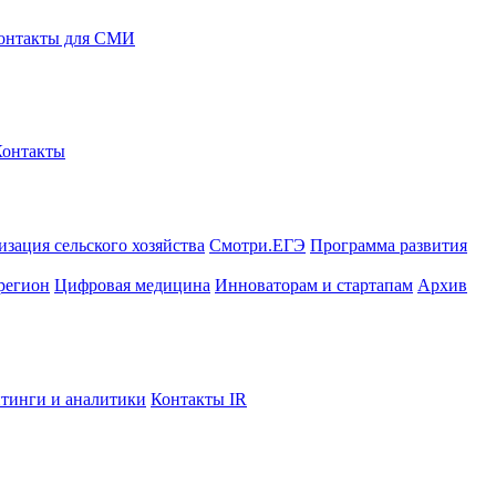
онтакты для СМИ
Контакты
зация сельского хозяйства
Смотри.ЕГЭ
Программа развития
регион
Цифровая медицина
Инноваторам и стартапам
Архив
тинги и аналитики
Контакты IR