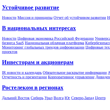
Устойчивое развитие
Новости
Миссия и принципы
Отчет об устойчивом развитии
Н
В национальных интересах
Новости
Цифровая экономика Российской Федерации
Универса
бизнеса SaaS
Национальная облачная платформа
Кибербезопас
Мониторинг глобальных трендов цифровизации
Цифровые тех
проектов
Инвесторам и акционерам
IR новости и календарь
Обязательное раскрытие информации
А
Отчетность и презентации
Корпоративное управление
Дивиде
Ростелеком в регионах
Дальний Восток
Сибирь
Урал
Волга
Юг
Северо-Запад
Центр