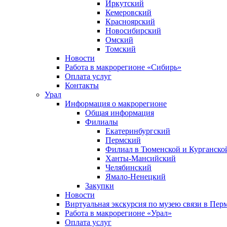
Иркутский
Кемеровский
Красноярский
Новосибирский
Омский
Томский
Новости
Работа в макрорегионе «Сибирь»
Оплата услуг
Контакты
Урал
Информация о макрорегионе
Общая информация
Филиалы
Екатеринбургский
Пермский
Филиал в Тюменской и Курганской
Ханты-Мансийский
Челябинский
Ямало-Ненецкий
Закупки
Новости
Виртуальная экскурсия по музею связи в Пер
Работа в макрорегионе «Урал»
Оплата услуг