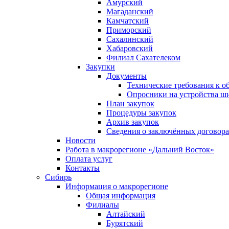
Амурский
Магаданский
Камчатский
Приморский
Сахалинский
Хабаровский
Филиал Сахателеком
Закупки
Документы
Технические требования к о
Опросники на устройства ш
План закупок
Процедуры закупок
Архив закупок
Сведения о заключённых договор
Новости
Работа в макрорегионе «Дальний Восток»
Оплата услуг
Контакты
Сибирь
Информация о макрорегионе
Общая информация
Филиалы
Алтайский
Бурятский