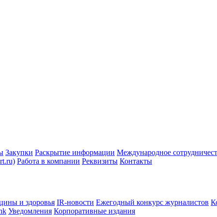
ы
Закупки
Раскрытие информации
Международное сотрудничес
t.ru)
Работа в компании
Реквизиты
Контакты
цины и здоровья
IR-новости
Ежегодный конкурс журналистов
К
nk
Уведомления
Корпоративные издания