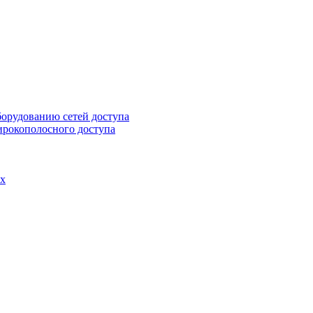
борудованию сетей доступа
ирокополосного доступа
ах