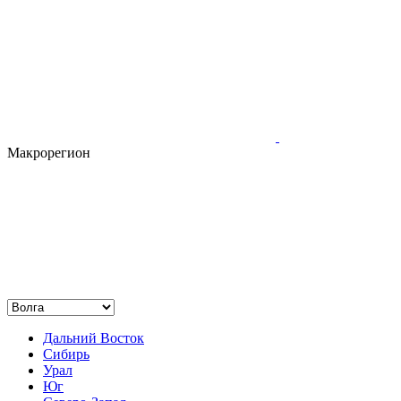
Макрорегион
Дальний Восток
Сибирь
Урал
Юг