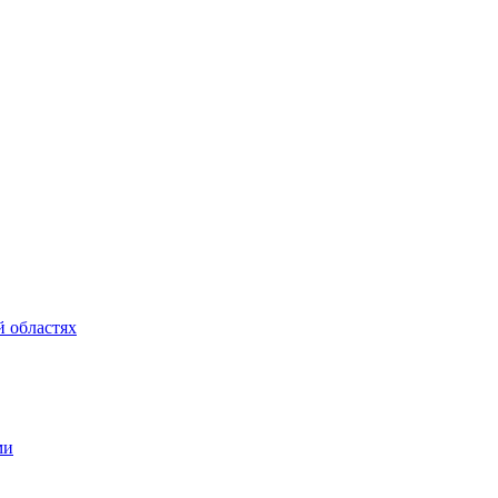
 областях
ми