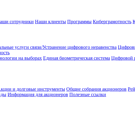
аши сотрудники
Наши клиенты
Программы
Киберграмотность
льные услуги связи/Устранение цифрового неравенства
Цифрови
ность
нологии на выборах
Единая биометрическая система
Цифровой 
кции и долговые инструменты
Общие собрания акционеров
Рей
нды
Информация для акционеров
Полезные ссылки