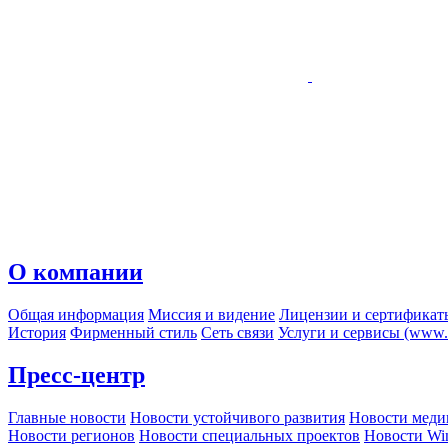
О компании
Общая информация
Миссия и видение
Лицензии и сертификат
История
Фирменный стиль
Сеть связи
Услуги и сервисы (www.r
Пресс-центр
Главные новости
Новости устойчивого развития
Новости меди
Новости регионов
Новости специальных проектов
Новости Wi