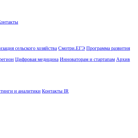
Контакты
зация сельского хозяйства
Смотри.ЕГЭ
Программа развития
регион
Цифровая медицина
Инноваторам и стартапам
Архив
тинги и аналитики
Контакты IR