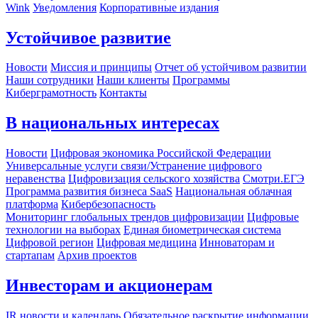
Wink
Уведомления
Корпоративные издания
Устойчивое развитие
Новости
Миссия и принципы
Отчет об устойчивом развитии
Наши сотрудники
Наши клиенты
Программы
Киберграмотность
Контакты
В национальных интересах
Новости
Цифровая экономика Российской Федерации
Универсальные услуги связи/Устранение цифрового
неравенства
Цифровизация сельского хозяйства
Смотри.ЕГЭ
Программа развития бизнеса SaaS
Национальная облачная
платформа
Кибербезопасность
Мониторинг глобальных трендов цифровизации
Цифровые
технологии на выборах
Единая биометрическая система
Цифровой регион
Цифровая медицина
Инноваторам и
стартапам
Архив проектов
Инвесторам и акционерам
IR новости и календарь
Обязательное раскрытие информации