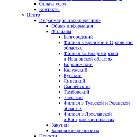
Оплата услуг
Контакты
Центр
Информация о макрорегионе
Общая информация
Филиалы
Белгородский
Филиал в Брянской и Орловской
областях
Филиал во Владимирской
и Ивановской областях
Воронежский
Калужский
Курский
Липецкий
Смоленский
Тамбовский
Тверской
Филиал в Тульской и Рязанской
областях
Филиал в Ярославской
и Костромской областях
Закупки
Банковские реквизиты
Новости