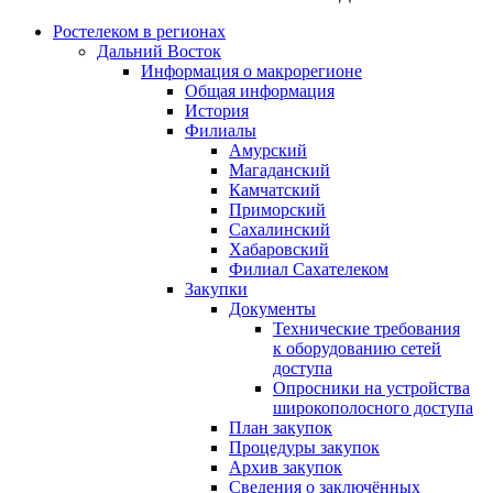
Ростелеком в регионах
Дальний Восток
Информация о макрорегионе
Общая информация
История
Филиалы
Амурский
Магаданский
Камчатский
Приморский
Сахалинский
Хабаровский
Филиал Сахателеком
Закупки
Документы
Технические требования
к оборудованию сетей
доступа
Опросники на устройства
широкополосного доступа
План закупок
Процедуры закупок
Архив закупок
Сведения о заключённых