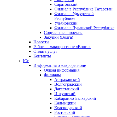
Саратовский
Филиал в Республике Татарстан
Филиал в Удмуртской
Республике
Ульяновский
Филиал в Чувашской Республике
Социальные проекты
Закупки (Волга)
Новости
Работа в макрорегионе «Волга»
Оплата услуг
Контакты
Юг
Информация о макрорегионе
Общая информация
Филиалы
Астраханский
Волгоградский
Дагестанский
Ингушский
Кабардино-Балкарский
Калмыцкий
Краснодарский
Ростовский