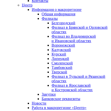
Контакты
Центр
Информация о макрорегионе
Общая информация
Филиалы
Белгородский
Филиал в Брянской и Орловской
областях
Филиал во Владимирской
и Ивановской областях
Воронежский
Калужский
Курский
Липецкий
Смоленский
Тамбовский
Тверской
Филиал в Тульской и Рязанской
областях
Филиал в Ярославской
и Костромской областях
Закупки
Банковские реквизиты
Новости
Работа в макрорегионе «Центр»