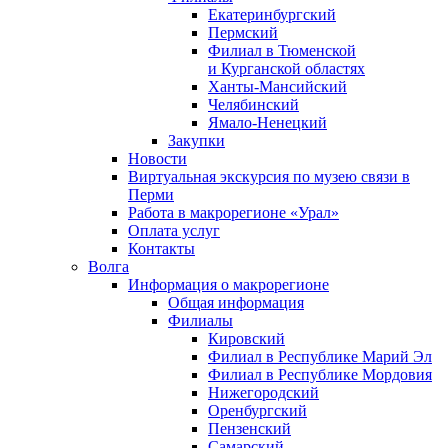
Екатеринбургский
Пермский
Филиал в Тюменской
и Курганской областях
Ханты-Мансийский
Челябинский
Ямало-Ненецкий
Закупки
Новости
Виртуальная экскурсия по музею связи в
Перми
Работа в макрорегионе «Урал»
Оплата услуг
Контакты
Волга
Информация о макрорегионе
Общая информация
Филиалы
Кировский
Филиал в Республике Марий Эл
Филиал в Республике Мордовия
Нижегородский
Оренбургский
Пензенский
Самарский