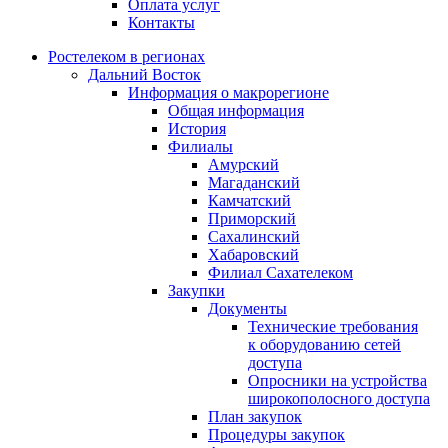
Оплата услуг
Контакты
Ростелеком в регионах
Дальний Восток
Информация о макрорегионе
Общая информация
История
Филиалы
Амурский
Магаданский
Камчатский
Приморский
Сахалинский
Хабаровский
Филиал Сахателеком
Закупки
Документы
Технические требования
к оборудованию сетей
доступа
Опросники на устройства
широкополосного доступа
План закупок
Процедуры закупок