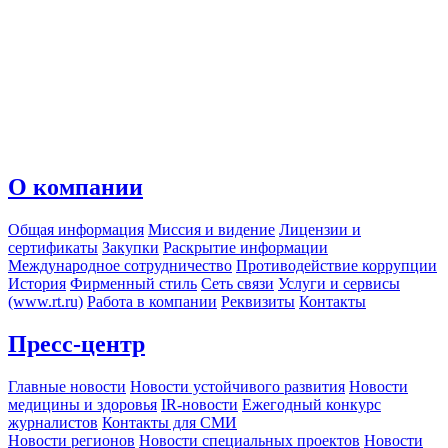
О компании
Общая информация
Миссия и видение
Лицензии и
сертификаты
Закупки
Раскрытие информации
Международное сотрудничество
Противодействие коррупции
История
Фирменный стиль
Сеть связи
Услуги и сервисы
(www.rt.ru)
Работа в компании
Реквизиты
Контакты
Пресс-центр
Главные новости
Новости устойчивого развития
Новости
медицины и здоровья
IR-новости
Ежегодный конкурс
журналистов
Контакты для СМИ
Новости регионов
Новости специальных проектов
Новости