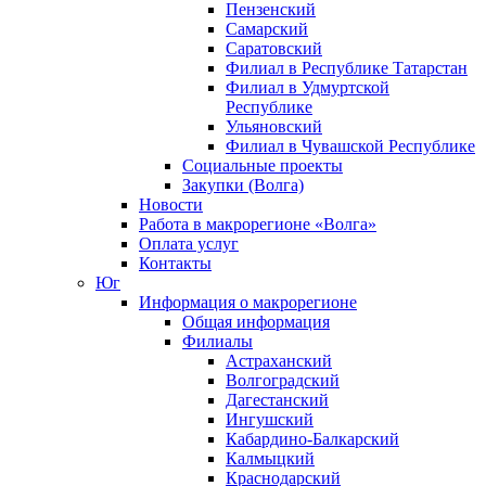
Пензенский
Самарский
Саратовский
Филиал в Республике Татарстан
Филиал в Удмуртской
Республике
Ульяновский
Филиал в Чувашской Республике
Социальные проекты
Закупки (Волга)
Новости
Работа в макрорегионе «Волга»
Оплата услуг
Контакты
Юг
Информация о макрорегионе
Общая информация
Филиалы
Астраханский
Волгоградский
Дагестанский
Ингушский
Кабардино-Балкарский
Калмыцкий
Краснодарский