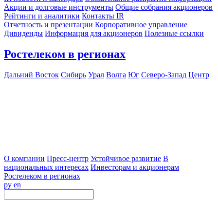
Акции и долговые инструменты
Общие собрания акционеров
Рейтинги и аналитики
Контакты IR
Отчетность и презентации
Корпоративное управление
Дивиденды
Информация для акционеров
Полезные ссылки
Ростелеком в регионах
Дальний Восток
Сибирь
Урал
Волга
Юг
Северо-Запад
Центр
О компании
Пресс-центр
Устойчивое развитие
В
национальных интересах
Инвесторам и акционерам
Ростелеком в регионах
ру
en