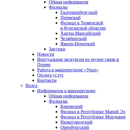
Общая информация
Филиалы
Екатеринбургский
Пермский
Филиал в Тюменской
и Курганской областях
Ханты-Мансийский
Челябинский
Ямало-Ненецкий
Закупки
Новости
Виртуальная экскурсия по музею связи в
Перми
Работа в макрорегионе «Урал»
Оплата услуг
Контакты
Волга
Информация о макрорегионе
Общая информация
Филиалы
Кировский
Филиал в Республике Марий Эл
Филиал в Республике Мордовия
Нижегородский
Оренбургский