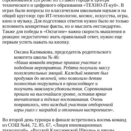
технического и цифрового образования «ТЕХНО-IT-куб». В
играх были вопросы по классическим школьным наукам и на
общий кругозор: про ИT-технологии, космос, искусства, игры,
кино и музыку. Для подготовки ответов нужно было не только
вспомнить конкретные факты, но и мыслить нестандартно.
Также для победы в «Октагоне» важна скорость мышления и
реакции: недостаточно знать правильный ответ, нужно еще
первым успеть нажать на кнопку.
Оксана Калмыкова, председатель родительского
комитета школы № 46:
«
Наша команда впервые приняла участие в
подобном мероприятии. Ребята получили массу
положительных эмоций. Каждый момент был
продуман до мелочей, что позволило детям
полностью погрузиться в происходящее и
получить максимум удовольствия. Соревнования
прошли на высочайшем уровне, оставив яркие
впечатления и тёплые воспоминания. Очень
понравилось, что каждый участник отборочной
игры ушел с наградой и отличным настроением
».
Во второй день турнира в финале встретились восемь команд
из СОШ №44, 72, 85, 67, «Лицея инновационных
технологий», «Русской Классической Школы» и школы