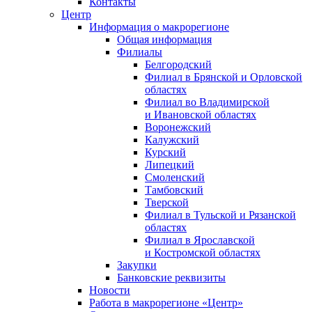
Контакты
Центр
Информация о макрорегионе
Общая информация
Филиалы
Белгородский
Филиал в Брянской и Орловской
областях
Филиал во Владимирской
и Ивановской областях
Воронежский
Калужский
Курский
Липецкий
Смоленский
Тамбовский
Тверской
Филиал в Тульской и Рязанской
областях
Филиал в Ярославской
и Костромской областях
Закупки
Банковские реквизиты
Новости
Работа в макрорегионе «Центр»