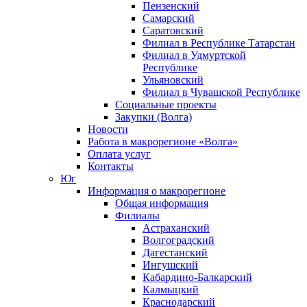
Пензенский
Самарский
Саратовский
Филиал в Республике Татарстан
Филиал в Удмуртской
Республике
Ульяновский
Филиал в Чувашской Республике
Социальные проекты
Закупки (Волга)
Новости
Работа в макрорегионе «Волга»
Оплата услуг
Контакты
Юг
Информация о макрорегионе
Общая информация
Филиалы
Астраханский
Волгоградский
Дагестанский
Ингушский
Кабардино-Балкарский
Калмыцкий
Краснодарский