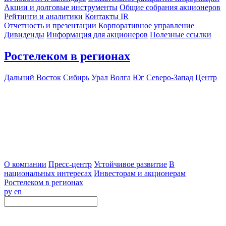
Акции и долговые инструменты
Общие собрания акционеров
Рейтинги и аналитики
Контакты IR
Отчетность и презентации
Корпоративное управление
Дивиденды
Информация для акционеров
Полезные ссылки
Ростелеком в регионах
Дальний Восток
Сибирь
Урал
Волга
Юг
Северо-Запад
Центр
О компании
Пресс-центр
Устойчивое развитие
В
национальных интересах
Инвесторам и акционерам
Ростелеком в регионах
ру
en