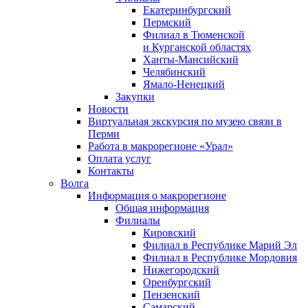
Екатеринбургский
Пермский
Филиал в Тюменской
и Курганской областях
Ханты-Мансийский
Челябинский
Ямало-Ненецкий
Закупки
Новости
Виртуальная экскурсия по музею связи в
Перми
Работа в макрорегионе «Урал»
Оплата услуг
Контакты
Волга
Информация о макрорегионе
Общая информация
Филиалы
Кировский
Филиал в Республике Марий Эл
Филиал в Республике Мордовия
Нижегородский
Оренбургский
Пензенский
Самарский