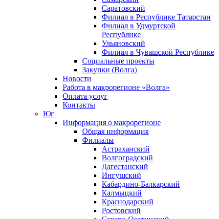
Саратовский
Филиал в Республике Татарстан
Филиал в Удмуртской
Республике
Ульяновский
Филиал в Чувашской Республике
Социальные проекты
Закупки (Волга)
Новости
Работа в макрорегионе «Волга»
Оплата услуг
Контакты
Юг
Информация о макрорегионе
Общая информация
Филиалы
Астраханский
Волгоградский
Дагестанский
Ингушский
Кабардино-Балкарский
Калмыцкий
Краснодарский
Ростовский