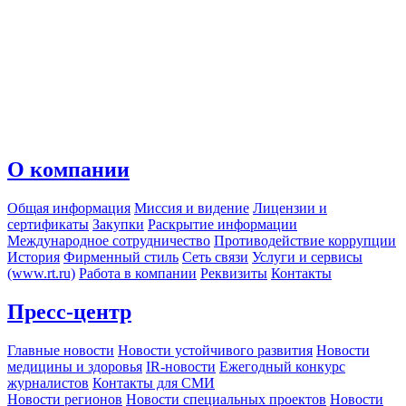
О компании
Общая информация
Миссия и видение
Лицензии и
сертификаты
Закупки
Раскрытие информации
Международное сотрудничество
Противодействие коррупции
История
Фирменный стиль
Сеть связи
Услуги и сервисы
(www.rt.ru)
Работа в компании
Реквизиты
Контакты
Пресс-центр
Главные новости
Новости устойчивого развития
Новости
медицины и здоровья
IR-новости
Ежегодный конкурс
журналистов
Контакты для СМИ
Новости регионов
Новости специальных проектов
Новости