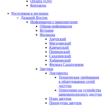
Оплата услуг
Контакты
Ростелеком в регионах
Дальний Восток
Информация о макрорегионе
Общая информация
История
Филиалы
Амурский
Магаданский
Камчатский
Приморский
Сахалинский
Хабаровский
Филиал Сахателеком
Закупки
Документы
Технические требования
к оборудованию сетей
доступа
Опросники на устройства
широкополосного доступа
План закупок
Процедуры закупок