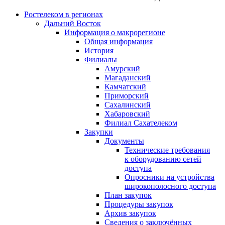
Ростелеком в регионах
Дальний Восток
Информация о макрорегионе
Общая информация
История
Филиалы
Амурский
Магаданский
Камчатский
Приморский
Сахалинский
Хабаровский
Филиал Сахателеком
Закупки
Документы
Технические требования
к оборудованию сетей
доступа
Опросники на устройства
широкополосного доступа
План закупок
Процедуры закупок
Архив закупок
Сведения о заключённых