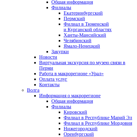
Общая информация
Филиалы
Екатеринбургский
Пермский
Филиал в Тюменской
и Курганской областях
Ханты-Мансийский
Челябинский
Ямало-Ненецкий
Закупки
Новости
Виртуальная экскурсия по музею связи в
Перми
Работа в макрорегионе «Урал»
Оплата услуг
Контакты
Волга
Информация о макрорегионе
Общая информация
Филиалы
Кировский
Филиал в Республике Марий Эл
Филиал в Республике Мордовия
Нижегородский
Оренбургский