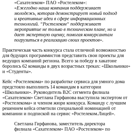
«Сахателеком» ПАО «Ростелеком»:
«
Ежегодно наша компания поддерживает
молодежь, которая демонстрирует новый подход
и креативные идеи в сфере информационных
технологий. “Ростелеком“ поддерживает
мероприятие не только в техническом плане, но и
дает экспертную оценку, помогая конкурсантам
погрузиться в реализацию своих проектов
».
Практическая часть конкурса стала отличной возможностью
для будущих программистов представить свои проекты для
ведущих компаний региона. Всего за победу в хакатоне
боролись 62 команды в двух возрастных треках: «Школьники»
и «Студенты».
Кейс «Ростелекома» по разработке сервиса для умного дома
предстояло выполнить 14 командам в категории
«Школьники». Руководитель B2C сегмента филиала
«Сахателеком» Светлана Гирфанова выступила экспертом от
«Ростелекома» и членом жюри конкурса. Команду с лучшим
решением кейса отметили специальной номинацией от
компании и подпиской на сервис «Ростелеком.Лицей».
Светлана Гирфанова, заместитель директора
филиала «Сахателеком» ПАО «Ростелеком» по