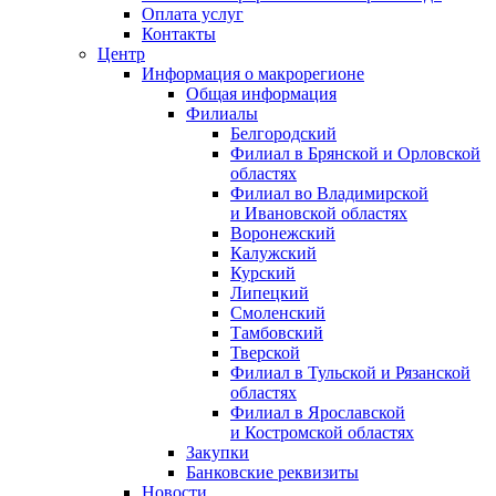
Оплата услуг
Контакты
Центр
Информация о макрорегионе
Общая информация
Филиалы
Белгородский
Филиал в Брянской и Орловской
областях
Филиал во Владимирской
и Ивановской областях
Воронежский
Калужский
Курский
Липецкий
Смоленский
Тамбовский
Тверской
Филиал в Тульской и Рязанской
областях
Филиал в Ярославской
и Костромской областях
Закупки
Банковские реквизиты
Новости