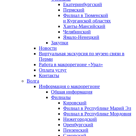
Екатеринбургский
Пермский
Филиал в Тюменской
и Курганской областях
Ханты-Мансийский
Челябинский
Ямало-Ненецкий
Закупки
Новости
Виртуальная экскурсия по музею связи в
Перми
Работа в макрорегионе «Урал»
Оплата услуг
Контакты
Волга
Информация о макрорегионе
Общая информация
Филиалы
Кировский
Филиал в Республике Марий Эл
Филиал в Республике Мордовия
Нижегородский
Оренбургский
Пензенский
Самарский