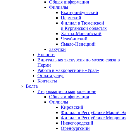
Общая информация
Филиалы
Екатеринбургский
Пермский
Филиал в Тюменской
и Курганской областях
Ханты-Мансийский
Челябинский
Ямало-Ненецкий
Закупки
Новости
Виртуальная экскурсия по музею связи в
Перми
Работа в макрорегионе «Урал»
Оплата услуг
Контакты
Волга
Информация о макрорегионе
Общая информация
Филиалы
Кировский
Филиал в Республике Марий Эл
Филиал в Республике Мордовия
Нижегородский
Оренбургский