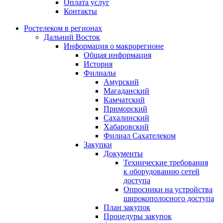
Оплата услуг
Контакты
Ростелеком в регионах
Дальний Восток
Информация о макрорегионе
Общая информация
История
Филиалы
Амурский
Магаданский
Камчатский
Приморский
Сахалинский
Хабаровский
Филиал Сахателеком
Закупки
Документы
Технические требования
к оборудованию сетей
доступа
Опросники на устройства
широкополосного доступа
План закупок
Процедуры закупок