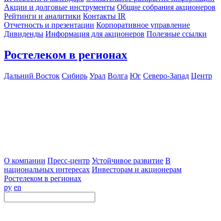
Акции и долговые инструменты
Общие собрания акционеров
Рейтинги и аналитики
Контакты IR
Отчетность и презентации
Корпоративное управление
Дивиденды
Информация для акционеров
Полезные ссылки
Ростелеком в регионах
Дальний Восток
Сибирь
Урал
Волга
Юг
Северо-Запад
Центр
О компании
Пресс-центр
Устойчивое развитие
В
национальных интересах
Инвесторам и акционерам
Ростелеком в регионах
ру
en