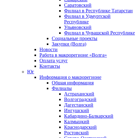
Саратовский
Филиал в Республике Татарстан
Филиал в Удмуртской
Республике
Ульяновский
Филиал в Чувашской Республике
Социальные проекты
Закупки (Волга)
Новости
Работа в макрорегионе «Волга»
Оплата услуг
Контакты
Юг
Информация о макрорегионе
Общая информация
Филиалы
Астраханский
Волгоградский
Дагестанский
Ингушский
Кабардино-Балкарский
Калмыцкий
Краснодарский
Ростовский