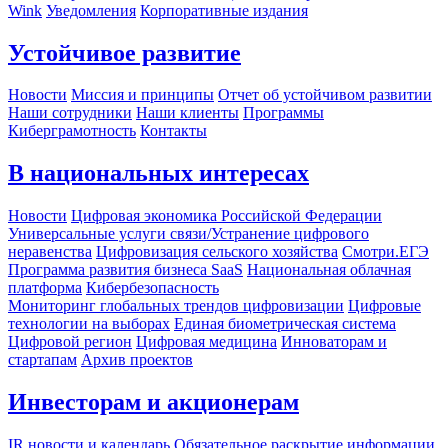
Wink
Уведомления
Корпоративные издания
Устойчивое развитие
Новости
Миссия и принципы
Отчет об устойчивом развитии
Наши сотрудники
Наши клиенты
Программы
Киберграмотность
Контакты
В национальных интересах
Новости
Цифровая экономика Российской Федерации
Универсальные услуги связи/Устранение цифрового
неравенства
Цифровизация сельского хозяйства
Смотри.ЕГЭ
Программа развития бизнеса SaaS
Национальная облачная
платформа
Кибербезопасность
Мониторинг глобальных трендов цифровизации
Цифровые
технологии на выборах
Единая биометрическая система
Цифровой регион
Цифровая медицина
Инноваторам и
стартапам
Архив проектов
Инвесторам и акционерам
IR новости и календарь
Обязательное раскрытие информации