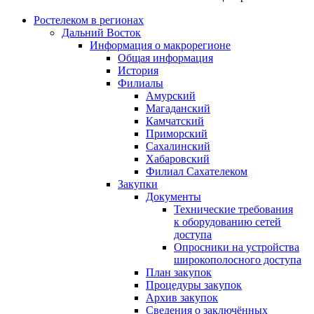
Ростелеком в регионах
Дальний Восток
Информация о макрорегионе
Общая информация
История
Филиалы
Амурский
Магаданский
Камчатский
Приморский
Сахалинский
Хабаровский
Филиал Сахателеком
Закупки
Документы
Технические требования
к оборудованию сетей
доступа
Опросники на устройства
широкополосного доступа
План закупок
Процедуры закупок
Архив закупок
Сведения о заключённых