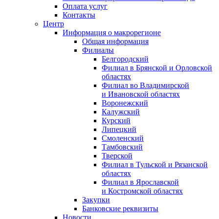
Оплата услуг
Контакты
Центр
Информация о макрорегионе
Общая информация
Филиалы
Белгородский
Филиал в Брянской и Орловской
областях
Филиал во Владимирской
и Ивановской областях
Воронежский
Калужский
Курский
Липецкий
Смоленский
Тамбовский
Тверской
Филиал в Тульской и Рязанской
областях
Филиал в Ярославской
и Костромской областях
Закупки
Банковские реквизиты
Новости