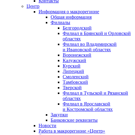
Контакты
Центр
Информация о макрорегионе
Общая информация
Филиалы
Белгородский
Филиал в Брянской и Орловской
областях
Филиал во Владимирской
и Ивановской областях
Воронежский
Калужский
Курский
Липецкий
Смоленский
Тамбовский
Тверской
Филиал в Тульской и Рязанской
областях
Филиал в Ярославской
и Костромской областях
Закупки
Банковские реквизиты
Новости
Работа в макрорегионе «Центр»