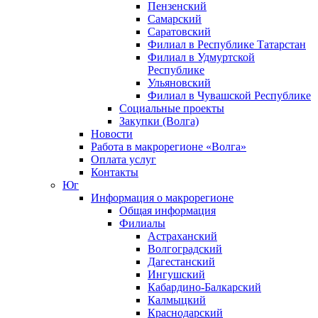
Пензенский
Самарский
Саратовский
Филиал в Республике Татарстан
Филиал в Удмуртской
Республике
Ульяновский
Филиал в Чувашской Республике
Социальные проекты
Закупки (Волга)
Новости
Работа в макрорегионе «Волга»
Оплата услуг
Контакты
Юг
Информация о макрорегионе
Общая информация
Филиалы
Астраханский
Волгоградский
Дагестанский
Ингушский
Кабардино-Балкарский
Калмыцкий
Краснодарский