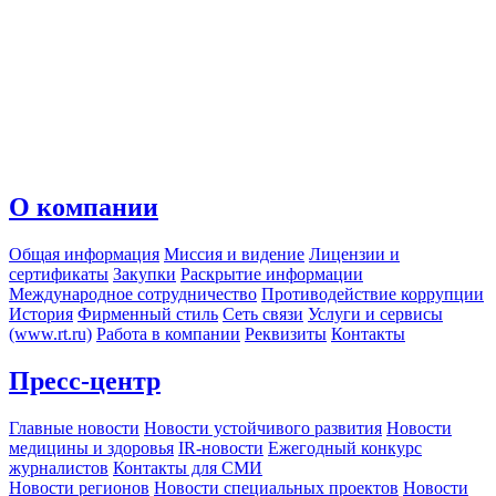
О компании
Общая информация
Миссия и видение
Лицензии и
сертификаты
Закупки
Раскрытие информации
Международное сотрудничество
Противодействие коррупции
История
Фирменный стиль
Сеть связи
Услуги и сервисы
(www.rt.ru)
Работа в компании
Реквизиты
Контакты
Пресс-центр
Главные новости
Новости устойчивого развития
Новости
медицины и здоровья
IR-новости
Ежегодный конкурс
журналистов
Контакты для СМИ
Новости регионов
Новости специальных проектов
Новости