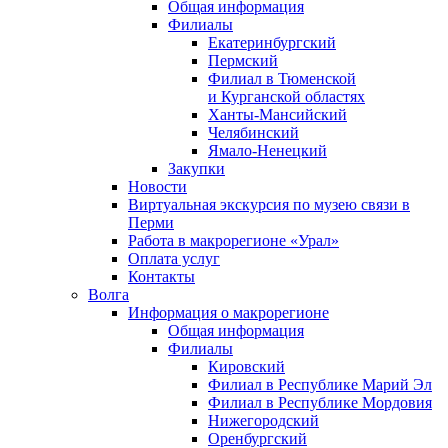
Общая информация
Филиалы
Екатеринбургский
Пермский
Филиал в Тюменской
и Курганской областях
Ханты-Мансийский
Челябинский
Ямало-Ненецкий
Закупки
Новости
Виртуальная экскурсия по музею связи в
Перми
Работа в макрорегионе «Урал»
Оплата услуг
Контакты
Волга
Информация о макрорегионе
Общая информация
Филиалы
Кировский
Филиал в Республике Марий Эл
Филиал в Республике Мордовия
Нижегородский
Оренбургский