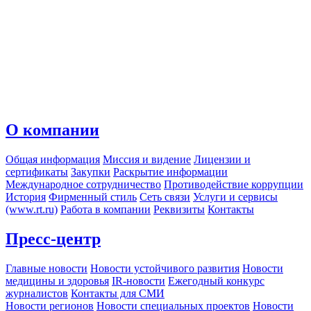
О компании
Общая информация
Миссия и видение
Лицензии и
сертификаты
Закупки
Раскрытие информации
Международное сотрудничество
Противодействие коррупции
История
Фирменный стиль
Сеть связи
Услуги и сервисы
(www.rt.ru)
Работа в компании
Реквизиты
Контакты
Пресс-центр
Главные новости
Новости устойчивого развития
Новости
медицины и здоровья
IR-новости
Ежегодный конкурс
журналистов
Контакты для СМИ
Новости регионов
Новости специальных проектов
Новости