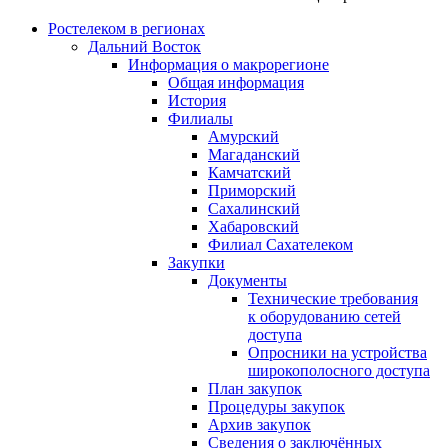
Ростелеком в регионах
Дальний Восток
Информация о макрорегионе
Общая информация
История
Филиалы
Амурский
Магаданский
Камчатский
Приморский
Сахалинский
Хабаровский
Филиал Сахателеком
Закупки
Документы
Технические требования
к оборудованию сетей
доступа
Опросники на устройства
широкополосного доступа
План закупок
Процедуры закупок
Архив закупок
Сведения о заключённых