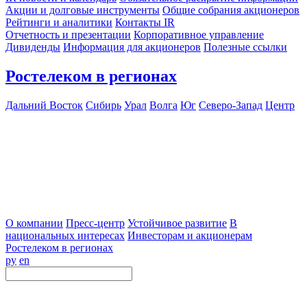
Акции и долговые инструменты
Общие собрания акционеров
Рейтинги и аналитики
Контакты IR
Отчетность и презентации
Корпоративное управление
Дивиденды
Информация для акционеров
Полезные ссылки
Ростелеком в регионах
Дальний Восток
Сибирь
Урал
Волга
Юг
Северо-Запад
Центр
О компании
Пресс-центр
Устойчивое развитие
В
национальных интересах
Инвесторам и акционерам
Ростелеком в регионах
ру
en