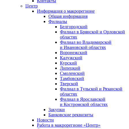
Контакты
Центр
Информация о макрорегионе
Общая информация
Филиалы
Белгородский
Филиал в Брянской и Орловской
областях
Филиал во Владимирской
и Ивановской областях
Воронежский
Калужский
Курский
Липецкий
Смоленский
Тамбовский
Тверской
Филиал в Тульской и Рязанской
областях
Филиал в Ярославской
и Костромской областях
Закупки
Банковские реквизиты
Новости
Работа в макрорегионе «Центр»