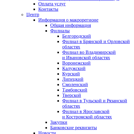
Оплата услуг
Контакты
Центр
Информация о макрорегионе
Общая информация
Филиалы
Белгородский
Филиал в Брянской и Орловской
областях
Филиал во Владимирской
и Ивановской областях
Воронежский
Калужский
Курский
Липецкий
Смоленский
Тамбовский
Тверской
Филиал в Тульской и Рязанской
областях
Филиал в Ярославской
и Костромской областях
Закупки
Банковские реквизиты
Новости