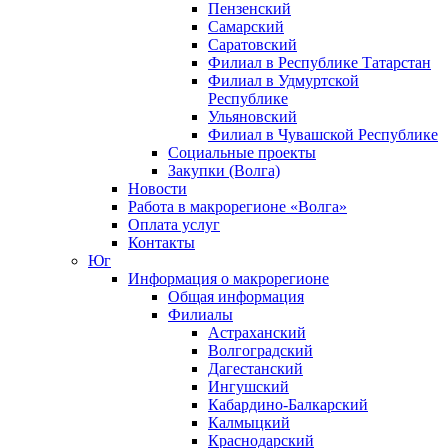
Пензенский
Самарский
Саратовский
Филиал в Республике Татарстан
Филиал в Удмуртской
Республике
Ульяновский
Филиал в Чувашской Республике
Социальные проекты
Закупки (Волга)
Новости
Работа в макрорегионе «Волга»
Оплата услуг
Контакты
Юг
Информация о макрорегионе
Общая информация
Филиалы
Астраханский
Волгоградский
Дагестанский
Ингушский
Кабардино-Балкарский
Калмыцкий
Краснодарский