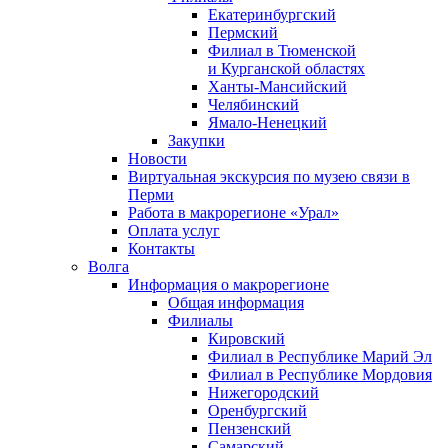
Екатеринбургский
Пермский
Филиал в Тюменской
и Курганской областях
Ханты-Мансийский
Челябинский
Ямало-Ненецкий
Закупки
Новости
Виртуальная экскурсия по музею связи в
Перми
Работа в макрорегионе «Урал»
Оплата услуг
Контакты
Волга
Информация о макрорегионе
Общая информация
Филиалы
Кировский
Филиал в Республике Марий Эл
Филиал в Республике Мордовия
Нижегородский
Оренбургский
Пензенский
Самарский