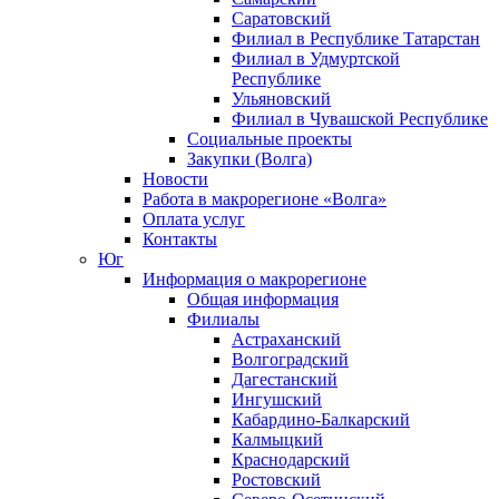
Саратовский
Филиал в Республике Татарстан
Филиал в Удмуртской
Республике
Ульяновский
Филиал в Чувашской Республике
Социальные проекты
Закупки (Волга)
Новости
Работа в макрорегионе «Волга»
Оплата услуг
Контакты
Юг
Информация о макрорегионе
Общая информация
Филиалы
Астраханский
Волгоградский
Дагестанский
Ингушский
Кабардино-Балкарский
Калмыцкий
Краснодарский
Ростовский