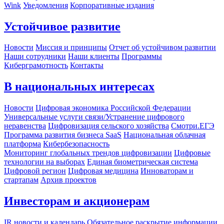
Wink
Уведомления
Корпоративные издания
Устойчивое развитие
Новости
Миссия и принципы
Отчет об устойчивом развитии
Наши сотрудники
Наши клиенты
Программы
Киберграмотность
Контакты
В национальных интересах
Новости
Цифровая экономика Российской Федерации
Универсальные услуги связи/Устранение цифрового
неравенства
Цифровизация сельского хозяйства
Смотри.ЕГЭ
Программа развития бизнеса SaaS
Национальная облачная
платформа
Кибербезопасность
Мониторинг глобальных трендов цифровизации
Цифровые
технологии на выборах
Единая биометрическая система
Цифровой регион
Цифровая медицина
Инноваторам и
стартапам
Архив проектов
Инвесторам и акционерам
IR новости и календарь
Обязательное раскрытие информации