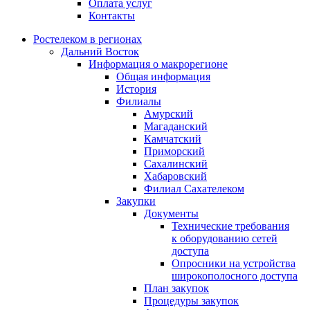
Оплата услуг
Контакты
Ростелеком в регионах
Дальний Восток
Информация о макрорегионе
Общая информация
История
Филиалы
Амурский
Магаданский
Камчатский
Приморский
Сахалинский
Хабаровский
Филиал Сахателеком
Закупки
Документы
Технические требования
к оборудованию сетей
доступа
Опросники на устройства
широкополосного доступа
План закупок
Процедуры закупок