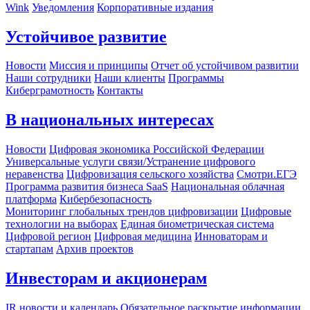
Wink
Уведомления
Корпоративные издания
Устойчивое развитие
Новости
Миссия и принципы
Отчет об устойчивом развитии
Наши сотрудники
Наши клиенты
Программы
Киберграмотность
Контакты
В национальных интересах
Новости
Цифровая экономика Российской Федерации
Универсальные услуги связи/Устранение цифрового
неравенства
Цифровизация сельского хозяйства
Смотри.ЕГЭ
Программа развития бизнеса SaaS
Национальная облачная
платформа
Кибербезопасность
Мониторинг глобальных трендов цифровизации
Цифровые
технологии на выборах
Единая биометрическая система
Цифровой регион
Цифровая медицина
Инноваторам и
стартапам
Архив проектов
Инвесторам и акционерам
IR новости и календарь
Обязательное раскрытие информации