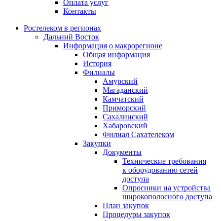
Оплата услуг
Контакты
Ростелеком в регионах
Дальний Восток
Информация о макрорегионе
Общая информация
История
Филиалы
Амурский
Магаданский
Камчатский
Приморский
Сахалинский
Хабаровский
Филиал Сахателеком
Закупки
Документы
Технические требования
к оборудованию сетей
доступа
Опросники на устройства
широкополосного доступа
План закупок
Процедуры закупок