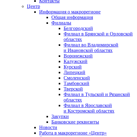
Контакты
Центр
Информация о макрорегионе
Общая информация
Филиалы
Белгородский
Филиал в Брянской и Орловской
областях
Филиал во Владимирской
и Ивановской областях
Воронежский
Калужский
Курский
Липецкий
Смоленский
Тамбовский
Тверской
Филиал в Тульской и Рязанской
областях
Филиал в Ярославской
и Костромской областях
Закупки
Банковские реквизиты
Новости
Работа в макрорегионе «Центр»