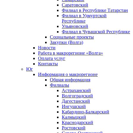
Саратовский
Филиал в Республике Татарстан
Филиал в Удмуртской
Республике
Ульяновский
Филиал в Чувашской Республике
Социальные проекты
Закупки (Волга)
Новости
Работа в макрорегионе «Волга»
Оплата услуг
Контакты
Юг
Информация о макрорегионе
Общая информация
Филиалы
Астраханский
Волгоградский
Дагестанский
Ингушский
Кабардино-Балкарский
Калмыцкий
Краснодарский
Ростовский