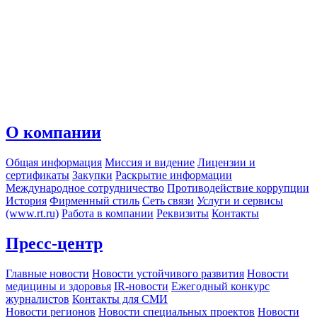
О компании
Общая информация
Миссия и видение
Лицензии и
сертификаты
Закупки
Раскрытие информации
Международное сотрудничество
Противодействие коррупции
История
Фирменный стиль
Сеть связи
Услуги и сервисы
(www.rt.ru)
Работа в компании
Реквизиты
Контакты
Пресс-центр
Главные новости
Новости устойчивого развития
Новости
медицины и здоровья
IR-новости
Ежегодный конкурс
журналистов
Контакты для СМИ
Новости регионов
Новости специальных проектов
Новости