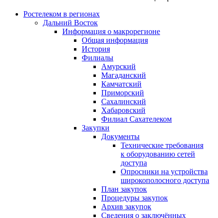
Ростелеком в регионах
Дальний Восток
Информация о макрорегионе
Общая информация
История
Филиалы
Амурский
Магаданский
Камчатский
Приморский
Сахалинский
Хабаровский
Филиал Сахателеком
Закупки
Документы
Технические требования
к оборудованию сетей
доступа
Опросники на устройства
широкополосного доступа
План закупок
Процедуры закупок
Архив закупок
Сведения о заключённых