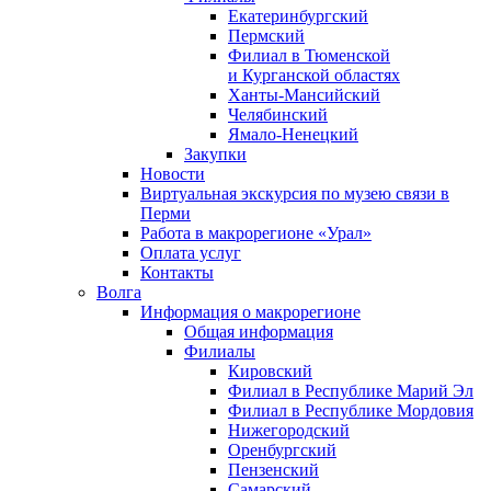
Екатеринбургский
Пермский
Филиал в Тюменской
и Курганской областях
Ханты-Мансийский
Челябинский
Ямало-Ненецкий
Закупки
Новости
Виртуальная экскурсия по музею связи в
Перми
Работа в макрорегионе «Урал»
Оплата услуг
Контакты
Волга
Информация о макрорегионе
Общая информация
Филиалы
Кировский
Филиал в Республике Марий Эл
Филиал в Республике Мордовия
Нижегородский
Оренбургский
Пензенский
Самарский