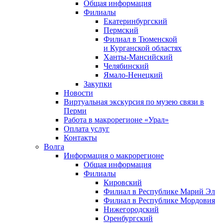
Общая информация
Филиалы
Екатеринбургский
Пермский
Филиал в Тюменской
и Курганской областях
Ханты-Мансийский
Челябинский
Ямало-Ненецкий
Закупки
Новости
Виртуальная экскурсия по музею связи в
Перми
Работа в макрорегионе «Урал»
Оплата услуг
Контакты
Волга
Информация о макрорегионе
Общая информация
Филиалы
Кировский
Филиал в Республике Марий Эл
Филиал в Республике Мордовия
Нижегородский
Оренбургский