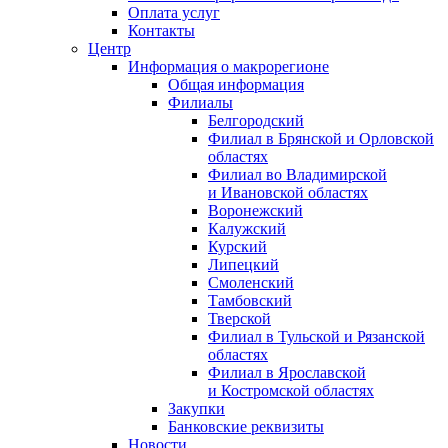
Оплата услуг
Контакты
Центр
Информация о макрорегионе
Общая информация
Филиалы
Белгородский
Филиал в Брянской и Орловской
областях
Филиал во Владимирской
и Ивановской областях
Воронежский
Калужский
Курский
Липецкий
Смоленский
Тамбовский
Тверской
Филиал в Тульской и Рязанской
областях
Филиал в Ярославской
и Костромской областях
Закупки
Банковские реквизиты
Новости