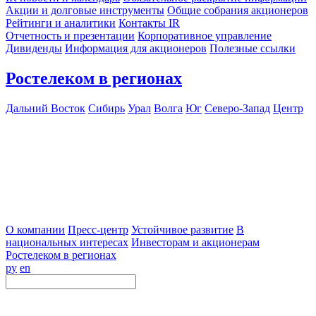
Акции и долговые инструменты
Общие собрания акционеров
Рейтинги и аналитики
Контакты IR
Отчетность и презентации
Корпоративное управление
Дивиденды
Информация для акционеров
Полезные ссылки
Ростелеком в регионах
Дальний Восток
Сибирь
Урал
Волга
Юг
Северо-Запад
Центр
О компании
Пресс-центр
Устойчивое развитие
В
национальных интересах
Инвесторам и акционерам
Ростелеком в регионах
ру
en