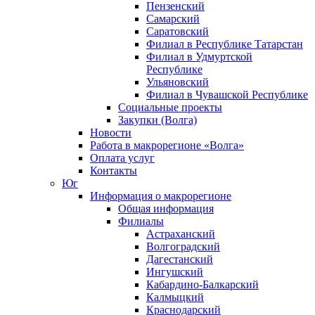
Пензенский
Самарский
Саратовский
Филиал в Республике Татарстан
Филиал в Удмуртской
Республике
Ульяновский
Филиал в Чувашской Республике
Социальные проекты
Закупки (Волга)
Новости
Работа в макрорегионе «Волга»
Оплата услуг
Контакты
Юг
Информация о макрорегионе
Общая информация
Филиалы
Астраханский
Волгоградский
Дагестанский
Ингушский
Кабардино-Балкарский
Калмыцкий
Краснодарский