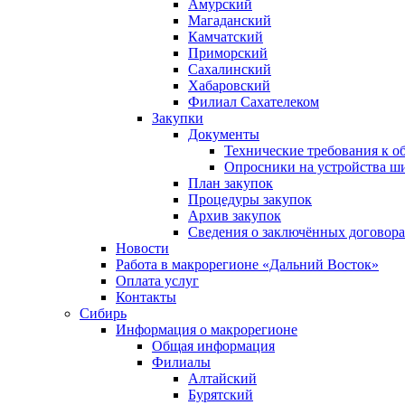
Амурский
Магаданский
Камчатский
Приморский
Сахалинский
Хабаровский
Филиал Сахателеком
Закупки
Документы
Технические требования к о
Опросники на устройства ш
План закупок
Процедуры закупок
Архив закупок
Сведения о заключённых договор
Новости
Работа в макрорегионе «Дальний Восток»
Оплата услуг
Контакты
Сибирь
Информация о макрорегионе
Общая информация
Филиалы
Алтайский
Бурятский