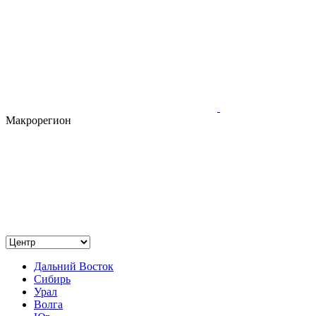
Макрорегион
Дальний Восток
Сибирь
Урал
Волга