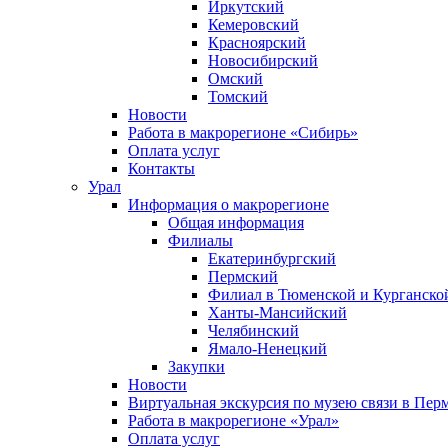
Иркутский
Кемеровский
Красноярский
Новосибирский
Омский
Томский
Новости
Работа в макрорегионе «Сибирь»
Оплата услуг
Контакты
Урал
Информация о макрорегионе
Общая информация
Филиалы
Екатеринбургский
Пермский
Филиал в Тюменской и Курганской
Ханты-Мансийский
Челябинский
Ямало-Ненецкий
Закупки
Новости
Виртуальная экскурсия по музею связи в Пер
Работа в макрорегионе «Урал»
Оплата услуг