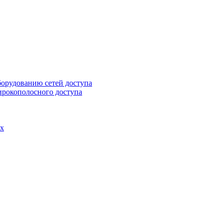
борудованию сетей доступа
ирокополосного доступа
ах