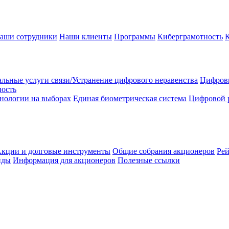
аши сотрудники
Наши клиенты
Программы
Киберграмотность
льные услуги связи/Устранение цифрового неравенства
Цифрови
ность
нологии на выборах
Единая биометрическая система
Цифровой 
кции и долговые инструменты
Общие собрания акционеров
Рей
нды
Информация для акционеров
Полезные ссылки