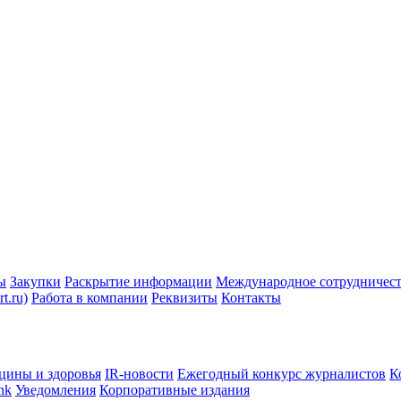
ы
Закупки
Раскрытие информации
Международное сотрудничес
t.ru)
Работа в компании
Реквизиты
Контакты
цины и здоровья
IR-новости
Ежегодный конкурс журналистов
К
nk
Уведомления
Корпоративные издания