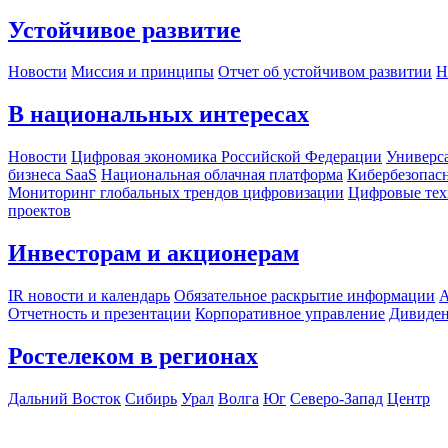
Устойчивое развитие
Новости
Миссия и принципы
Отчет об устойчивом развитии
Н
В национальных интересах
Новости
Цифровая экономика Российской Федерации
Универса
бизнеса SaaS
Национальная облачная платформа
Кибербезопас
Мониторинг глобальных трендов цифровизации
Цифровые тех
проектов
Инвесторам и акционерам
IR новости и календарь
Обязательное раскрытие информации
А
Отчетность и презентации
Корпоративное управление
Дивиде
Ростелеком в регионах
Дальний Восток
Сибирь
Урал
Волга
Юг
Северо-Запад
Центр