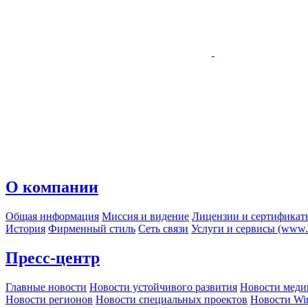
О компании
Общая информация
Миссия и видение
Лицензии и сертификат
История
Фирменный стиль
Сеть связи
Услуги и сервисы (www.r
Пресс-центр
Главные новости
Новости устойчивого развития
Новости меди
Новости регионов
Новости специальных проектов
Новости Wi