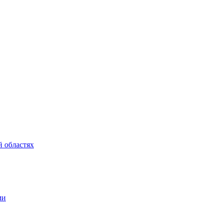
 областях
ми