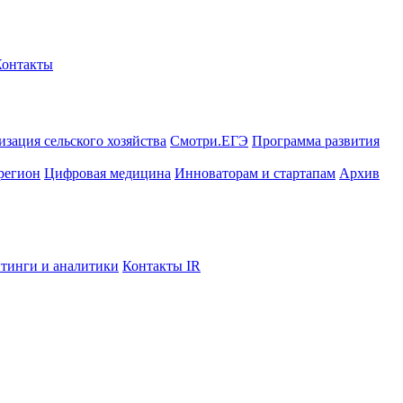
Контакты
зация сельского хозяйства
Смотри.ЕГЭ
Программа развития
регион
Цифровая медицина
Инноваторам и стартапам
Архив
тинги и аналитики
Контакты IR