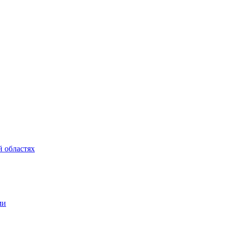
 областях
ми