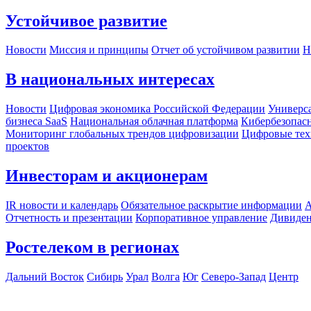
Устойчивое развитие
Новости
Миссия и принципы
Отчет об устойчивом развитии
Н
В национальных интересах
Новости
Цифровая экономика Российской Федерации
Универса
бизнеса SaaS
Национальная облачная платформа
Кибербезопас
Мониторинг глобальных трендов цифровизации
Цифровые тех
проектов
Инвесторам и акционерам
IR новости и календарь
Обязательное раскрытие информации
А
Отчетность и презентации
Корпоративное управление
Дивиде
Ростелеком в регионах
Дальний Восток
Сибирь
Урал
Волга
Юг
Северо-Запад
Центр