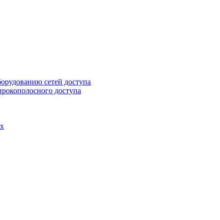
борудованию сетей доступа
ирокополосного доступа
ах