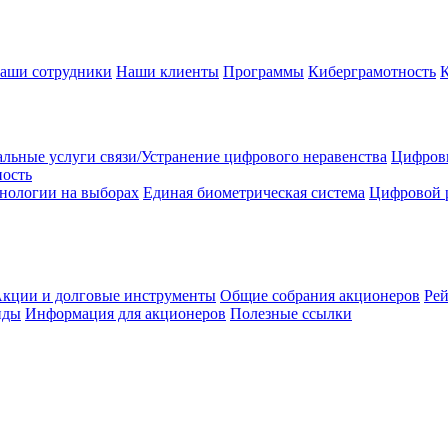
аши сотрудники
Наши клиенты
Программы
Киберграмотность
льные услуги связи/Устранение цифрового неравенства
Цифрови
ность
нологии на выборах
Единая биометрическая система
Цифровой 
кции и долговые инструменты
Общие собрания акционеров
Рей
нды
Информация для акционеров
Полезные ссылки