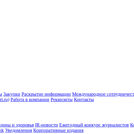
ы
Закупки
Раскрытие информации
Международное сотрудничес
t.ru)
Работа в компании
Реквизиты
Контакты
цины и здоровья
IR-новости
Ежегодный конкурс журналистов
К
nk
Уведомления
Корпоративные издания