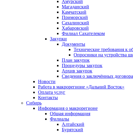
Амурский
Магаданский
Камчатский
Приморский
Сахалинский
Хабаровский
Филиал Сахателеком
Закупки
Документы
Технические требования к о
Опросники на устройства ш
План закупок
Процедуры закупок
Архив закупок
Сведения о заключённых договор
Новости
Работа в макрорегионе «Дальний Восток»
Оплата услуг
Контакты
Сибирь
Информация о макрорегионе
Общая информация
Филиалы
Алтайский
Бурятский