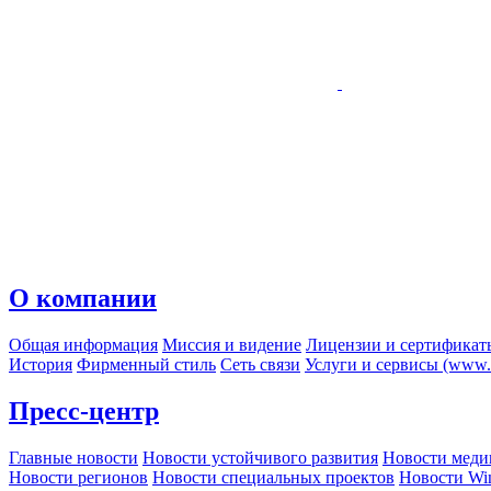
О компании
Общая информация
Миссия и видение
Лицензии и сертификат
История
Фирменный стиль
Сеть связи
Услуги и сервисы (www.r
Пресс-центр
Главные новости
Новости устойчивого развития
Новости меди
Новости регионов
Новости специальных проектов
Новости Wi