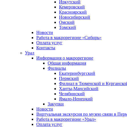
Иркутский
Кемеровский
Красноярский
Новосибирский
Омский
Томский
Новости
Работа в макрорегионе «Сибирь»
Оплата услуг
Контакты
Урал
Информация о макрорегионе
Общая информация
Филиалы
Екатеринбургский
Пермский
Филиал в Тюменской и Курганской
Ханты-Мансийский
Челябинский
Ямало-Ненецкий
Закупки
Новости
Виртуальная экскурсия по музею связи в Пер
Работа в макрорегионе «Урал»
Оплата услуг