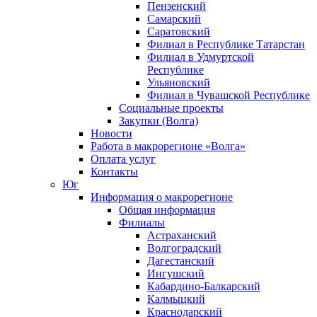
Пензенский
Самарский
Саратовский
Филиал в Республике Татарстан
Филиал в Удмуртской
Республике
Ульяновский
Филиал в Чувашской Республике
Социальные проекты
Закупки (Волга)
Новости
Работа в макрорегионе «Волга»
Оплата услуг
Контакты
Юг
Информация о макрорегионе
Общая информация
Филиалы
Астраханский
Волгоградский
Дагестанский
Ингушский
Кабардино-Балкарский
Калмыцкий
Краснодарский