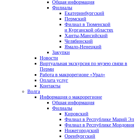
Общая информация
Филиалы
Екатеринбургский
Пермский
Филиал в Тюменской
и Курганской областях
Ханты-Мансийский
Челябинский
Ямало-Ненецкий
Закупки
Новости
Виртуальная экскурсия по музею связи в
Перми
Работа в макрорегионе «Урал»
Оплата услуг
Контакты
Волга
Информация о макрорегионе
Общая информация
Филиалы
Кировский
Филиал в Республике Марий Эл
Филиал в Республике Мордовия
Нижегородский
Оренбургский