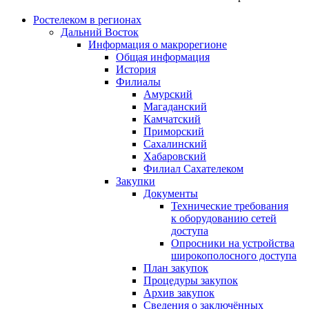
Ростелеком в регионах
Дальний Восток
Информация о макрорегионе
Общая информация
История
Филиалы
Амурский
Магаданский
Камчатский
Приморский
Сахалинский
Хабаровский
Филиал Сахателеком
Закупки
Документы
Технические требования
к оборудованию сетей
доступа
Опросники на устройства
широкополосного доступа
План закупок
Процедуры закупок
Архив закупок
Сведения о заключённых