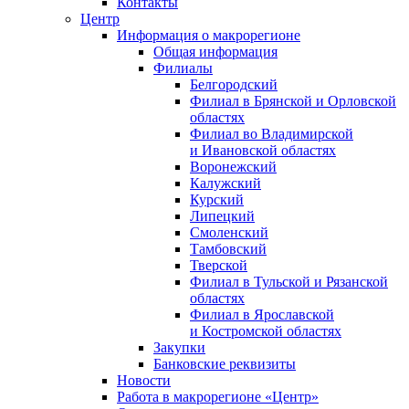
Контакты
Центр
Информация о макрорегионе
Общая информация
Филиалы
Белгородский
Филиал в Брянской и Орловской
областях
Филиал во Владимирской
и Ивановской областях
Воронежский
Калужский
Курский
Липецкий
Смоленский
Тамбовский
Тверской
Филиал в Тульской и Рязанской
областях
Филиал в Ярославской
и Костромской областях
Закупки
Банковские реквизиты
Новости
Работа в макрорегионе «Центр»