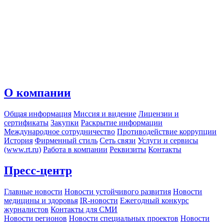
О компании
Общая информация
Миссия и видение
Лицензии и
сертификаты
Закупки
Раскрытие информации
Международное сотрудничество
Противодействие коррупции
История
Фирменный стиль
Сеть связи
Услуги и сервисы
(www.rt.ru)
Работа в компании
Реквизиты
Контакты
Пресс-центр
Главные новости
Новости устойчивого развития
Новости
медицины и здоровья
IR-новости
Ежегодный конкурс
журналистов
Контакты для СМИ
Новости регионов
Новости специальных проектов
Новости