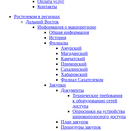
Оплата услуг
Контакты
Ростелеком в регионах
Дальний Восток
Информация о макрорегионе
Общая информация
История
Филиалы
Амурский
Магаданский
Камчатский
Приморский
Сахалинский
Хабаровский
Филиал Сахателеком
Закупки
Документы
Технические требования
к оборудованию сетей
доступа
Опросники на устройства
широкополосного доступа
План закупок
Процедуры закупок