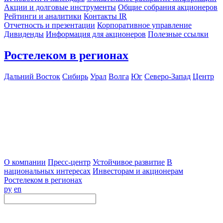
Акции и долговые инструменты
Общие собрания акционеров
Рейтинги и аналитики
Контакты IR
Отчетность и презентации
Корпоративное управление
Дивиденды
Информация для акционеров
Полезные ссылки
Ростелеком в регионах
Дальний Восток
Сибирь
Урал
Волга
Юг
Северо-Запад
Центр
О компании
Пресс-центр
Устойчивое развитие
В
национальных интересах
Инвесторам и акционерам
Ростелеком в регионах
ру
en