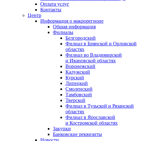
Оплата услуг
Контакты
Центр
Информация о макрорегионе
Общая информация
Филиалы
Белгородский
Филиал в Брянской и Орловской
областях
Филиал во Владимирской
и Ивановской областях
Воронежский
Калужский
Курский
Липецкий
Смоленский
Тамбовский
Тверской
Филиал в Тульской и Рязанской
областях
Филиал в Ярославской
и Костромской областях
Закупки
Банковские реквизиты
Новости