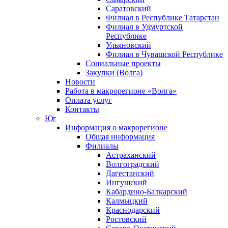
Саратовский
Филиал в Республике Татарстан
Филиал в Удмуртской
Республике
Ульяновский
Филиал в Чувашской Республике
Социальные проекты
Закупки (Волга)
Новости
Работа в макрорегионе «Волга»
Оплата услуг
Контакты
Юг
Информация о макрорегионе
Общая информация
Филиалы
Астраханский
Волгоградский
Дагестанский
Ингушский
Кабардино-Балкарский
Калмыцкий
Краснодарский
Ростовский