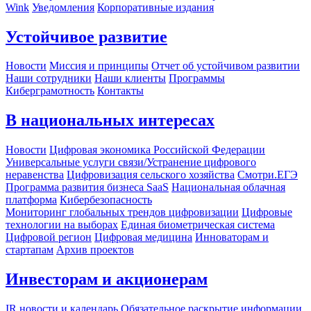
Wink
Уведомления
Корпоративные издания
Устойчивое развитие
Новости
Миссия и принципы
Отчет об устойчивом развитии
Наши сотрудники
Наши клиенты
Программы
Киберграмотность
Контакты
В национальных интересах
Новости
Цифровая экономика Российской Федерации
Универсальные услуги связи/Устранение цифрового
неравенства
Цифровизация сельского хозяйства
Смотри.ЕГЭ
Программа развития бизнеса SaaS
Национальная облачная
платформа
Кибербезопасность
Мониторинг глобальных трендов цифровизации
Цифровые
технологии на выборах
Единая биометрическая система
Цифровой регион
Цифровая медицина
Инноваторам и
стартапам
Архив проектов
Инвесторам и акционерам
IR новости и календарь
Обязательное раскрытие информации