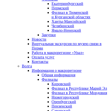
Екатеринбургский
Пермский
Филиал в Тюменской
и Курганской областях
Ханты-Мансийский
Челябинский
Ямало-Ненецкий
Закупки
Новости
Виртуальная экскурсия по музею связи в
Перми
Работа в макрорегионе «Урал»
Оплата услуг
Контакты
Волга
Информация о макрорегионе
Общая информация
Филиалы
Кировский
Филиал в Республике Марий Эл
Филиал в Республике Мордовия
Нижегородский
Оренбургский
Пензенский
Самарский