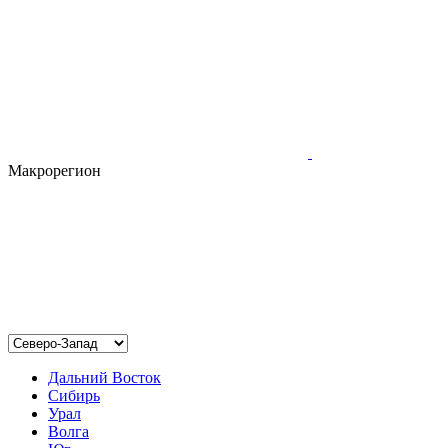
Макрорегион
Дальний Восток
Сибирь
Урал
Волга