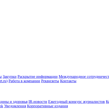
ы
Закупки
Раскрытие информации
Международное сотрудничес
t.ru)
Работа в компании
Реквизиты
Контакты
цины и здоровья
IR-новости
Ежегодный конкурс журналистов
К
nk
Уведомления
Корпоративные издания