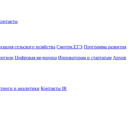
Контакты
зация сельского хозяйства
Смотри.ЕГЭ
Программа развития
регион
Цифровая медицина
Инноваторам и стартапам
Архив
тинги и аналитики
Контакты IR