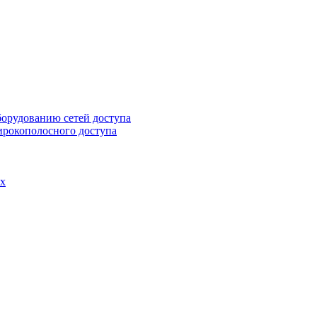
борудованию сетей доступа
ирокополосного доступа
ах