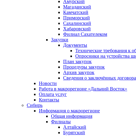
Амурский
Магаданский
Камчатский
Приморский
Сахалинский
Хабаровский
Филиал Сахателеком
Закупки
Документы
Технические требования к о
Опросники на устройства ш
План закупок
Процедуры закупок
Архив закупок
Сведения о заключённых договор
Новости
Работа в макрорегионе «Дальний Восток»
Оплата услуг
Контакты
Сибирь
Информация о макрорегионе
Общая информация
Филиалы
Алтайский
Бурятский