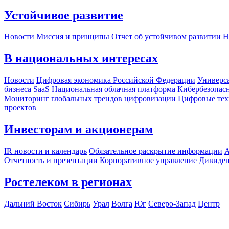
Устойчивое развитие
Новости
Миссия и принципы
Отчет об устойчивом развитии
Н
В национальных интересах
Новости
Цифровая экономика Российской Федерации
Универса
бизнеса SaaS
Национальная облачная платформа
Кибербезопас
Мониторинг глобальных трендов цифровизации
Цифровые тех
проектов
Инвесторам и акционерам
IR новости и календарь
Обязательное раскрытие информации
А
Отчетность и презентации
Корпоративное управление
Дивиде
Ростелеком в регионах
Дальний Восток
Сибирь
Урал
Волга
Юг
Северо-Запад
Центр