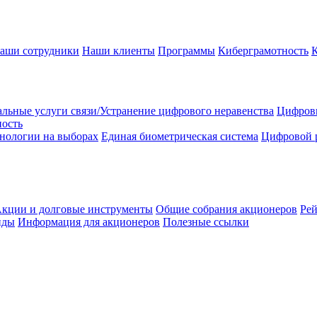
аши сотрудники
Наши клиенты
Программы
Киберграмотность
льные услуги связи/Устранение цифрового неравенства
Цифрови
ность
нологии на выборах
Единая биометрическая система
Цифровой 
кции и долговые инструменты
Общие собрания акционеров
Рей
нды
Информация для акционеров
Полезные ссылки