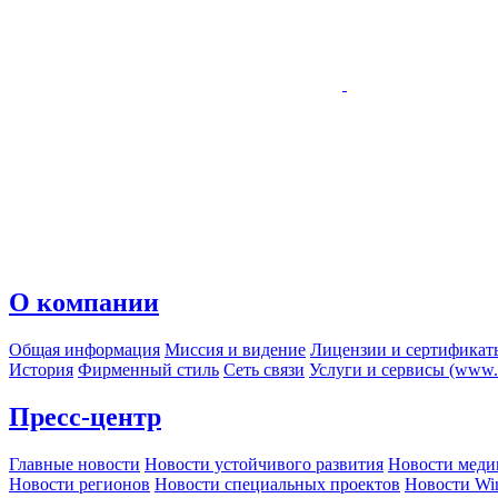
О компании
Общая информация
Миссия и видение
Лицензии и сертификат
История
Фирменный стиль
Сеть связи
Услуги и сервисы (www.r
Пресс-центр
Главные новости
Новости устойчивого развития
Новости меди
Новости регионов
Новости специальных проектов
Новости Wi