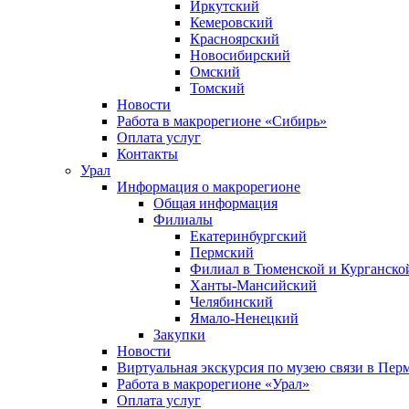
Иркутский
Кемеровский
Красноярский
Новосибирский
Омский
Томский
Новости
Работа в макрорегионе «Сибирь»
Оплата услуг
Контакты
Урал
Информация о макрорегионе
Общая информация
Филиалы
Екатеринбургский
Пермский
Филиал в Тюменской и Курганской
Ханты-Мансийский
Челябинский
Ямало-Ненецкий
Закупки
Новости
Виртуальная экскурсия по музею связи в Пер
Работа в макрорегионе «Урал»
Оплата услуг