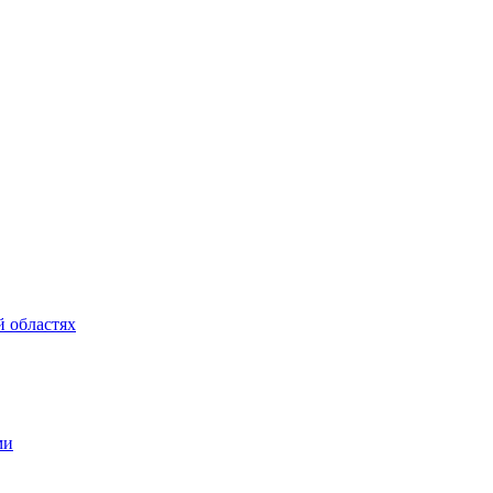
 областях
ми