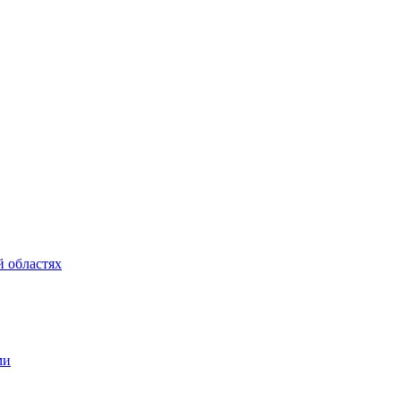
 областях
ми