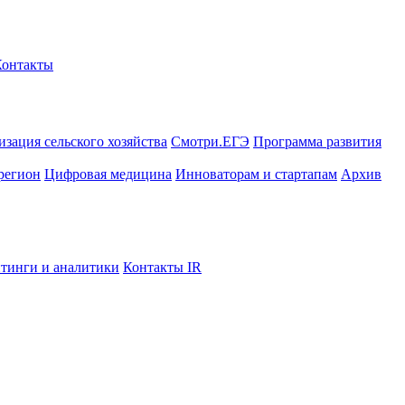
Контакты
зация сельского хозяйства
Смотри.ЕГЭ
Программа развития
регион
Цифровая медицина
Инноваторам и стартапам
Архив
тинги и аналитики
Контакты IR