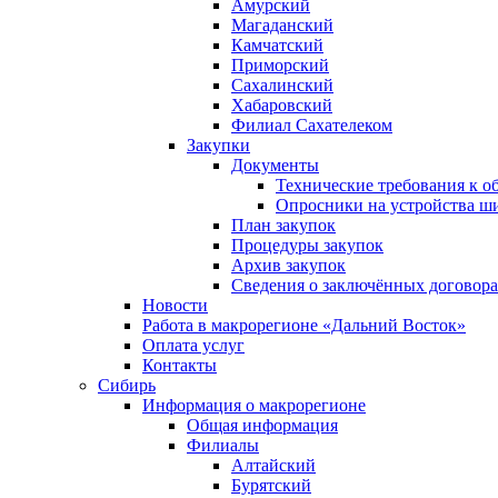
Амурский
Магаданский
Камчатский
Приморский
Сахалинский
Хабаровский
Филиал Сахателеком
Закупки
Документы
Технические требования к о
Опросники на устройства ш
План закупок
Процедуры закупок
Архив закупок
Сведения о заключённых договор
Новости
Работа в макрорегионе «Дальний Восток»
Оплата услуг
Контакты
Сибирь
Информация о макрорегионе
Общая информация
Филиалы
Алтайский
Бурятский