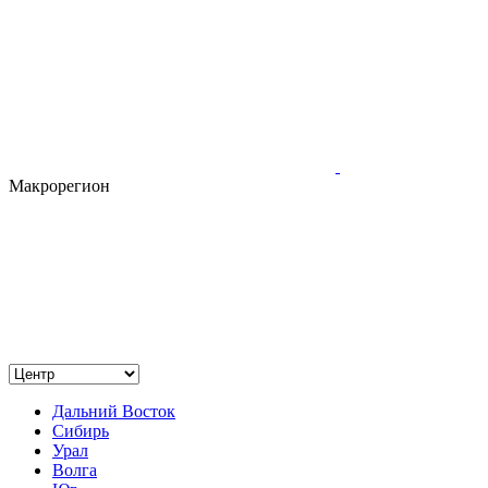
Макрорегион
Дальний Восток
Сибирь
Урал
Волга