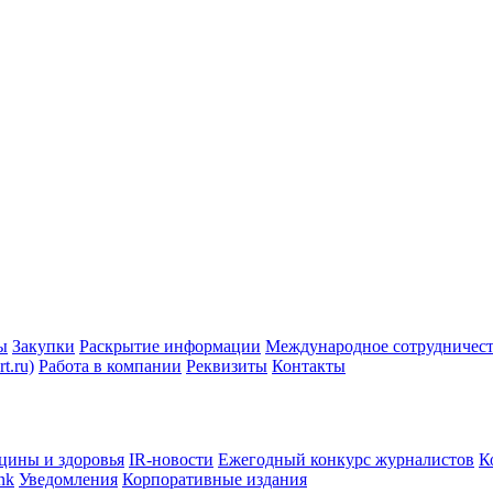
ы
Закупки
Раскрытие информации
Международное сотрудничес
t.ru)
Работа в компании
Реквизиты
Контакты
цины и здоровья
IR-новости
Ежегодный конкурс журналистов
К
nk
Уведомления
Корпоративные издания