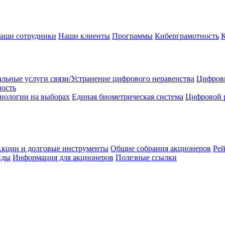
аши сотрудники
Наши клиенты
Программы
Киберграмотность
льные услуги связи/Устранение цифрового неравенства
Цифрови
ность
нологии на выборах
Единая биометрическая система
Цифровой 
кции и долговые инструменты
Общие собрания акционеров
Рей
нды
Информация для акционеров
Полезные ссылки