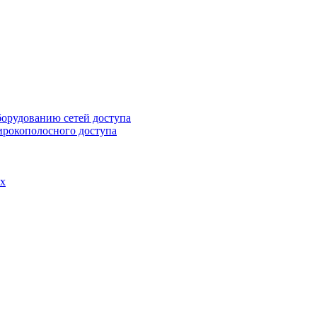
борудованию сетей доступа
ирокополосного доступа
ах