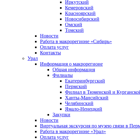
Иркутский
Кемеровский
Красноярский
Новосибирский
Омский
Томский
Новости
Работа в макрорегионе «Сибирь»
Оплата услуг
Контакты
Урал
Информация о макрорегионе
Общая информация
Филиалы
Екатеринбургский
Пермский
Филиал в Тюменской и Курганской
Ханты-Мансийский
Челябинский
Ямало-Ненецкий
Закупки
Новости
Виртуальная экскурсия по музею связи в Пер
Работа в макрорегионе «Урал»
Оплата услуг