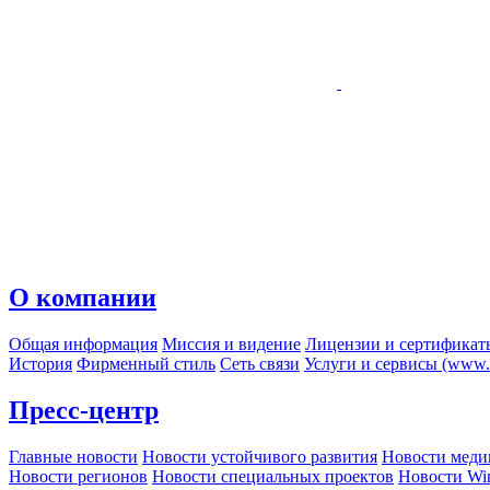
О компании
Общая информация
Миссия и видение
Лицензии и сертификат
История
Фирменный стиль
Сеть связи
Услуги и сервисы (www.r
Пресс-центр
Главные новости
Новости устойчивого развития
Новости меди
Новости регионов
Новости специальных проектов
Новости Wi