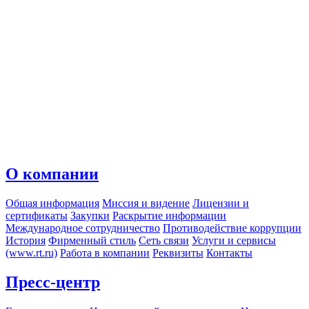
О компании
Общая информация
Миссия и видение
Лицензии и
сертификаты
Закупки
Раскрытие информации
Международное сотрудничество
Противодействие коррупции
История
Фирменный стиль
Сеть связи
Услуги и сервисы
(www.rt.ru)
Работа в компании
Реквизиты
Контакты
Пресс-центр