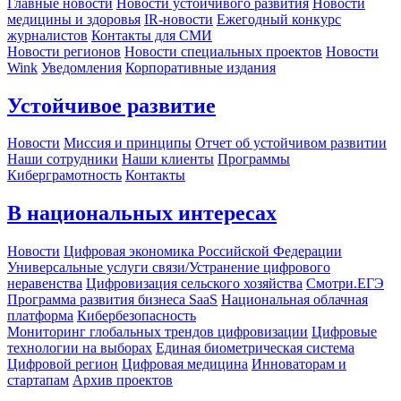
Главные новости
Новости устойчивого развития
Новости
медицины и здоровья
IR-новости
Ежегодный конкурс
журналистов
Контакты для СМИ
Новости регионов
Новости специальных проектов
Новости
Wink
Уведомления
Корпоративные издания
Устойчивое развитие
Новости
Миссия и принципы
Отчет об устойчивом развитии
Наши сотрудники
Наши клиенты
Программы
Киберграмотность
Контакты
В национальных интересах
Новости
Цифровая экономика Российской Федерации
Универсальные услуги связи/Устранение цифрового
неравенства
Цифровизация сельского хозяйства
Смотри.ЕГЭ
Программа развития бизнеса SaaS
Национальная облачная
платформа
Кибербезопасность
Мониторинг глобальных трендов цифровизации
Цифровые
технологии на выборах
Единая биометрическая система
Цифровой регион
Цифровая медицина
Инноваторам и
стартапам
Архив проектов