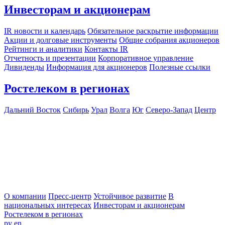
Инвесторам и акционерам
IR новости и календарь
Обязательное раскрытие информации
Акции и долговые инструменты
Общие собрания акционеров
Рейтинги и аналитики
Контакты IR
Отчетность и презентации
Корпоративное управление
Дивиденды
Информация для акционеров
Полезные ссылки
Ростелеком в регионах
Дальний Восток
Сибирь
Урал
Волга
Юг
Северо-Запад
Центр
О компании
Пресс-центр
Устойчивое развитие
В
национальных интересах
Инвесторам и акционерам
Ростелеком в регионах
ру
en