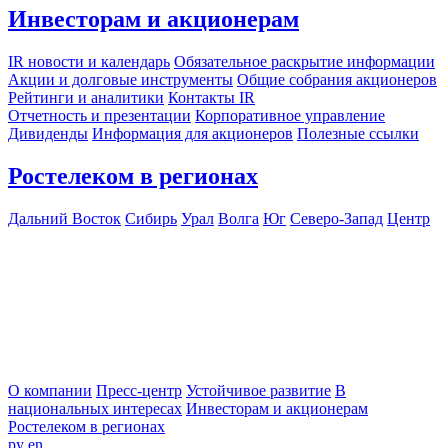
Инвесторам и акционерам
IR новости и календарь
Обязательное раскрытие информации
Акции и долговые инструменты
Общие собрания акционеров
Рейтинги и аналитики
Контакты IR
Отчетность и презентации
Корпоративное управление
Дивиденды
Информация для акционеров
Полезные ссылки
Ростелеком в регионах
Дальний Восток
Сибирь
Урал
Волга
Юг
Северо-Запад
Центр
О компании
Пресс-центр
Устойчивое развитие
В
национальных интересах
Инвесторам и акционерам
Ростелеком в регионах
ру
en