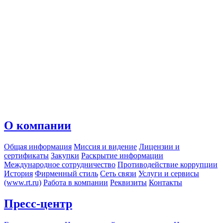
О компании
Общая информация
Миссия и видение
Лицензии и
сертификаты
Закупки
Раскрытие информации
Международное сотрудничество
Противодействие коррупции
История
Фирменный стиль
Сеть связи
Услуги и сервисы
(www.rt.ru)
Работа в компании
Реквизиты
Контакты
Пресс-центр