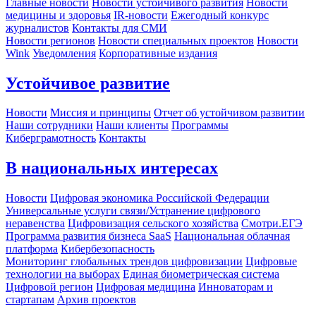
Главные новости
Новости устойчивого развития
Новости
медицины и здоровья
IR-новости
Ежегодный конкурс
журналистов
Контакты для СМИ
Новости регионов
Новости специальных проектов
Новости
Wink
Уведомления
Корпоративные издания
Устойчивое развитие
Новости
Миссия и принципы
Отчет об устойчивом развитии
Наши сотрудники
Наши клиенты
Программы
Киберграмотность
Контакты
В национальных интересах
Новости
Цифровая экономика Российской Федерации
Универсальные услуги связи/Устранение цифрового
неравенства
Цифровизация сельского хозяйства
Смотри.ЕГЭ
Программа развития бизнеса SaaS
Национальная облачная
платформа
Кибербезопасность
Мониторинг глобальных трендов цифровизации
Цифровые
технологии на выборах
Единая биометрическая система
Цифровой регион
Цифровая медицина
Инноваторам и
стартапам
Архив проектов