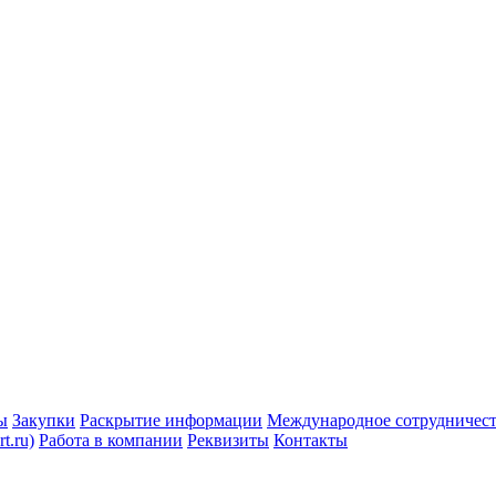
ы
Закупки
Раскрытие информации
Международное сотрудничес
t.ru)
Работа в компании
Реквизиты
Контакты