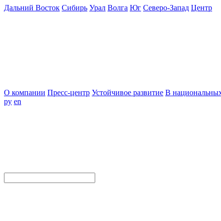
Дальний Восток
Сибирь
Урал
Волга
Юг
Северо-Запад
Центр
О компании
Пресс-центр
Устойчивое развитие
В национальных
ру
en