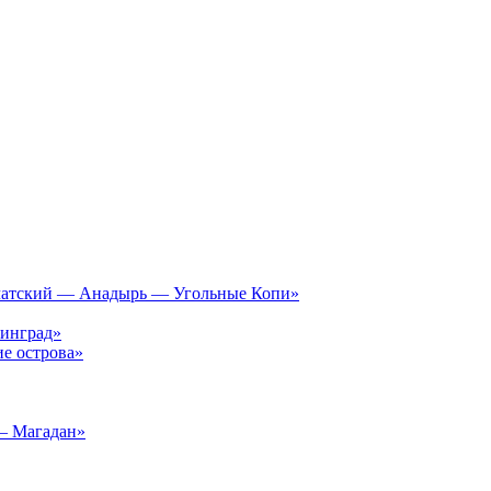
чатский — Анадырь — Угольные Копи»
инград»
е острова»
– Магадан»