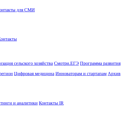
онтакты для СМИ
Контакты
зация сельского хозяйства
Смотри.ЕГЭ
Программа развития
регион
Цифровая медицина
Инноваторам и стартапам
Архив
тинги и аналитики
Контакты IR