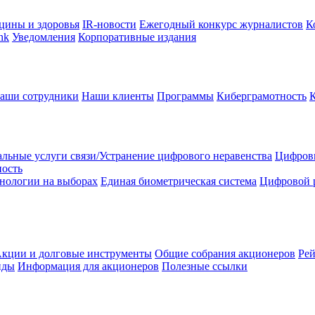
цины и здоровья
IR-новости
Ежегодный конкурс журналистов
К
nk
Уведомления
Корпоративные издания
аши сотрудники
Наши клиенты
Программы
Киберграмотность
льные услуги связи/Устранение цифрового неравенства
Цифрови
ность
нологии на выборах
Единая биометрическая система
Цифровой 
кции и долговые инструменты
Общие собрания акционеров
Рей
нды
Информация для акционеров
Полезные ссылки