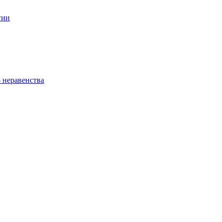
гии
 неравенства