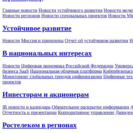
Главные новости
Новости устойчивого развития
Новости меди
Новости регионов
Новости специальных проектов
Новости Wi
Устойчивое развитие
Новости
Миссия и принципы
Отчет об устойчивом развитии
Н
В национальных интересах
Новости
Цифровая экономика Российской Федерации
Универса
бизнеса SaaS
Национальная облачная платформа
Кибербезопас
Мониторинг глобальных трендов цифровизации
Цифровые тех
проектов
Инвесторам и акционерам
IR новости и календарь
Обязательное раскрытие информации
А
Отчетность и презентации
Корпоративное управление
Дивиде
Ростелеком в регионах