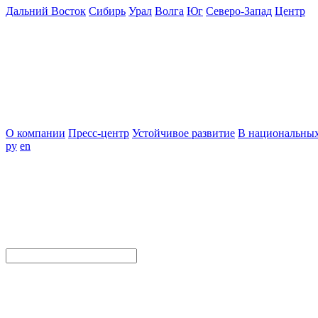
Дальний Восток
Сибирь
Урал
Волга
Юг
Северо-Запад
Центр
О компании
Пресс-центр
Устойчивое развитие
В национальных
ру
en