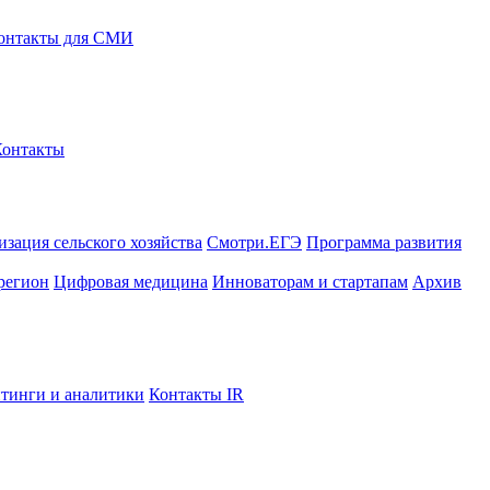
онтакты для СМИ
Контакты
зация сельского хозяйства
Смотри.ЕГЭ
Программа развития
регион
Цифровая медицина
Инноваторам и стартапам
Архив
тинги и аналитики
Контакты IR