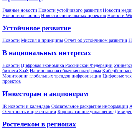
Главные новости
Новости устойчивого развития
Новости меди
Новости регионов
Новости специальных проектов
Новости Wi
Устойчивое развитие
Новости
Миссия и принципы
Отчет об устойчивом развитии
Н
В национальных интересах
Новости
Цифровая экономика Российской Федерации
Универса
бизнеса SaaS
Национальная облачная платформа
Кибербезопас
Мониторинг глобальных трендов цифровизации
Цифровые тех
проектов
Инвесторам и акционерам
IR новости и календарь
Обязательное раскрытие информации
А
Отчетность и презентации
Корпоративное управление
Дивиде
Ростелеком в регионах