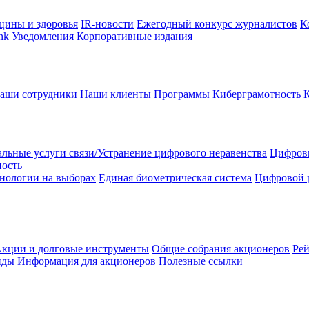
цины и здоровья
IR-новости
Ежегодный конкурс журналистов
К
nk
Уведомления
Корпоративные издания
аши сотрудники
Наши клиенты
Программы
Киберграмотность
льные услуги связи/Устранение цифрового неравенства
Цифрови
ность
нологии на выборах
Единая биометрическая система
Цифровой 
кции и долговые инструменты
Общие собрания акционеров
Рей
нды
Информация для акционеров
Полезные ссылки