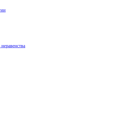
гии
 неравенства