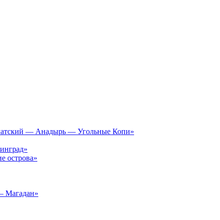
чатский — Анадырь — Угольные Копи»
инград»
е острова»
– Магадан»