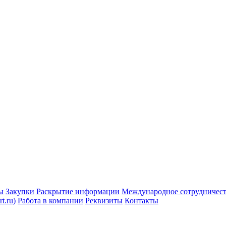
ы
Закупки
Раскрытие информации
Международное сотрудничес
t.ru)
Работа в компании
Реквизиты
Контакты