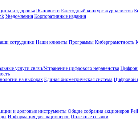
цины и здоровья
IR-новости
Ежегодный конкурс журналистов
К
nk
Уведомления
Корпоративные издания
аши сотрудники
Наши клиенты
Программы
Киберграмотность
льные услуги связи/Устранение цифрового неравенства
Цифрови
ность
нологии на выборах
Единая биометрическая система
Цифровой 
кции и долговые инструменты
Общие собрания акционеров
Рей
нды
Информация для акционеров
Полезные ссылки