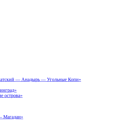
чатский — Анадырь — Угольные Копи»
инград»
е острова»
– Магадан»