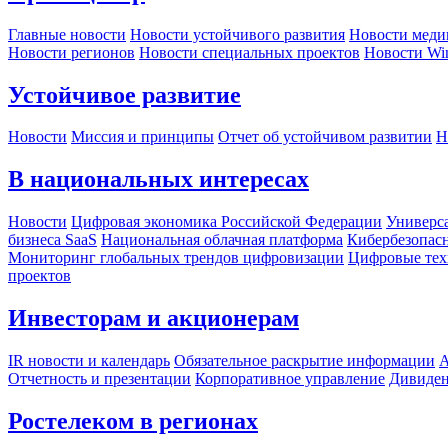
Главные новости
Новости устойчивого развития
Новости меди
Новости регионов
Новости специальных проектов
Новости Wi
Устойчивое развитие
Новости
Миссия и принципы
Отчет об устойчивом развитии
Н
В национальных интересах
Новости
Цифровая экономика Российской Федерации
Универса
бизнеса SaaS
Национальная облачная платформа
Кибербезопас
Мониторинг глобальных трендов цифровизации
Цифровые тех
проектов
Инвесторам и акционерам
IR новости и календарь
Обязательное раскрытие информации
А
Отчетность и презентации
Корпоративное управление
Дивиде
Ростелеком в регионах