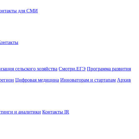
онтакты для СМИ
Контакты
зация сельского хозяйства
Смотри.ЕГЭ
Программа развития
регион
Цифровая медицина
Инноваторам и стартапам
Архив
тинги и аналитики
Контакты IR