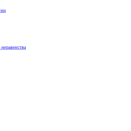
гии
 неравенства