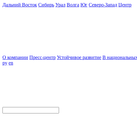
Дальний Восток
Сибирь
Урал
Волга
Юг
Северо-Запад
Центр
О компании
Пресс-центр
Устойчивое развитие
В национальных
ру
en