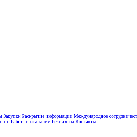
ы
Закупки
Раскрытие информации
Международное сотрудничес
t.ru)
Работа в компании
Реквизиты
Контакты