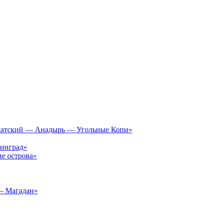
чатский — Анадырь — Угольные Копи»
инград»
е острова»
– Магадан»