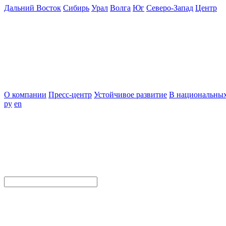
Дальний Восток
Сибирь
Урал
Волга
Юг
Северо-Запад
Центр
О компании
Пресс-центр
Устойчивое развитие
В национальных
ру
en