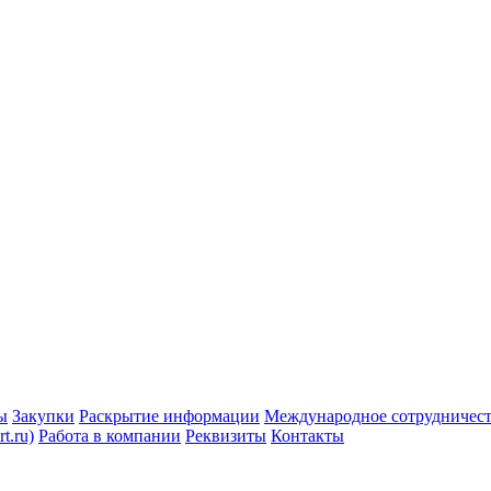
ы
Закупки
Раскрытие информации
Международное сотрудничес
t.ru)
Работа в компании
Реквизиты
Контакты