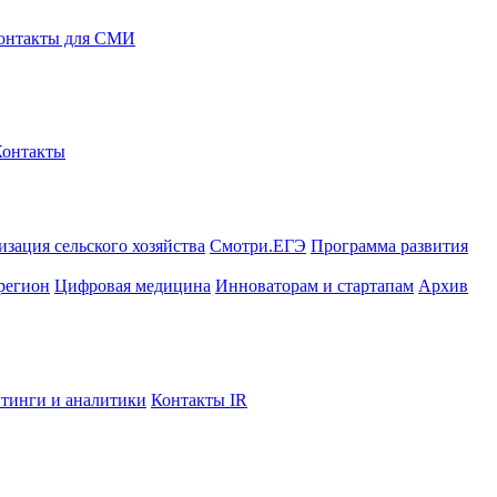
онтакты для СМИ
Контакты
зация сельского хозяйства
Смотри.ЕГЭ
Программа развития
регион
Цифровая медицина
Инноваторам и стартапам
Архив
тинги и аналитики
Контакты IR