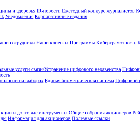
цины и здоровья
IR-новости
Ежегодный конкурс журналистов
К
nk
Уведомления
Корпоративные издания
аши сотрудники
Наши клиенты
Программы
Киберграмотность
льные услуги связи/Устранение цифрового неравенства
Цифрови
ность
нологии на выборах
Единая биометрическая система
Цифровой 
кции и долговые инструменты
Общие собрания акционеров
Рей
нды
Информация для акционеров
Полезные ссылки