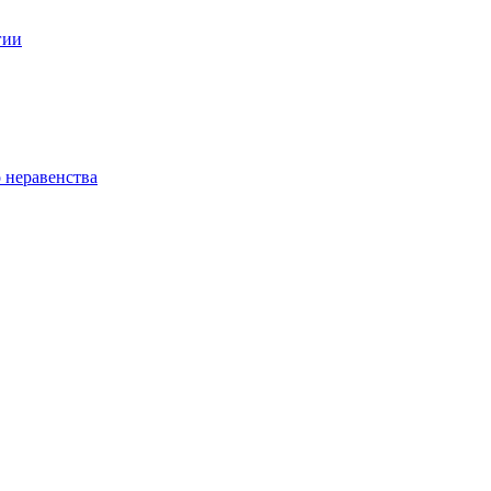
гии
 неравенства