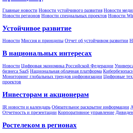
Главные новости
Новости устойчивого развития
Новости меди
Новости регионов
Новости специальных проектов
Новости Wi
Устойчивое развитие
Новости
Миссия и принципы
Отчет об устойчивом развитии
Н
В национальных интересах
Новости
Цифровая экономика Российской Федерации
Универса
бизнеса SaaS
Национальная облачная платформа
Кибербезопас
Мониторинг глобальных трендов цифровизации
Цифровые тех
проектов
Инвесторам и акционерам
IR новости и календарь
Обязательное раскрытие информации
А
Отчетность и презентации
Корпоративное управление
Дивиде
Ростелеком в регионах