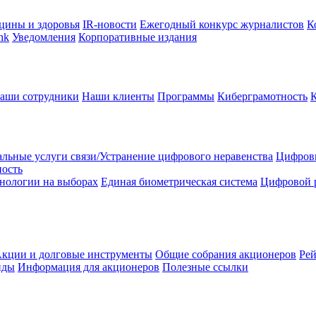
цины и здоровья
IR-новости
Ежегодный конкурс журналистов
К
nk
Уведомления
Корпоративные издания
аши сотрудники
Наши клиенты
Программы
Киберграмотность
льные услуги связи/Устранение цифрового неравенства
Цифрови
ность
нологии на выборах
Единая биометрическая система
Цифровой 
кции и долговые инструменты
Общие собрания акционеров
Рей
нды
Информация для акционеров
Полезные ссылки