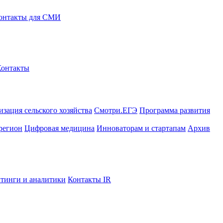
онтакты для СМИ
Контакты
зация сельского хозяйства
Смотри.ЕГЭ
Программа развития
регион
Цифровая медицина
Инноваторам и стартапам
Архив
тинги и аналитики
Контакты IR