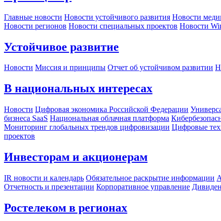
Главные новости
Новости устойчивого развития
Новости меди
Новости регионов
Новости специальных проектов
Новости Wi
Устойчивое развитие
Новости
Миссия и принципы
Отчет об устойчивом развитии
Н
В национальных интересах
Новости
Цифровая экономика Российской Федерации
Универса
бизнеса SaaS
Национальная облачная платформа
Кибербезопас
Мониторинг глобальных трендов цифровизации
Цифровые тех
проектов
Инвесторам и акционерам
IR новости и календарь
Обязательное раскрытие информации
А
Отчетность и презентации
Корпоративное управление
Дивиде
Ростелеком в регионах