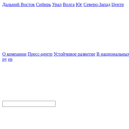
Дальний Восток
Сибирь
Урал
Волга
Юг
Северо-Запад
Центр
О компании
Пресс-центр
Устойчивое развитие
В национальных
ру
en