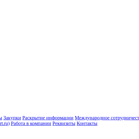
ы
Закупки
Раскрытие информации
Международное сотрудничес
t.ru)
Работа в компании
Реквизиты
Контакты