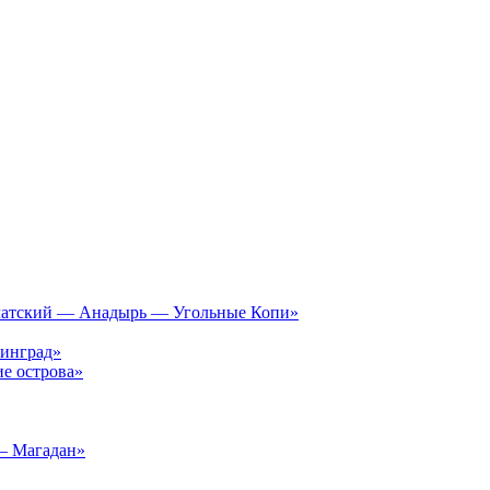
чатский — Анадырь — Угольные Копи»
инград»
е острова»
– Магадан»