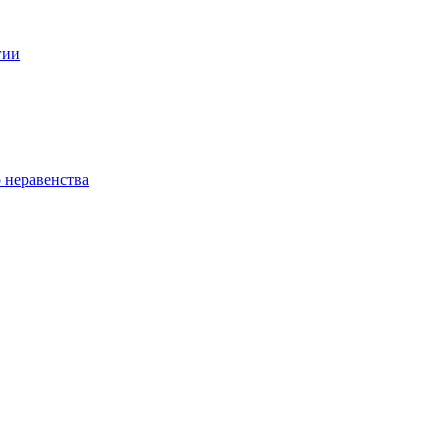
гии
 неравенства