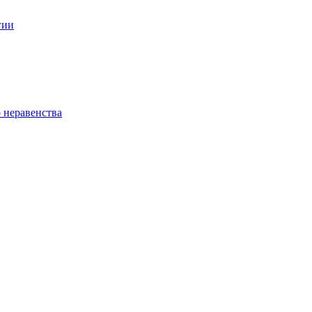
гии
 неравенства