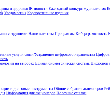
цины и здоровья
IR-новости
Ежегодный конкурс журналистов
К
nk
Уведомления
Корпоративные издания
аши сотрудники
Наши клиенты
Программы
Киберграмотность
льные услуги связи/Устранение цифрового неравенства
Цифрови
ность
нологии на выборах
Единая биометрическая система
Цифровой 
кции и долговые инструменты
Общие собрания акционеров
Рей
нды
Информация для акционеров
Полезные ссылки