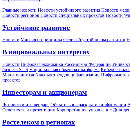
Главные новости
Новости устойчивого развития
Новости меди
Новости регионов
Новости специальных проектов
Новости Wi
Устойчивое развитие
Новости
Миссия и принципы
Отчет об устойчивом развитии
Н
В национальных интересах
Новости
Цифровая экономика Российской Федерации
Универса
бизнеса SaaS
Национальная облачная платформа
Кибербезопас
Мониторинг глобальных трендов цифровизации
Цифровые тех
проектов
Инвесторам и акционерам
IR новости и календарь
Обязательное раскрытие информации
А
Отчетность и презентации
Корпоративное управление
Дивиде
Ростелеком в регионах