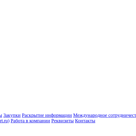
ы
Закупки
Раскрытие информации
Международное сотрудничес
t.ru)
Работа в компании
Реквизиты
Контакты