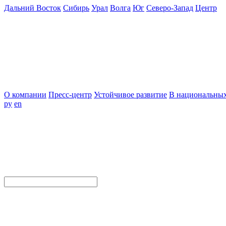
Дальний Восток
Сибирь
Урал
Волга
Юг
Северо-Запад
Центр
О компании
Пресс-центр
Устойчивое развитие
В национальных
ру
en