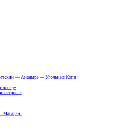
чатский — Анадырь — Угольные Копи»
инград»
е острова»
– Магадан»