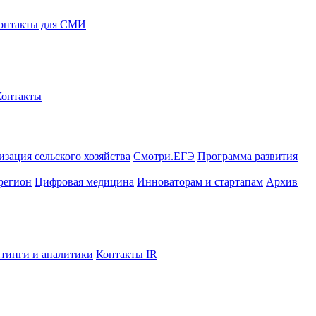
онтакты для СМИ
Контакты
зация сельского хозяйства
Смотри.ЕГЭ
Программа развития
регион
Цифровая медицина
Инноваторам и стартапам
Архив
тинги и аналитики
Контакты IR