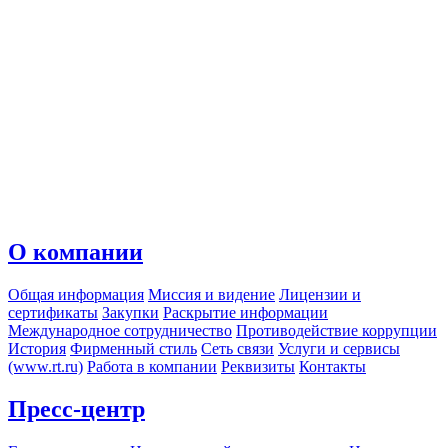
О компании
Общая информация
Миссия и видение
Лицензии и
сертификаты
Закупки
Раскрытие информации
Международное сотрудничество
Противодействие коррупции
История
Фирменный стиль
Сеть связи
Услуги и сервисы
(www.rt.ru)
Работа в компании
Реквизиты
Контакты
Пресс-центр