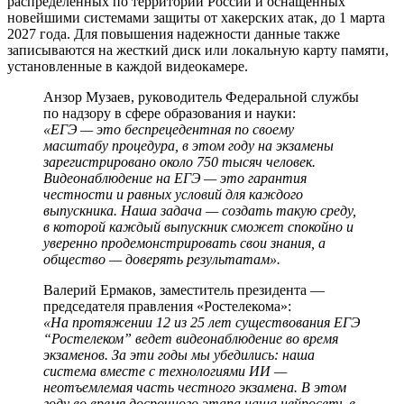
распределенных по территории России и оснащенных
новейшими системами защиты от хакерских атак, до 1 марта
2027 года. Для повышения надежности данные также
записываются на жесткий диск или локальную карту памяти,
установленные в каждой видеокамере.
Анзор Музаев, руководитель Федеральной службы
по надзору в сфере образования и науки:
«ЕГЭ — это беспрецедентная по своему
масштабу процедура, в этом году на экзамены
зарегистрировано около 750 тысяч человек.
Видеонаблюдение на ЕГЭ — это гарантия
честности и равных условий для каждого
выпускника. Наша задача — создать такую среду,
в которой каждый выпускник сможет спокойно и
уверенно продемонстрировать свои знания, а
общество — доверять результатам».
Валерий Ермаков, заместитель президента —
председателя правления «Ростелекома»:
«На протяжении 12 из 25 лет существования ЕГЭ
“Ростелеком” ведет видеонаблюдение во время
экзаменов. За эти годы мы убедились: наша
система вместе с технологиями ИИ —
неотъемлемая часть честного экзамена. В этом
году во время досрочного этапа наша нейросеть в