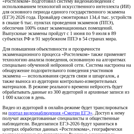
«Ростелеком» подготовил систему видеонаблюдения с
использованием технологий искусственного интеллекта (ИИ)
для основного периода единого государственного экзамена
(ЕГЭ) 2026 года. Провайдер смонтировал 134,4 тыс. устройств
в свыше 6 тыс. пунктах проведения экзаменов (ППЭ),
обеспечив 100% охват экзаменационных помещений.
Выпускные экзамены пройдут с 1 июня по 9 июля в 89
субъектах РФ и 91 зарубежном ППЭ в 54 странах мира.
Для повышения объективности и прозрачности
экзаменационного процесса «Ростелеком» также применяет
технологию анализа поведения, основанную на алгоритмах
специально обученной нейронной сети. Система настроена на
обнаружение подозрительного поведения участников
экзамена — использования средств связи и шпаргалок, а
также выноса из аудитории контрольно-измерительных
материалов. В режиме реального времени нейросеть будет
обрабатывать данные из 300 аудиторий и архивные записи из
1 000 классов в день.
Видео из аудиторий в онлайн-режиме будет транслироваться
на
портал видеонаблюдения «Смотри ЕГЭ»
. Доступ к нему
получат аккредитованные специалисты и общественные
наблюдатели. Видеозаписи ЕГЭ-2026 будут храниться в
центрах обработки данных «Ростелекома», географически