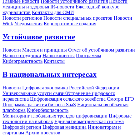
Главные новости
Новости устойчивого развития
Новости
медицины и здоровья
IR-новости
Ежегодный конкурс
журналистов
Контакты для СМИ
Новости регионов
Новости специальных проектов
Новости
Wink
Уведомления
Корпоративные издания
Устойчивое развитие
Новости
Миссия и принципы
Отчет об устойчивом развитии
Наши сотрудники
Наши клиенты
Программы
Киберграмотность
Контакты
В национальных интересах
Новости
Цифровая экономика Российской Федерации
Универсальные услуги связи/Устранение цифрового
неравенства
Цифровизация сельского хозяйства
Смотри.ЕГЭ
Программа развития бизнеса SaaS
Национальная облачная
платформа
Кибербезопасность
Мониторинг глобальных трендов цифровизации
Цифровые
технологии на выборах
Единая биометрическая система
Цифровой регион
Цифровая медицина
Инноваторам и
стартапам
Архив проектов