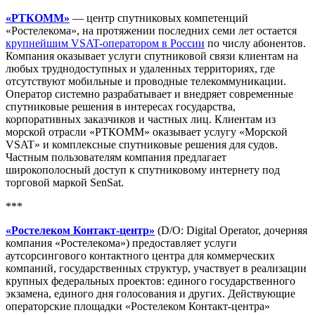
«РТКОММ»
— центр спутниковых компетенций
«Ростелекома», на протяжении последних семи лет остается
крупнейшим VSAT-оператором в России
по числу абонентов.
Компания оказывает услуги спутниковой связи клиентам на
любых труднодоступных и удаленных территориях, где
отсутствуют мобильные и проводные телекоммуникации.
Оператор системно разрабатывает и внедряет современные
спутниковые решения в интересах государства,
корпоративных заказчиков и частных лиц. Клиентам из
морской отрасли «РТКОММ» оказывает услугу «Морской
VSAT» и комплексные спутниковые решения для судов.
Частным пользователям компания предлагает
широкополосный доступ к спутниковому интернету под
торговой маркой SenSat.
***
«Ростелеком Контакт-центр»
(D/O: Digital Operator, дочерняя
компания «Ростелекома») предоставляет услуги
аутсорсингового контактного центра для коммерческих
компаний, государственных структур, участвует в реализации
крупных федеральных проектов: единого государственного
экзамена, единого дня голосования и других. Действующие
операторские площадки «Ростелеком Контакт-центра»