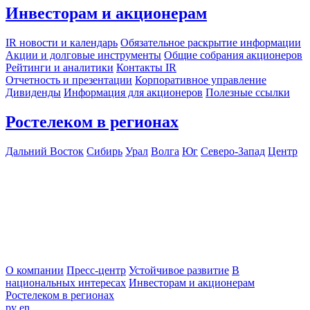
Инвесторам и акционерам
IR новости и календарь
Обязательное раскрытие информации
Акции и долговые инструменты
Общие собрания акционеров
Рейтинги и аналитики
Контакты IR
Отчетность и презентации
Корпоративное управление
Дивиденды
Информация для акционеров
Полезные ссылки
Ростелеком в регионах
Дальний Восток
Сибирь
Урал
Волга
Юг
Северо-Запад
Центр
О компании
Пресс-центр
Устойчивое развитие
В
национальных интересах
Инвесторам и акционерам
Ростелеком в регионах
ру
en