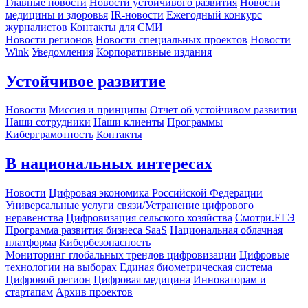
Главные новости
Новости устойчивого развития
Новости
медицины и здоровья
IR-новости
Ежегодный конкурс
журналистов
Контакты для СМИ
Новости регионов
Новости специальных проектов
Новости
Wink
Уведомления
Корпоративные издания
Устойчивое развитие
Новости
Миссия и принципы
Отчет об устойчивом развитии
Наши сотрудники
Наши клиенты
Программы
Киберграмотность
Контакты
В национальных интересах
Новости
Цифровая экономика Российской Федерации
Универсальные услуги связи/Устранение цифрового
неравенства
Цифровизация сельского хозяйства
Смотри.ЕГЭ
Программа развития бизнеса SaaS
Национальная облачная
платформа
Кибербезопасность
Мониторинг глобальных трендов цифровизации
Цифровые
технологии на выборах
Единая биометрическая система
Цифровой регион
Цифровая медицина
Инноваторам и
стартапам
Архив проектов