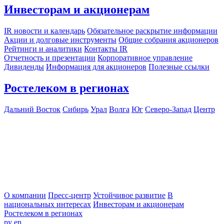
Инвесторам и акционерам
IR новости и календарь
Обязательное раскрытие информации
Акции и долговые инструменты
Общие собрания акционеров
Рейтинги и аналитики
Контакты IR
Отчетность и презентации
Корпоративное управление
Дивиденды
Информация для акционеров
Полезные ссылки
Ростелеком в регионах
Дальний Восток
Сибирь
Урал
Волга
Юг
Северо-Запад
Центр
О компании
Пресс-центр
Устойчивое развитие
В
национальных интересах
Инвесторам и акционерам
Ростелеком в регионах
ру
en