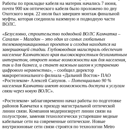
Работы по прокладке кабеля на материк начались 7 июня,
почти 900 км оптического кабеля было проложено по дну
Охотского моря. 22 июля был завершен монтаж финальной
муфты, которая соединила наземную и подводную части
ВОЛС.
«Безусловно, строительство подводной ВОЛС Камчатка –
Сахалин – Магадан – это один из самых глобальных
телекоммуникационных проектов и сегодня находится на
завершающей стадии. Глубоководная магистраль обеспечит
население Камчатского края высокоскоростным безлимитным
интернетом, откроет новые возможности как для населения,
так и для бизнеса, и станет важным шагом к устранению
цифрового неравенства»,
– сообщил директор
макрорегионального филиала «Дальний Восток» ПАО
«Ростелеком» Алексей Сапунов. –
Потенциально 90 %
населения Камчатки имеют возможность доступа к услугам
связи через новую ВОЛС».
«Ростелеком» заблаговременно начал работы по подготовке
районов Камчатки к приходу магистральной оптической
линии связи. Компания модернизирует линии связи на
полуострове, заменяя технологически устаревшие медные
кабельные сети на современные оптические. Новые
внутризоновые сети связи строятся по технологии Metro