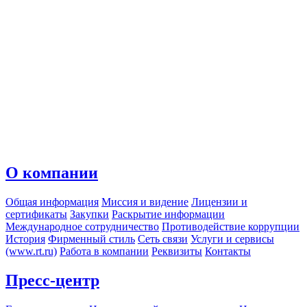
О компании
Общая информация
Миссия и видение
Лицензии и
сертификаты
Закупки
Раскрытие информации
Международное сотрудничество
Противодействие коррупции
История
Фирменный стиль
Сеть связи
Услуги и сервисы
(www.rt.ru)
Работа в компании
Реквизиты
Контакты
Пресс-центр