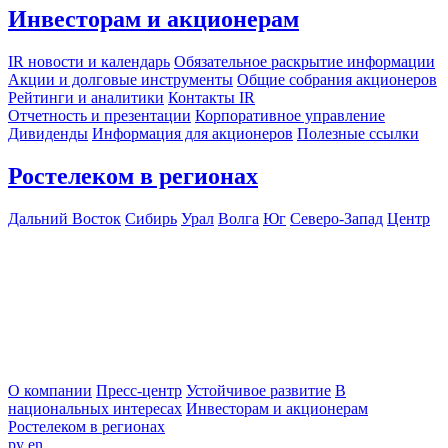
Инвесторам и акционерам
IR новости и календарь
Обязательное раскрытие информации
Акции и долговые инструменты
Общие собрания акционеров
Рейтинги и аналитики
Контакты IR
Отчетность и презентации
Корпоративное управление
Дивиденды
Информация для акционеров
Полезные ссылки
Ростелеком в регионах
Дальний Восток
Сибирь
Урал
Волга
Юг
Северо-Запад
Центр
О компании
Пресс-центр
Устойчивое развитие
В
национальных интересах
Инвесторам и акционерам
Ростелеком в регионах
ру
en