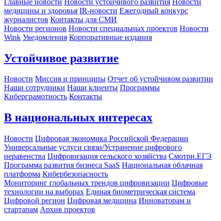
Главные новости
Новости устойчивого развития
Новости
медицины и здоровья
IR-новости
Ежегодный конкурс
журналистов
Контакты для СМИ
Новости регионов
Новости специальных проектов
Новости
Wink
Уведомления
Корпоративные издания
Устойчивое развитие
Новости
Миссия и принципы
Отчет об устойчивом развитии
Наши сотрудники
Наши клиенты
Программы
Киберграмотность
Контакты
В национальных интересах
Новости
Цифровая экономика Российской Федерации
Универсальные услуги связи/Устранение цифрового
неравенства
Цифровизация сельского хозяйства
Смотри.ЕГЭ
Программа развития бизнеса SaaS
Национальная облачная
платформа
Кибербезопасность
Мониторинг глобальных трендов цифровизации
Цифровые
технологии на выборах
Единая биометрическая система
Цифровой регион
Цифровая медицина
Инноваторам и
стартапам
Архив проектов