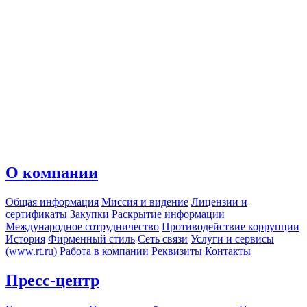
О компании
Общая информация
Миссия и видение
Лицензии и
сертификаты
Закупки
Раскрытие информации
Международное сотрудничество
Противодействие коррупции
История
Фирменный стиль
Сеть связи
Услуги и сервисы
(www.rt.ru)
Работа в компании
Реквизиты
Контакты
Пресс-центр