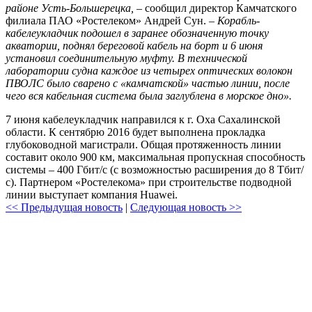
районе Усть-Большерецка,
– сообщил директор Камчатского
филиала ПАО «Ростелеком» Андрей Сун. –
Корабль-
кабелеукладчик подошел в заранее обозначенную точку
акватории, поднял береговой кабель на борт и 6 июня
установил соединительную муфту. В технической
лаборатории судна каждое из четырех оптических волокон
ПВОЛС было сварено с «камчатской» частью линии, после
чего вся кабельная система была заглублена в морское дно».
7 июня кабелеукладчик направился к г. Оха Сахалинской
области. К сентябрю 2016 будет выполнена прокладка
глубоководной магистрали. Общая протяженность линии
составит около 900 км, максимальная пропускная способность
системы – 400 Гбит/с (с возможностью расширения до 8 Тбит/
с). Партнером «Ростелекома» при строительстве подводной
линии выступает компания Huawei.
<< Предыдущая новость
|
Следующая новость >>