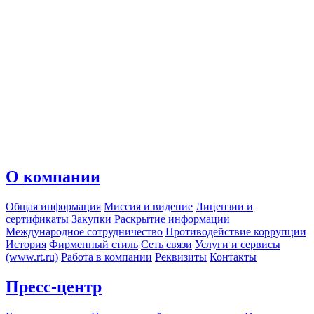
О компании
Общая информация
Миссия и видение
Лицензии и
сертификаты
Закупки
Раскрытие информации
Международное сотрудничество
Противодействие коррупции
История
Фирменный стиль
Сеть связи
Услуги и сервисы
(www.rt.ru)
Работа в компании
Реквизиты
Контакты
Пресс-центр