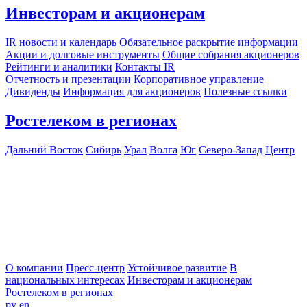
Инвесторам и акционерам
IR новости и календарь
Обязательное раскрытие информации
Акции и долговые инструменты
Общие собрания акционеров
Рейтинги и аналитики
Контакты IR
Отчетность и презентации
Корпоративное управление
Дивиденды
Информация для акционеров
Полезные ссылки
Ростелеком в регионах
Дальний Восток
Сибирь
Урал
Волга
Юг
Северо-Запад
Центр
О компании
Пресс-центр
Устойчивое развитие
В
национальных интересах
Инвесторам и акционерам
Ростелеком в регионах
ру
en