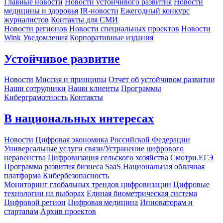
Главные новости
Новости устойчивого развития
Новости
медицины и здоровья
IR-новости
Ежегодный конкурс
журналистов
Контакты для СМИ
Новости регионов
Новости специальных проектов
Новости
Wink
Уведомления
Корпоративные издания
Устойчивое развитие
Новости
Миссия и принципы
Отчет об устойчивом развитии
Наши сотрудники
Наши клиенты
Программы
Киберграмотность
Контакты
В национальных интересах
Новости
Цифровая экономика Российской Федерации
Универсальные услуги связи/Устранение цифрового
неравенства
Цифровизация сельского хозяйства
Смотри.ЕГЭ
Программа развития бизнеса SaaS
Национальная облачная
платформа
Кибербезопасность
Мониторинг глобальных трендов цифровизации
Цифровые
технологии на выборах
Единая биометрическая система
Цифровой регион
Цифровая медицина
Инноваторам и
стартапам
Архив проектов