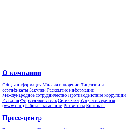
О компании
Общая информация
Миссия и видение
Лицензии и
сертификаты
Закупки
Раскрытие информации
Международное сотрудничество
Противодействие коррупции
История
Фирменный стиль
Сеть связи
Услуги и сервисы
(www.rt.ru)
Работа в компании
Реквизиты
Контакты
Пресс-центр