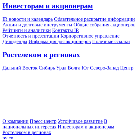
Инвесторам и акционерам
IR новости и календарь
Обязательное раскрытие информации
Акции и долговые инструменты
Общие собрания акционеров
Рейтинги и аналитики
Контакты IR
Отчетность и презентации
Корпоративное управление
Дивиденды
Информация для акционеров
Полезные ссылки
Ростелеком в регионах
Дальний Восток
Сибирь
Урал
Волга
Юг
Северо-Запад
Центр
О компании
Пресс-центр
Устойчивое развитие
В
национальных интересах
Инвесторам и акционерам
Ростелеком в регионах
ру
en