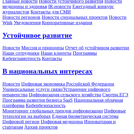
Главные новости
Новости устойчивого развития
Новости
медицины и здоровья
IR-новости
Ежегодный конкурс
журналистов
Контакты для СМИ
Новости регионов
Новости специальных проектов
Новости
Wink
Уведомления
Корпоративные издания
Устойчивое развитие
Новости
Миссия и принципы
Отчет об устойчивом развитии
Наши сотрудники
Наши клиенты
Программы
Киберграмотность
Контакты
В национальных интересах
Новости
Цифровая экономика Российской Федерации
Универсальные услуги связи/Устранение цифрового
неравенства
Цифровизация сельского хозяйства
Смотри.ЕГЭ
Программа развития бизнеса SaaS
Национальная облачная
платформа
Кибербезопасность
Мониторинг глобальных трендов цифровизации
Цифровые
технологии на выборах
Единая биометрическая система
Цифровой регион
Цифровая медицина
Инноваторам и
стартапам
Архив проектов