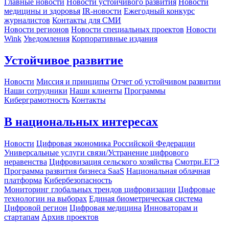
Главные новости
Новости устойчивого развития
Новости
медицины и здоровья
IR-новости
Ежегодный конкурс
журналистов
Контакты для СМИ
Новости регионов
Новости специальных проектов
Новости
Wink
Уведомления
Корпоративные издания
Устойчивое развитие
Новости
Миссия и принципы
Отчет об устойчивом развитии
Наши сотрудники
Наши клиенты
Программы
Киберграмотность
Контакты
В национальных интересах
Новости
Цифровая экономика Российской Федерации
Универсальные услуги связи/Устранение цифрового
неравенства
Цифровизация сельского хозяйства
Смотри.ЕГЭ
Программа развития бизнеса SaaS
Национальная облачная
платформа
Кибербезопасность
Мониторинг глобальных трендов цифровизации
Цифровые
технологии на выборах
Единая биометрическая система
Цифровой регион
Цифровая медицина
Инноваторам и
стартапам
Архив проектов