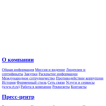
О компании
Общая информация
Миссия и видение
Лицензии и
сертификаты
Закупки
Раскрытие информации
Международное сотрудничество
Противодействие коррупции
История
Фирменный стиль
Сеть связи
Услуги и сервисы
(www.rt.ru)
Работа в компании
Реквизиты
Контакты
Пресс-центр