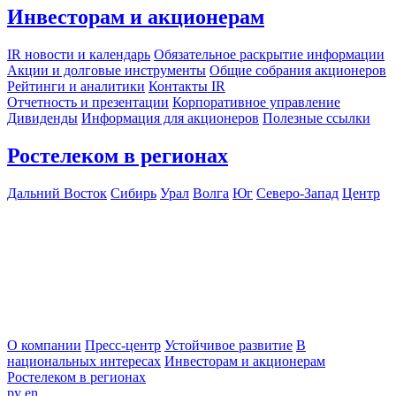
Инвесторам и акционерам
IR новости и календарь
Обязательное раскрытие информации
Акции и долговые инструменты
Общие собрания акционеров
Рейтинги и аналитики
Контакты IR
Отчетность и презентации
Корпоративное управление
Дивиденды
Информация для акционеров
Полезные ссылки
Ростелеком в регионах
Дальний Восток
Сибирь
Урал
Волга
Юг
Северо-Запад
Центр
О компании
Пресс-центр
Устойчивое развитие
В
национальных интересах
Инвесторам и акционерам
Ростелеком в регионах
ру
en