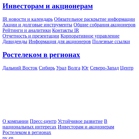
Инвесторам и акционерам
IR новости и календарь
Обязательное раскрытие информации
Акции и долговые инструменты
Общие собрания акционеров
Рейтинги и аналитики
Контакты IR
Отчетность и презентации
Корпоративное управление
Дивиденды
Информация для акционеров
Полезные ссылки
Ростелеком в регионах
Дальний Восток
Сибирь
Урал
Волга
Юг
Северо-Запад
Центр
О компании
Пресс-центр
Устойчивое развитие
В
национальных интересах
Инвесторам и акционерам
Ростелеком в регионах
ру
en