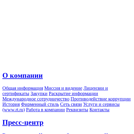
О компании
Общая информация
Миссия и видение
Лицензии и
сертификаты
Закупки
Раскрытие информации
Международное сотрудничество
Противодействие коррупции
История
Фирменный стиль
Сеть связи
Услуги и сервисы
(www.rt.ru)
Работа в компании
Реквизиты
Контакты
Пресс-центр