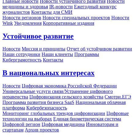
Главные новости
Новости устойчивого развития
Новости
медицины и здоровья
IR-новости
Ежегодный конкурс
журналистов
Контакты для СМИ
Новости регионов
Новости специальных проектов
Новости
Wink
Уведомления
Корпоративные издания
Устойчивое развитие
Новости
Миссия и принципы
Отчет об устойчивом развитии
Наши сотрудники
Наши клиенты
Программы
Киберграмотность
Контакты
В национальных интересах
Новости
Цифровая экономика Российской Федерации
Универсальные услуги связи/Устранение цифрового
неравенства
Цифровизация сельского хозяйства
Смотри.ЕГЭ
Программа развития бизнеса SaaS
Национальная облачная
платформа
Кибербезопасность
Мониторинг глобальных трендов цифровизации
Цифровые
технологии на выборах
Единая биометрическая система
Цифровой регион
Цифровая медицина
Инноваторам и
стартапам
Архив проектов