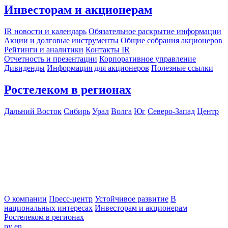
Инвесторам и акционерам
IR новости и календарь
Обязательное раскрытие информации
Акции и долговые инструменты
Общие собрания акционеров
Рейтинги и аналитики
Контакты IR
Отчетность и презентации
Корпоративное управление
Дивиденды
Информация для акционеров
Полезные ссылки
Ростелеком в регионах
Дальний Восток
Сибирь
Урал
Волга
Юг
Северо-Запад
Центр
О компании
Пресс-центр
Устойчивое развитие
В
национальных интересах
Инвесторам и акционерам
Ростелеком в регионах
ру
en