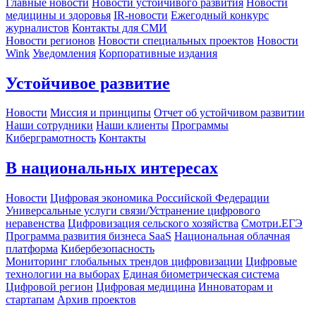
Главные новости
Новости устойчивого развития
Новости
медицины и здоровья
IR-новости
Ежегодный конкурс
журналистов
Контакты для СМИ
Новости регионов
Новости специальных проектов
Новости
Wink
Уведомления
Корпоративные издания
Устойчивое развитие
Новости
Миссия и принципы
Отчет об устойчивом развитии
Наши сотрудники
Наши клиенты
Программы
Киберграмотность
Контакты
В национальных интересах
Новости
Цифровая экономика Российской Федерации
Универсальные услуги связи/Устранение цифрового
неравенства
Цифровизация сельского хозяйства
Смотри.ЕГЭ
Программа развития бизнеса SaaS
Национальная облачная
платформа
Кибербезопасность
Мониторинг глобальных трендов цифровизации
Цифровые
технологии на выборах
Единая биометрическая система
Цифровой регион
Цифровая медицина
Инноваторам и
стартапам
Архив проектов