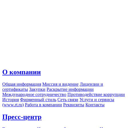
О компании
Общая информация
Миссия и видение
Лицензии и
сертификаты
Закупки
Раскрытие информации
Международное сотрудничество
Противодействие коррупции
История
Фирменный стиль
Сеть связи
Услуги и сервисы
(www.rt.ru)
Работа в компании
Реквизиты
Контакты
Пресс-центр