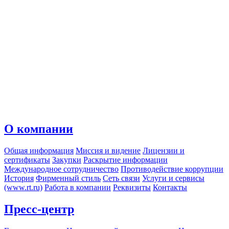
О компании
Общая информация
Миссия и видение
Лицензии и
сертификаты
Закупки
Раскрытие информации
Международное сотрудничество
Противодействие коррупции
История
Фирменный стиль
Сеть связи
Услуги и сервисы
(www.rt.ru)
Работа в компании
Реквизиты
Контакты
Пресс-центр