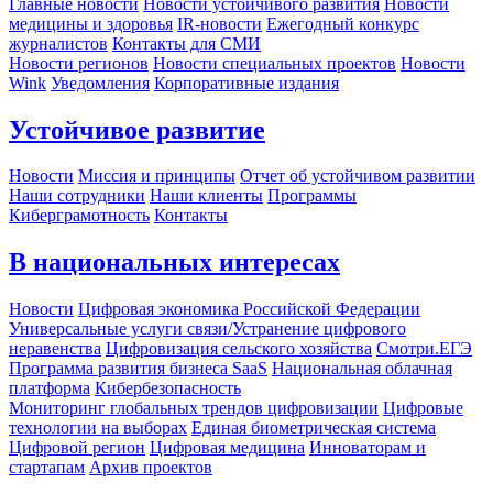
Главные новости
Новости устойчивого развития
Новости
медицины и здоровья
IR-новости
Ежегодный конкурс
журналистов
Контакты для СМИ
Новости регионов
Новости специальных проектов
Новости
Wink
Уведомления
Корпоративные издания
Устойчивое развитие
Новости
Миссия и принципы
Отчет об устойчивом развитии
Наши сотрудники
Наши клиенты
Программы
Киберграмотность
Контакты
В национальных интересах
Новости
Цифровая экономика Российской Федерации
Универсальные услуги связи/Устранение цифрового
неравенства
Цифровизация сельского хозяйства
Смотри.ЕГЭ
Программа развития бизнеса SaaS
Национальная облачная
платформа
Кибербезопасность
Мониторинг глобальных трендов цифровизации
Цифровые
технологии на выборах
Единая биометрическая система
Цифровой регион
Цифровая медицина
Инноваторам и
стартапам
Архив проектов