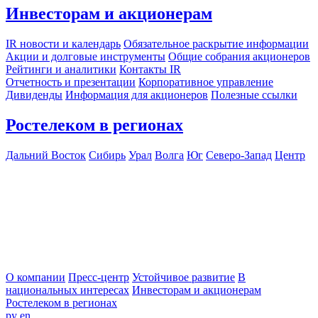
Инвесторам и акционерам
IR новости и календарь
Обязательное раскрытие информации
Акции и долговые инструменты
Общие собрания акционеров
Рейтинги и аналитики
Контакты IR
Отчетность и презентации
Корпоративное управление
Дивиденды
Информация для акционеров
Полезные ссылки
Ростелеком в регионах
Дальний Восток
Сибирь
Урал
Волга
Юг
Северо-Запад
Центр
О компании
Пресс-центр
Устойчивое развитие
В
национальных интересах
Инвесторам и акционерам
Ростелеком в регионах
ру
en