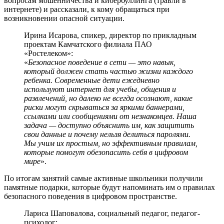
вопросам мошенничества и кибербуллинга (травли в
интернете) и рассказали, к кому обращаться при
возникновении опасной ситуации.
Ирина Исарова, спикер, директор по прикладным
проектам Камчатского филиала ПАО
«Ростелеком»:
«
Безопасное поведение в сети — это навык,
который должен стать частью жизни каждого
ребенка. Современные дети ежедневно
используют интернет для учебы, общения и
развлечений, но далеко не всегда осознают, какие
риски могут скрываться за яркими баннерами,
ссылками или сообщениями от незнакомцев. Наша
задача — доступно объяснить им, как защитить
свои данные и почему нельзя делиться паролями.
Мы учим их простым, но эффективным правилам,
которые помогут обезопасить себя в цифровом
мире
».
По итогам занятий самые активные школьники получили
памятные подарки, которые будут напоминать им о правилах
безопасного поведения в цифровом пространстве.
Лариса Шаповалова, социальный педагог, педагог-
психолог: