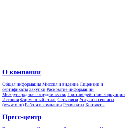
О компании
Общая информация
Миссия и видение
Лицензии и
сертификаты
Закупки
Раскрытие информации
Международное сотрудничество
Противодействие коррупции
История
Фирменный стиль
Сеть связи
Услуги и сервисы
(www.rt.ru)
Работа в компании
Реквизиты
Контакты
Пресс-центр