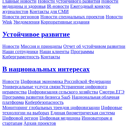
Главные новости
Новости устойчивого развития
Новости
медицины и здоровья
IR-новости
Ежегодный конкурс
журналистов
Контакты для СМИ
Новости регионов
Новости специальных проектов
Новости
Wink
Уведомления
Корпоративные издания
Устойчивое развитие
Новости
Миссия и принципы
Отчет об устойчивом развитии
Наши сотрудники
Наши клиенты
Программы
Киберграмотность
Контакты
В национальных интересах
Новости
Цифровая экономика Российской Федерации
Универсальные услуги связи/Устранение цифрового
неравенства
Цифровизация сельского хозяйства
Смотри.ЕГЭ
Программа развития бизнеса SaaS
Национальная облачная
платформа
Кибербезопасность
Мониторинг глобальных трендов цифровизации
Цифровые
технологии на выборах
Единая биометрическая система
Цифровой регион
Цифровая медицина
Инноваторам и
стартапам
Архив проектов