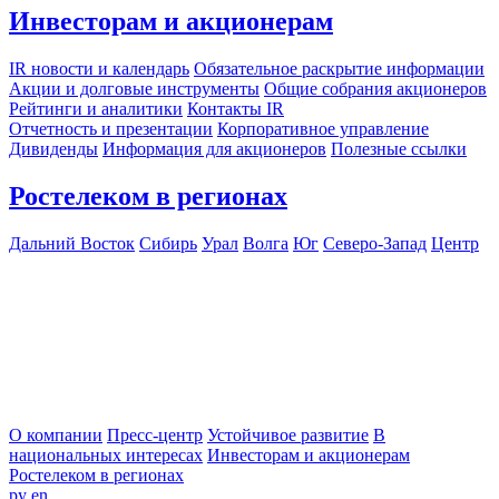
Инвесторам и акционерам
IR новости и календарь
Обязательное раскрытие информации
Акции и долговые инструменты
Общие собрания акционеров
Рейтинги и аналитики
Контакты IR
Отчетность и презентации
Корпоративное управление
Дивиденды
Информация для акционеров
Полезные ссылки
Ростелеком в регионах
Дальний Восток
Сибирь
Урал
Волга
Юг
Северо-Запад
Центр
О компании
Пресс-центр
Устойчивое развитие
В
национальных интересах
Инвесторам и акционерам
Ростелеком в регионах
ру
en