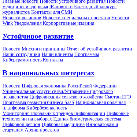
Главные новости
Новости устойчивого развития
Новости
медицины и здоровья
IR-новости
Ежегодный конкурс
журналистов
Контакты для СМИ
Новости регионов
Новости специальных проектов
Новости
Wink
Уведомления
Корпоративные издания
Устойчивое развитие
Новости
Миссия и принципы
Отчет об устойчивом развитии
Наши сотрудники
Наши клиенты
Программы
Киберграмотность
Контакты
В национальных интересах
Новости
Цифровая экономика Российской Федерации
Универсальные услуги связи/Устранение цифрового
неравенства
Цифровизация сельского хозяйства
Смотри.ЕГЭ
Программа развития бизнеса SaaS
Национальная облачная
платформа
Кибербезопасность
Мониторинг глобальных трендов цифровизации
Цифровые
технологии на выборах
Единая биометрическая система
Цифровой регион
Цифровая медицина
Инноваторам и
стартапам
Архив проектов