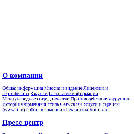
О компании
Общая информация
Миссия и видение
Лицензии и
сертификаты
Закупки
Раскрытие информации
Международное сотрудничество
Противодействие коррупции
История
Фирменный стиль
Сеть связи
Услуги и сервисы
(www.rt.ru)
Работа в компании
Реквизиты
Контакты
Пресс-центр