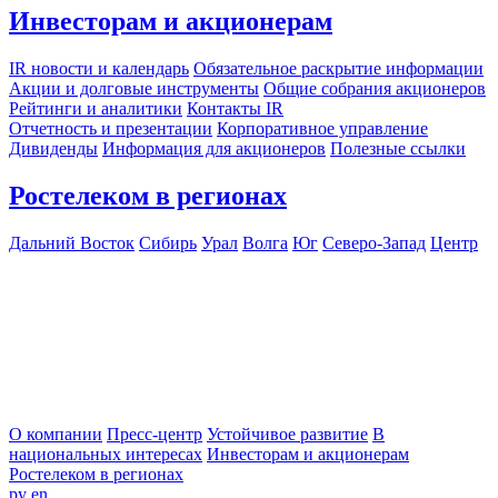
Инвесторам и акционерам
IR новости и календарь
Обязательное раскрытие информации
Акции и долговые инструменты
Общие собрания акционеров
Рейтинги и аналитики
Контакты IR
Отчетность и презентации
Корпоративное управление
Дивиденды
Информация для акционеров
Полезные ссылки
Ростелеком в регионах
Дальний Восток
Сибирь
Урал
Волга
Юг
Северо-Запад
Центр
О компании
Пресс-центр
Устойчивое развитие
В
национальных интересах
Инвесторам и акционерам
Ростелеком в регионах
ру
en