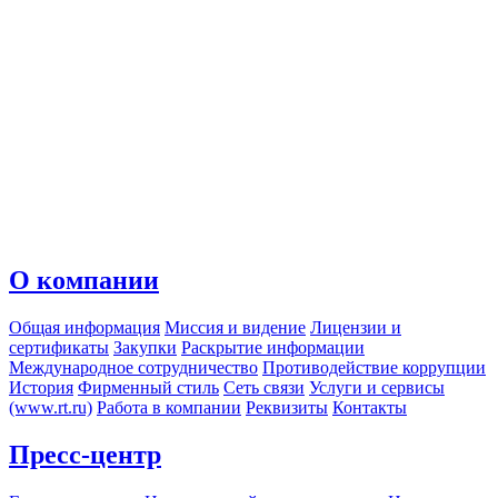
О компании
Общая информация
Миссия и видение
Лицензии и
сертификаты
Закупки
Раскрытие информации
Международное сотрудничество
Противодействие коррупции
История
Фирменный стиль
Сеть связи
Услуги и сервисы
(www.rt.ru)
Работа в компании
Реквизиты
Контакты
Пресс-центр