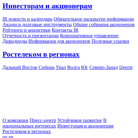
Инвесторам и акционерам
IR новости и календарь
Обязательное раскрытие информации
Акции и долговые инструменты
Общие собрания акционеров
Рейтинги и аналитики
Контакты IR
Отчетность и презентации
Корпоративное управление
Дивиденды
Информация для акционеров
Полезные ссылки
Ростелеком в регионах
Дальний Восток
Сибирь
Урал
Волга
Юг
Северо-Запад
Центр
О компании
Пресс-центр
Устойчивое развитие
В
национальных интересах
Инвесторам и акционерам
Ростелеком в регионах
ру
en