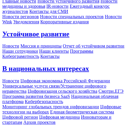
Главные новости
Новости устойчивого развития
Новости
медицины и здоровья
IR-новости
Ежегодный конкурс
журналистов
Контакты для СМИ
Новости регионов
Новости специальных проектов
Новости
Wink
Уведомления
Корпоративные издания
Устойчивое развитие
Новости
Миссия и принципы
Отчет об устойчивом развитии
Наши сотрудники
Наши клиенты
Программы
Киберграмотность
Контакты
В национальных интересах
Новости
Цифровая экономика Российской Федерации
Универсальные услуги связи/Устранение цифрового
неравенства
Цифровизация сельского хозяйства
Смотри.ЕГЭ
Программа развития бизнеса SaaS
Национальная облачная
платформа
Кибербезопасность
Мониторинг глобальных трендов цифровизации
Цифровые
технологии на выборах
Единая биометрическая система
Цифровой регион
Цифровая медицина
Инноваторам и
стартапам
Архив проектов