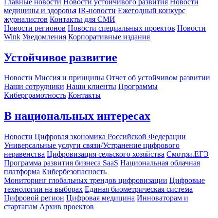
Главные новости
Новости устойчивого развития
Новости
медицины и здоровья
IR-новости
Ежегодный конкурс
журналистов
Контакты для СМИ
Новости регионов
Новости специальных проектов
Новости
Wink
Уведомления
Корпоративные издания
Устойчивое развитие
Новости
Миссия и принципы
Отчет об устойчивом развитии
Наши сотрудники
Наши клиенты
Программы
Киберграмотность
Контакты
В национальных интересах
Новости
Цифровая экономика Российской Федерации
Универсальные услуги связи/Устранение цифрового
неравенства
Цифровизация сельского хозяйства
Смотри.ЕГЭ
Программа развития бизнеса SaaS
Национальная облачная
платформа
Кибербезопасность
Мониторинг глобальных трендов цифровизации
Цифровые
технологии на выборах
Единая биометрическая система
Цифровой регион
Цифровая медицина
Инноваторам и
стартапам
Архив проектов