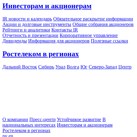
Инвесторам и акционерам
IR новости и календарь
Обязательное раскрытие информации
Акции и долговые инструменты
Общие собрания акционеров
Рейтинги и аналитики
Контакты IR
Отчетность и презентации
Корпоративное управление
Дивиденды
Информация для акционеров
Полезные ссылки
Ростелеком в регионах
Дальний Восток
Сибирь
Урал
Волга
Юг
Северо-Запад
Центр
О компании
Пресс-центр
Устойчивое развитие
В
национальных интересах
Инвесторам и акционерам
Ростелеком в регионах
ру
en