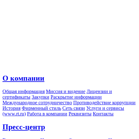
О компании
Общая информация
Миссия и видение
Лицензии и
сертификаты
Закупки
Раскрытие информации
Международное сотрудничество
Противодействие коррупции
История
Фирменный стиль
Сеть связи
Услуги и сервисы
(www.rt.ru)
Работа в компании
Реквизиты
Контакты
Пресс-центр