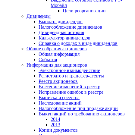
Мобайл
Цели реорганизации
Дивиденды
Выплата дивидендов
Налогообложение дивидендов
Дивидендная история
Калькулятор дивидендов
Справка о доходах в виде дивидендов
Общие собрания акционеров
Общая информация
События
Информация для акционеров
Электронное взаимодействие
Регистратор и трансфер-агенты
Реестр акционеров
Внесение изменений в реестр
Исправление ошибок в реестре
Выписка из реестра
Наследование акций
Налогообложение при продаже акций
Выкуп акций по требованию акционеров
2014
2013
Копии документов