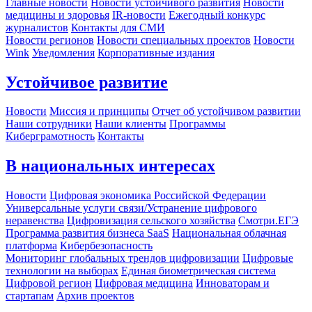
Главные новости
Новости устойчивого развития
Новости
медицины и здоровья
IR-новости
Ежегодный конкурс
журналистов
Контакты для СМИ
Новости регионов
Новости специальных проектов
Новости
Wink
Уведомления
Корпоративные издания
Устойчивое развитие
Новости
Миссия и принципы
Отчет об устойчивом развитии
Наши сотрудники
Наши клиенты
Программы
Киберграмотность
Контакты
В национальных интересах
Новости
Цифровая экономика Российской Федерации
Универсальные услуги связи/Устранение цифрового
неравенства
Цифровизация сельского хозяйства
Смотри.ЕГЭ
Программа развития бизнеса SaaS
Национальная облачная
платформа
Кибербезопасность
Мониторинг глобальных трендов цифровизации
Цифровые
технологии на выборах
Единая биометрическая система
Цифровой регион
Цифровая медицина
Инноваторам и
стартапам
Архив проектов