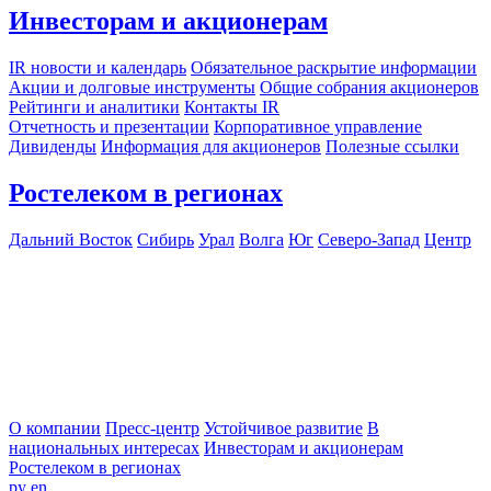
Инвесторам и акционерам
IR новости и календарь
Обязательное раскрытие информации
Акции и долговые инструменты
Общие собрания акционеров
Рейтинги и аналитики
Контакты IR
Отчетность и презентации
Корпоративное управление
Дивиденды
Информация для акционеров
Полезные ссылки
Ростелеком в регионах
Дальний Восток
Сибирь
Урал
Волга
Юг
Северо-Запад
Центр
О компании
Пресс-центр
Устойчивое развитие
В
национальных интересах
Инвесторам и акционерам
Ростелеком в регионах
ру
en