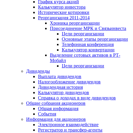
График курса акций
Калькулятор инвестора
Исторические котировки
Реорганизация 2011-2014
Хроника реорганизации
Присоединение МРК и Связьинвеста
Цели реорганизации
Основные этапы реорганизации
Телефонная конференция
Калькулятор конвертации
Выделение сотовых активов в РТ-
Мобайл
Цели реорганизации
Дивиденды
Выплата дивидендов
Налогообложение дивидендов
Дивидендная история
Калькулятор дивидендов
Справка о доходах в виде дивидендов
Общие собрания акционеров
Общая информация
События
Информация для акционеров
Электронное взаимодействие
Регистратор и трансфер-агенты