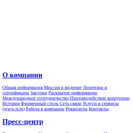
О компании
Общая информация
Миссия и видение
Лицензии и
сертификаты
Закупки
Раскрытие информации
Международное сотрудничество
Противодействие коррупции
История
Фирменный стиль
Сеть связи
Услуги и сервисы
(www.rt.ru)
Работа в компании
Реквизиты
Контакты
Пресс-центр