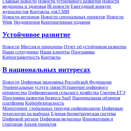
Главные новости
Новости устойчивого развития
Новости
медицины и здоровья
IR-новости
Ежегодный конкурс
журналистов
Контакты для СМИ
Новости регионов
Новости специальных проектов
Новости
Wink
Уведомления
Корпоративные издания
Устойчивое развитие
Новости
Миссия и принципы
Отчет об устойчивом развитии
Наши сотрудники
Наши клиенты
Программы
Киберграмотность
Контакты
В национальных интересах
Новости
Цифровая экономика Российской Федерации
Универсальные услуги связи/Устранение цифрового
неравенства
Цифровизация сельского хозяйства
Смотри.ЕГЭ
Программа развития бизнеса SaaS
Национальная облачная
платформа
Кибербезопасность
Мониторинг глобальных трендов цифровизации
Цифровые
технологии на выборах
Единая биометрическая система
Цифровой регион
Цифровая медицина
Инноваторам и
стартапам
Архив проектов