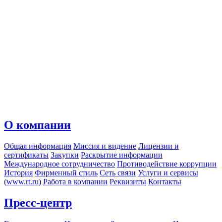
О компании
Общая информация
Миссия и видение
Лицензии и
сертификаты
Закупки
Раскрытие информации
Международное сотрудничество
Противодействие коррупции
История
Фирменный стиль
Сеть связи
Услуги и сервисы
(www.rt.ru)
Работа в компании
Реквизиты
Контакты
Пресс-центр