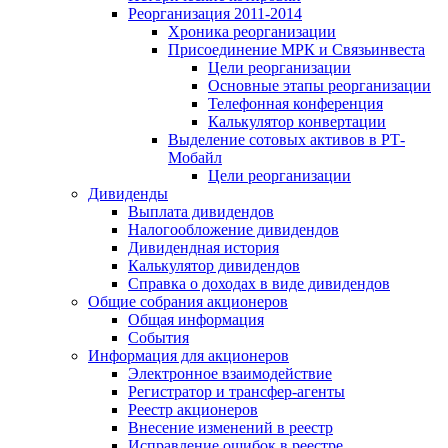
Реорганизация 2011-2014
Хроника реорганизации
Присоединение МРК и Связьинвеста
Цели реорганизации
Основные этапы реорганизации
Телефонная конференция
Калькулятор конвертации
Выделение сотовых активов в РТ-
Мобайл
Цели реорганизации
Дивиденды
Выплата дивидендов
Налогообложение дивидендов
Дивидендная история
Калькулятор дивидендов
Справка о доходах в виде дивидендов
Общие собрания акционеров
Общая информация
События
Информация для акционеров
Электронное взаимодействие
Регистратор и трансфер-агенты
Реестр акционеров
Внесение изменений в реестр
Исправление ошибок в реестре