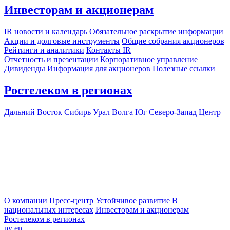
Инвесторам и акционерам
IR новости и календарь
Обязательное раскрытие информации
Акции и долговые инструменты
Общие собрания акционеров
Рейтинги и аналитики
Контакты IR
Отчетность и презентации
Корпоративное управление
Дивиденды
Информация для акционеров
Полезные ссылки
Ростелеком в регионах
Дальний Восток
Сибирь
Урал
Волга
Юг
Северо-Запад
Центр
О компании
Пресс-центр
Устойчивое развитие
В
национальных интересах
Инвесторам и акционерам
Ростелеком в регионах
ру
en