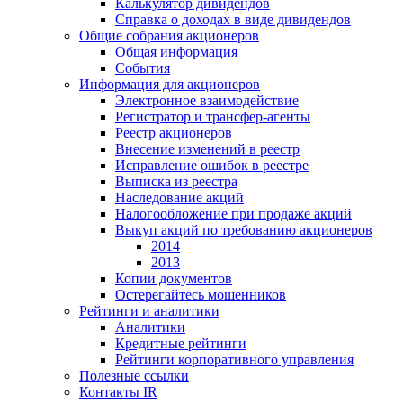
Калькулятор дивидендов
Справка о доходах в виде дивидендов
Общие собрания акционеров
Общая информация
События
Информация для акционеров
Электронное взаимодействие
Регистратор и трансфер-агенты
Реестр акционеров
Внесение изменений в реестр
Исправление ошибок в реестре
Выписка из реестра
Наследование акций
Налогообложение при продаже акций
Выкуп акций по требованию акционеров
2014
2013
Копии документов
Остерегайтесь мошенников
Рейтинги и аналитики
Аналитики
Кредитные рейтинги
Рейтинги корпоративного управления
Полезные ссылки
Контакты IR